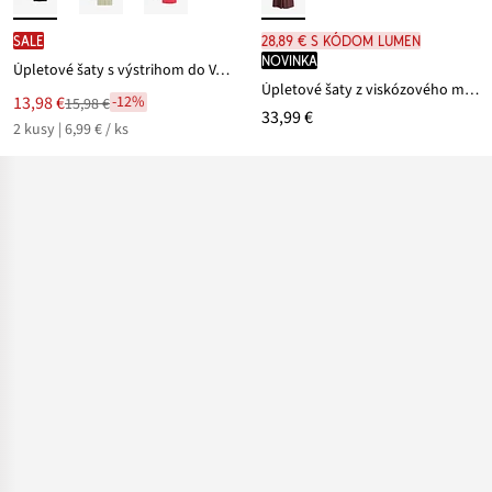
SALE
28,89 € s kódom LUMEN
novinka
Úpletové šaty s výstrihom do V, oversized (2 ks v balení)
Úpletové šaty z viskózového mixu
Nová
13,98 €
-12%
15,98 €
Zľava
33,99 €
cena
2 kusy | 6,99 € / ks
z
je
ceny
15,98 €