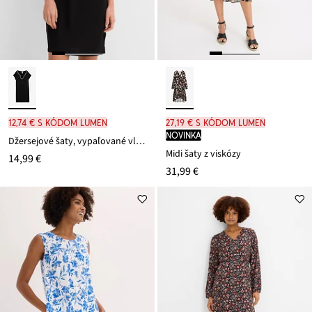
12,74 € s kódom LUMEN
27,19 € s kódom LUMEN
novinka
Džersejové šaty, vypaľované vlákno
Midi šaty z viskózy
14,99 €
31,99 €