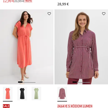
Nová
12,99 €
-40%
21,99 €
Zľava
28,99 €
cena
z
je
ceny
21,99 €
SALE
24,64 € s kódom LUMEN