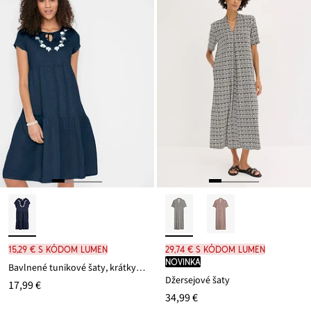
15,29 € s kódom LUMEN
29,74 € s kódom LUMEN
novinka
Bavlnené tunikové šaty, krátky rukáv
Džersejové šaty
17,99 €
34,99 €