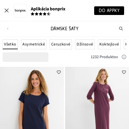
Aplikácia bonprix
DO APPKY
DÁMSKE ŠATY
Hľ
pr
Všetko
Asymetrické
Ceruzkové
Džínsové
Koktejlové
K
1232 Produktov