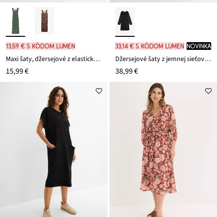
13,59 € s kódom LUMEN
33,14 € s kódom LUMEN
novinka
Maxi šaty, džersejové z elastického mixu viskózy
Džersejové šaty z jemnej sieťoviny
15,99 €
38,99 €