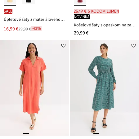
SALE
25,49 € s kódom LUMEN
novinka
Úpletové šaty z materiálového mixu
Košeľové šaty s opaskom na zaviazanie
Nová
16,99 €
-43%
29,99 €
Zľava
29,99 €
cena
z
je
ceny
29,99 €