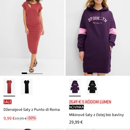
SALE
25,49 € s kódom LUMEN
novinka
Džersejové šaty z Punto di Roma
Mikinové šaty z čistej bio bavlny
Nová
9,99 €
-50%
19,99 €
Zľava
29,99 €
cena
z
je