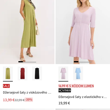
SALE
16,99 € s kódom LUMEN
novinka
Džersejové šaty z viskózového mixu s vypchávkami na pleciach
Džersejové šaty z elastického viskózového mixu
Nová
13,99 €
-39%
22,99 €
Zľava
19,99 €
cena
z
je