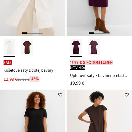
SALE
16,99 € s kódom LUMEN
novinka
Košeľové šaty z čistej bavlny
Úpletové šaty z bavlneno-elasthanového mixu
Nová
12,99 €
-45%
23,99 €
Zľava
19,99 €
cena
z
je
ceny
23,99 €