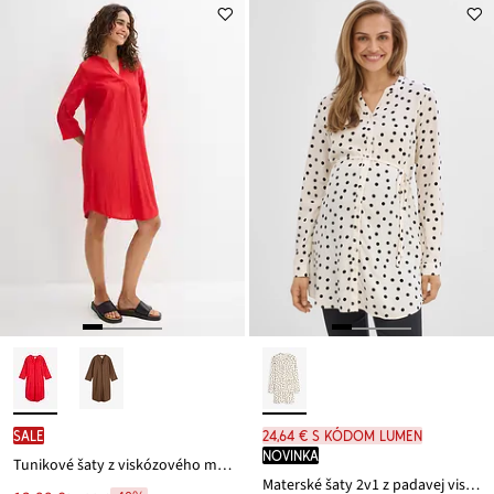
ceny
22,99 €
SALE
24,64 € s kódom LUMEN
novinka
Tunikové šaty z viskózového mixu so štuktúrovaným efektom
Materské šaty 2v1 z padavej viskózy