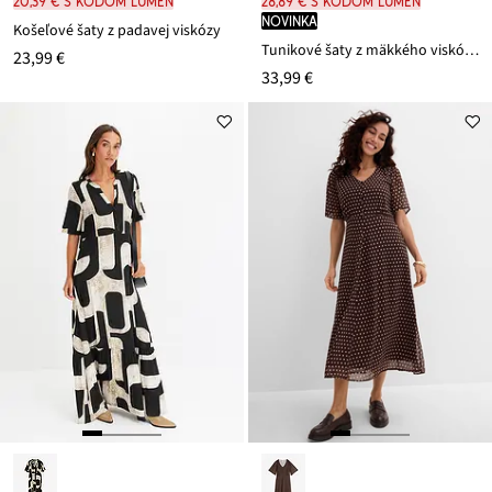
20,39 € s kódom LUMEN
28,89 € s kódom LUMEN
novinka
Košeľové šaty z padavej viskózy
Tunikové šaty z mäkkého viskózového mixu
23,99 €
33,99 €