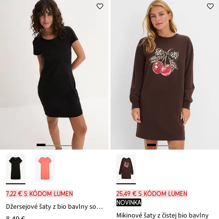
ceny
19,99 €
7,22 € s kódom LUMEN
25,49 € s kódom LUMEN
novinka
Džersejové šaty z bio bavlny so strečom
Mikinové šaty z čistej bio bavlny
8,49 €