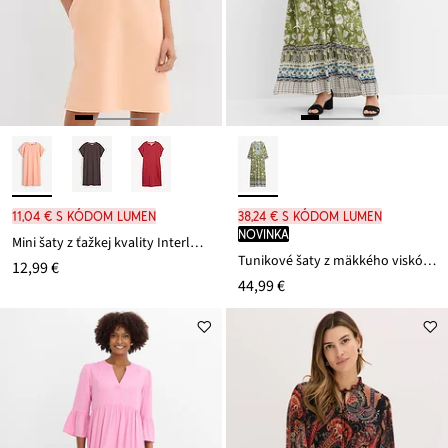
11,04 € s kódom LUMEN
38,24 € s kódom LUMEN
novinka
Mini šaty z ťažkej kvality Interlock
Tunikové šaty z mäkkého viskózového mixu
12,99 €
44,99 €