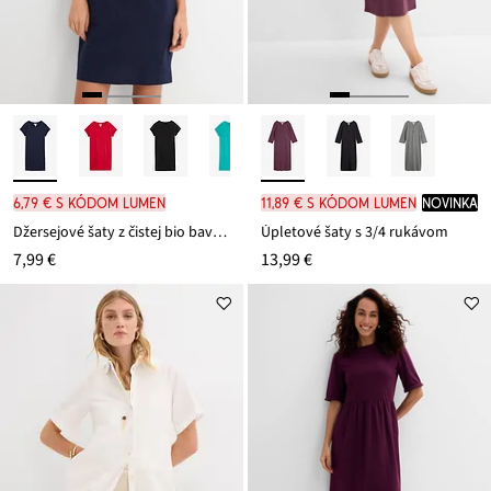
6,79 € s kódom LUMEN
11,89 € s kódom LUMEN
novinka
Džersejové šaty z čistej bio bavlny
Úpletové šaty s 3/4 rukávom
7,99 €
13,99 €