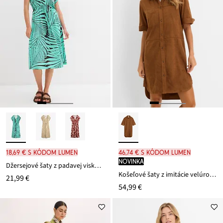
18,69 € s kódom LUMEN
46,74 € s kódom LUMEN
novinka
Džersejové šaty z padavej viskózy
Košeľové šaty z imitácie velúrovej kože
21,99 €
54,99 €