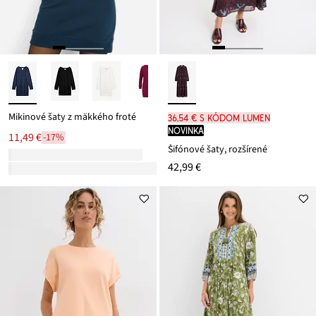
Mikinové šaty z mäkkého froté
36,54 € s kódom LUMEN
novinka
11,49 €
-17%
Šifónové šaty, rozšírené
42,99 €