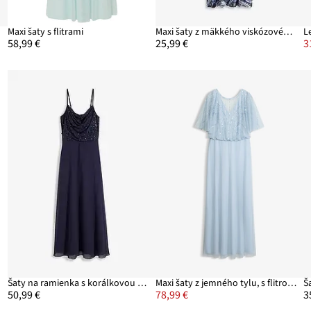
ou
Maxi šaty s flitrami
Maxi šaty z mäkkého viskózového mixu
L
58,99 €
25,99 €
3
Šaty na ramienka s korálkovou výšivkou
Maxi šaty z jemného tylu, s flitrovanou výšivkou
Š
50,99 €
78,99 €
3