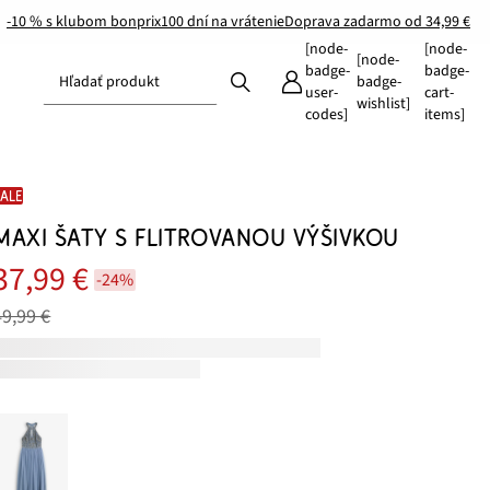
-10 % s klubom bonprix
100 dní na vrátenie
Doprava zadarmo od 34,99 €
[node-
[node-
[node-
badge-
badge-
Hľadať produkt
badge-
user-
cart-
wishlist]
codes]
items]
SALE
MAXI ŠATY S FLITROVANOU VÝŠIVKOU
37,99 €
-24%
49,99 €