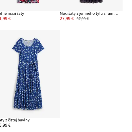
etné maxi šaty
Maxi šaty z jemného tylu s ramienkami
1,99 €
27,99 €
37,99 €
aty z čistej bavlny
5,99 €