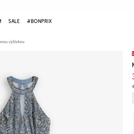
M
SALE
#BONPRIX
vanou výšivkou