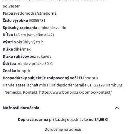
polyester
Farba
svetlomodrá/strieborná
Číslo výrobku
93855781
Spôsoby zapínania
zapínanie vzadu
Dĺžka
146 cm (vo veľkosti 42)
Výstrih
okrúhly výstrih
Dĺžka
dlhé/maxi
Dĺžka rukávov
bez rukávov
Údržba
pranie v práčke 30°C
Značka
bonprix
Hospodársky subjekt je zodpovedný voči EÚ
bonprix
Handelsgesellschaft mbH | Haldesdorfer Straße 61 | 22179 Hamburg
| Nemecko, Kontakt: https://www.bonprix.sk/pomoc/kontakt/
Možnosti doručenia
Doprava zdarma
pri každej objednávke
od 34,99 €
!
Doručenie na adresu