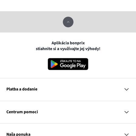
Aplikácia bonprix
stiahnite si a využívajte jej výhody!
Platba a dodanie
MasterCard
VISA
Centrum pomoci
Google pay
Apple pay
Otázky a odpovede
Platba a dodanie
Naša ponuka
Slovenská pošta