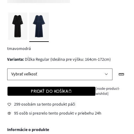
tmavomodrá
varianta
:
Dĺžka Regular (Ideálna pre výšku: 164cm-172cm)
Vybrať veľkosť
[node-product-
PRIDAŤ DO KOŠÍKA
wishlist]
299 osobám sa tento produkt páči
95 osôb si prezrelo tento produkt v priebehu 24h
Informácie o produkte