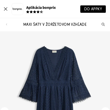
Aplikácia bonprix
DO APPKY
MAXI ŠATY V ŽORŽETOVOM VZHĽADE
Hľ
pr