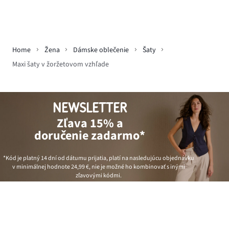
Home
Žena
Dámske oblečenie
Šaty
Maxi šaty v žoržetovom vzhľade
NEWSLETTER
Zľava 15% a
doručenie zadarmo*
*Kód je platný 14 dní od dátumu prijatia, platí na nasledujúcu objednávku
v minimálnej hodnote
24,99 €
, nie je možné ho kombinovať s inými
zľavovými kódmi.