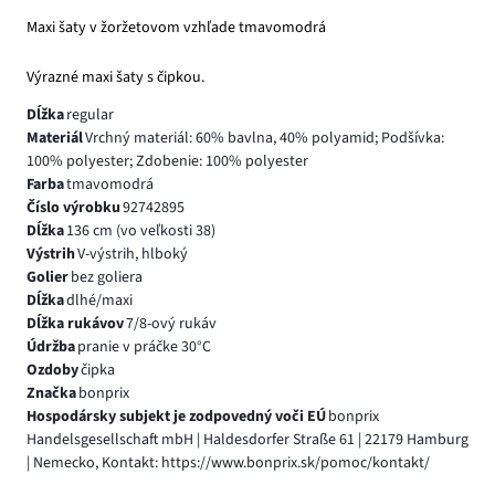
Maxi šaty v žoržetovom vzhľade tmavomodrá
Výrazné maxi šaty s čipkou.
Dĺžka
regular
Materiál
Vrchný materiál: 60% bavlna, 40% polyamid; Podšívka:
100% polyester; Zdobenie: 100% polyester
Farba
tmavomodrá
Číslo výrobku
92742895
Dĺžka
136 cm (vo veľkosti 38)
Výstrih
V-výstrih, hlboký
Golier
bez goliera
Dĺžka
dlhé/maxi
Dĺžka rukávov
7/8-ový rukáv
Údržba
pranie v práčke 30°C
Ozdoby
čipka
Značka
bonprix
Hospodársky subjekt je zodpovedný voči EÚ
bonprix
Handelsgesellschaft mbH | Haldesdorfer Straße 61 | 22179 Hamburg
| Nemecko, Kontakt: https://www.bonprix.sk/pomoc/kontakt/