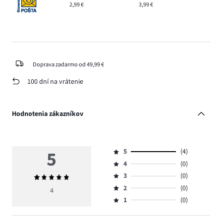
2,99 €
3,99 €
Doprava zadarmo od 49,99 €
100 dní na vrátenie
Hodnotenia zákazníkov
5
5
(4)
Hodnotenie
4
(0)
5,
Hodnotenie
počet
3
(0)
Priemerné
4,
Hodnotenie
hlasov
hodnotenie
počet
2
(0)
3,
4
Hodnotenie
4.
5
hlasov
počet
1
(0)
2,
Hodnotenie
0.
hlasov
počet
1,
0.