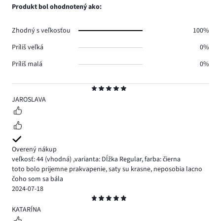
hlasov
počet
Produkt bol ohodnotený ako:
0.
hlasov
0.
Zhodný s veľkosťou
100%
Príliš veľká
0%
Príliš malá
0%
Hodnotenie
5
JAROSLAVA
Overený nákup
veľkosť: 44
(vhodná)
,
varianta: Dĺžka Regular,
farba: čierna
toto bolo prijemne prakvapenie, saty su krasne, neposobia lacno
čoho som sa bála
2024-07-18
Hodnotenie
5
KATARÍNA