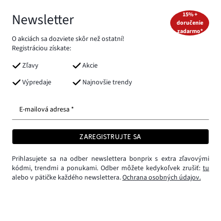
Newsletter
15% +
doručenie
zadarmo*
O akciách sa dozviete skôr než ostatní!
Registráciou získate:
Zľavy
Akcie
Výpredaje
Najnovšie trendy
E-mailová adresa *
ZAREGISTRUJTE SA
Prihlasujete sa na odber newslettera bonprix s extra zľavovými
kódmi, trendmi a ponukami. Odber môžete kedykoľvek zrušiť:
tu
alebo v pätičke každého newslettera.
Ochrana osobných údajov.