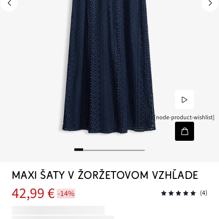
[node-product-wishlist]
MAXI ŠATY V ŽORŽETOVOM VZHĽADE
42,99 €
-14%
(4)