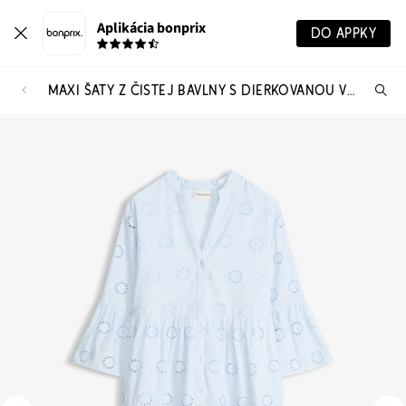
Aplikácia bonprix
DO APPKY
MAXI ŠATY Z ČISTEJ BAVLNY S DIERKOVANOU VÝŠIVKOU
Hľ
pr