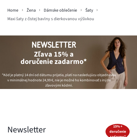
Home
Žena
Dámske oblečenie
Šaty
Maxi šaty z čistej bavlny s dierkovanou výšivkou
NEWSLETTER
Zľava 15% a
doručenie zadarmo*
*Kód je platný 14 dní od dátumu prijatia, platí na nasledujúcu objednávku
v minimálnej hodnote
24,99 €
, nie je možné ho kombinovať s inými
zľavovými kódmi.
Newsletter
15% +
doručenie
zadarmo*