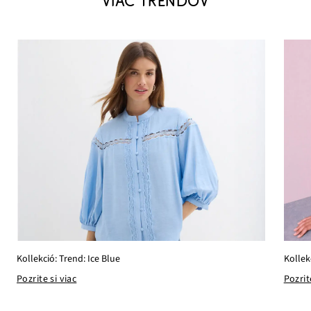
VIAC TRENDOV
Kollekció: Trend: Ice Blue
Kollek
Pozrite si viac
Pozrit