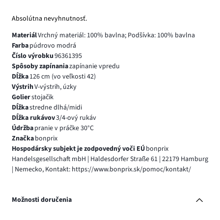
Absolútna nevyhnutnosť.
Materiál
Vrchný materiál: 100% bavlna; Podšívka: 100% bavlna
Farba
púdrovo modrá
Číslo výrobku
96361395
Spôsoby zapínania
zapínanie vpredu
Dĺžka
126 cm (vo veľkosti 42)
Výstrih
V-výstrih, úzky
Golier
stojačik
Dĺžka
stredne dlhá/midi
Dĺžka rukávov
3/4-ový rukáv
Údržba
pranie v práčke 30°C
Značka
bonprix
Hospodársky subjekt je zodpovedný voči EÚ
bonprix
Handelsgesellschaft mbH | Haldesdorfer Straße 61 | 22179 Hamburg
| Nemecko, Kontakt: https://www.bonprix.sk/pomoc/kontakt/
Možnosti doručenia