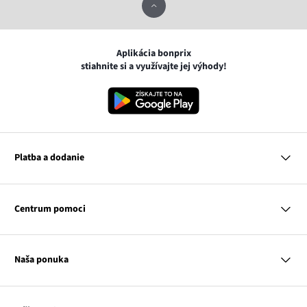
Aplikácia bonprix
stiahnite si a využívajte jej výhody!
Platba a dodanie
MasterCard
VISA
Centrum pomoci
Google pay
Apple pay
Otázky a odpovede
Platba a dodanie
Naša ponuka
Slovenská pošta
Vrátenie a reklamácia
Tabuľka veľkostí
Platba na dobierku
Žena
Klub bonprix
Muž