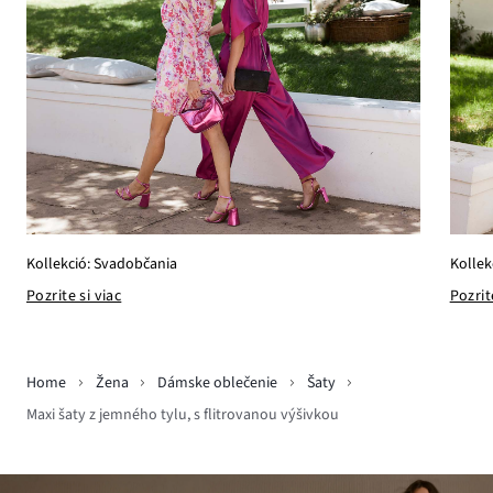
Kollekció: Svadobčania
Kollek
Pozrite si viac
Pozrit
Home
Žena
Dámske oblečenie
Šaty
Maxi šaty z jemného tylu, s flitrovanou výšivkou