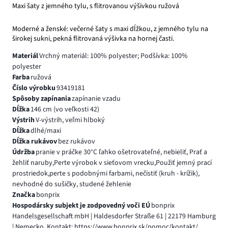
Maxi šaty z jemného tylu, s flitrovanou výšivkou ružová
Moderné a ženské: večerné šaty s maxi dĺžkou, z jemného tylu na
širokej sukni, pekná flitrovaná výšivka na hornej časti.
Materiál
Vrchný materiál: 100% polyester; Podšívka: 100%
polyester
Farba
ružová
Číslo výrobku
93419181
Spôsoby zapínania
zapínanie vzadu
Dĺžka
146 cm (vo veľkosti 42)
Výstrih
V-výstrih, veľmi hlboký
Dĺžka
dlhé/maxi
Dĺžka rukávov
bez rukávov
Údržba
pranie v práčke 30°C ľahko ošetrovateľné, nebieliť, Prať a
žehliť naruby,Perte výrobok v sieťovom vrecku,Použiť jemný prací
prostriedok,perte s podobnými farbami, nečistiť (kruh - krížik),
nevhodné do sušičky, studené žehlenie
Značka
bonprix
Hospodársky subjekt je zodpovedný voči EÚ
bonprix
Handelsgesellschaft mbH | Haldesdorfer Straße 61 | 22179 Hamburg
| Nemecko, Kontakt: https://www.bonprix.sk/pomoc/kontakt/