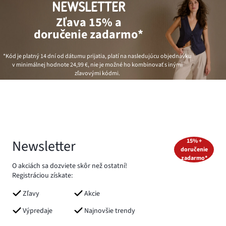
NEWSLETTER
Zľava 15% a
doručenie zadarmo*
*Kód je platný 14 dní od dátumu prijatia, platí na nasledujúcu objednávku
v minimálnej hodnote
24,99 €
, nie je možné ho kombinovať s inými
zľavovými kódmi.
Newsletter
15% +
doručenie
zadarmo*
O akciách sa dozviete skôr než ostatní!
Registráciou získate:
Zľavy
Akcie
Výpredaje
Najnovšie trendy