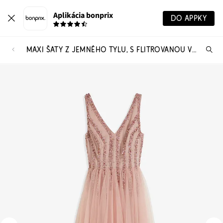
Aplikácia bonprix
DO APPKY
MAXI ŠATY Z JEMNÉHO TYLU, S FLITROVANOU VÝŠIVKOU
Hľ
pr