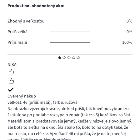
Produkt bol ohodnotený ako:
Zhodný s veľkosťou
0%
Príliš veľká
0%
Príliš malá
100%
Hodnotenie
1
NIKA
Overený nákup
veľkosť: 46
(príliš malá)
,
farba: ružová
Na obrázku vyzerajú krásne, ale keď prišli, tak hneď po vybraní zo
škatule sa po podlahe rozsypalo zopár (tak cca 5) korálikov zo šiat.
Materiál som si predstavovala jemný, keďže v názve je slovo jemný,
ale bola to sieťka na okno. Škriabalo to, bolo to na dotyk také, že
ma triaslo, no celé zle. Aj veľkosť 46 mi prišla, že je na tej menšej