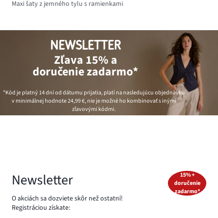
Maxi šaty z jemného tylu s ramienkami
NEWSLETTER
Zľava 15% a
doručenie zadarmo*
*Kód je platný 14 dní od dátumu prijatia, platí na nasledujúcu objednávku
v minimálnej hodnote
24,99 €
, nie je možné ho kombinovať s inými
zľavovými kódmi.
Newsletter
15% +
doručenie
zadarmo*
O akciách sa dozviete skôr než ostatní!
Registráciou získate: