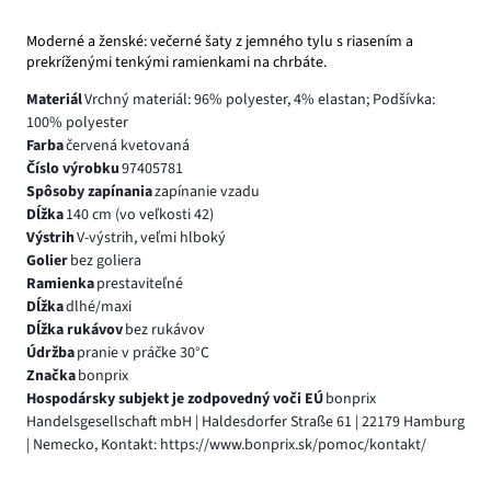
Moderné a ženské: večerné šaty z jemného tylu s riasením a
prekríženými tenkými ramienkami na chrbáte.
Materiál
Vrchný materiál: 96% polyester, 4% elastan; Podšívka:
100% polyester
Farba
červená kvetovaná
Číslo výrobku
97405781
Spôsoby zapínania
zapínanie vzadu
Dĺžka
140 cm (vo veľkosti 42)
Výstrih
V-výstrih, veľmi hlboký
Golier
bez goliera
Ramienka
prestaviteľné
Dĺžka
dlhé/maxi
Dĺžka rukávov
bez rukávov
Údržba
pranie v práčke 30°C
Značka
bonprix
Hospodársky subjekt je zodpovedný voči EÚ
bonprix
Handelsgesellschaft mbH | Haldesdorfer Straße 61 | 22179 Hamburg
| Nemecko, Kontakt: https://www.bonprix.sk/pomoc/kontakt/