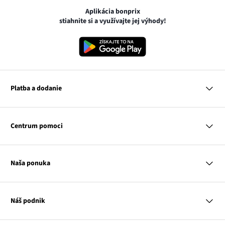
Aplikácia bonprix
stiahnite si a využívajte jej výhody!
Platba a dodanie
MasterCard
VISA
Centrum pomoci
Google pay
Apple pay
Otázky a odpovede
Platba a dodanie
Naša ponuka
Slovenská pošta
Vrátenie a reklamácia
Tabuľka veľkostí
Platba na dobierku
Žena
Klub bonprix
Muž
Katalóg
Náš podnik
Dieťa
Influencers
Dom
Kontakt
Odkaz
O nás