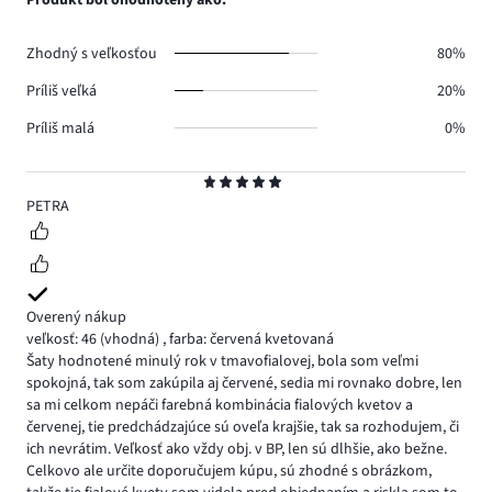
0.
hlasov
0.
Zhodný s veľkosťou
80%
Príliš veľká
20%
Príliš malá
0%
Hodnotenie
5
PETRA
Overený nákup
veľkosť: 46
(vhodná)
,
farba: červená kvetovaná
Šaty hodnotené minulý rok v tmavofialovej, bola som veľmi
spokojná, tak som zakúpila aj červené, sedia mi rovnako dobre, len
sa mi celkom nepáči farebná kombinácia fialových kvetov a
červenej, tie predchádzajúce sú oveľa krajšie, tak sa rozhodujem, či
ich nevrátim. Veľkosť ako vždy obj. v BP, len sú dlhšie, ako bežne.
Celkovo ale určite doporučujem kúpu, sú zhodné s obrázkom,