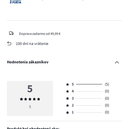
Doprava zadarmo od 49,99 €
100 dní na vrátenie
Hodnotenia zákazníkov
5
5
(5)
Hodnotenie
4
(0)
5,
Hodnotenie
počet
3
(0)
Priemerné
4,
Hodnotenie
hlasov
hodnotenie
počet
2
(0)
3,
5
Hodnotenie
5.
5
hlasov
počet
1
(0)
2,
Hodnotenie
0.
hlasov
počet
1,
0.
hlasov
počet
Produkt bol ohodnotený ako: