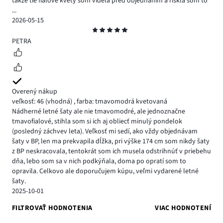
takže tie fialové kvety som videla pred objednaním a riskla som to
...
2026-05-15
Hodnotenie
5
PETRA
Overený nákup
veľkosť: 46
(vhodná)
,
farba: tmavomodrá kvetovaná
Nádherné letné šaty ale nie tmavomodré, ale jednoznačne
tmavofialové, stihla som si ich aj obliecť minulý pondelok
(posledný záchvev leta). Veľkosť mi sedí, ako vždy objednávam
šaty v BP, len ma prekvapila dĺžka, pri výške 174 cm som nikdy šaty
z BP neskracovala, tentokrát som ich musela odstrihnúť v priebehu
dňa, lebo som sa v nich podkýňala, doma po opratí som to
opravila. Celkovo ale doporučujem kúpu, veľmi vydarené letné
šaty.
2025-10-01
FILTROVAŤ HODNOTENIA
VIAC HODNOTENÍ