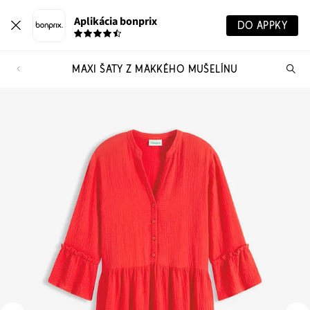
Aplikácia bonprix
DO APPKY
MAXI ŠATY Z MÄKKÉHO MUŠELÍNU
Hľ
pr