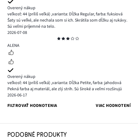
Overený nákup
veľkosť: 44
(príliš veľká)
,
varianta: Dĺžka Regular,
farba: fuksiová
Šaty sú veľké, ale nechala som si ich. Skrátila som dĺžku aj rukávy.
Sú veľmi príjemné na telo.
2026-07-08
Hodnotenie
3
ALENA
Overený nákup
veľkosť: 44
(príliš veľká)
,
varianta: Dĺžka Petite,
farba: jahodová
Pekná farba aj materiál, ale zlý strih. Sú široké a veľmi rozširujú
2026-06-17
FILTROVAŤ HODNOTENIA
VIAC HODNOTENÍ
PODOBNÉ PRODUKTY