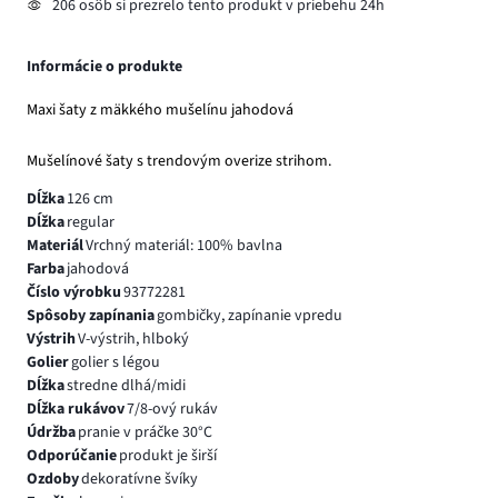
206 osôb si prezrelo tento produkt v priebehu 24h
Informácie o produkte
Maxi šaty z mäkkého mušelínu jahodová
Mušelínové šaty s trendovým overize strihom.
Dĺžka
126 cm
Dĺžka
regular
Materiál
Vrchný materiál: 100% bavlna
Farba
jahodová
Číslo výrobku
93772281
Spôsoby zapínania
gombičky, zapínanie vpredu
Výstrih
V-výstrih, hlboký
Golier
golier s légou
Dĺžka
stredne dlhá/midi
Dĺžka rukávov
7/8-ový rukáv
Údržba
pranie v práčke 30°C
Odporúčanie
produkt je širší
Ozdoby
dekoratívne švíky