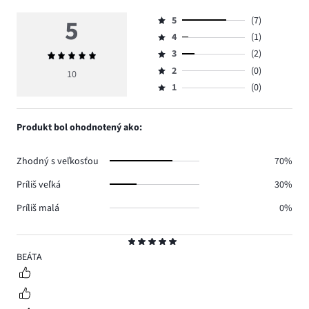
5
5
(7)
Hodnotenie
4
(1)
5,
Hodnotenie
počet
3
(2)
Priemerné
4,
Hodnotenie
hlasov
hodnotenie
počet
2
(0)
3,
10
Hodnotenie
7.
5
hlasov
počet
1
(0)
2,
Hodnotenie
1.
hlasov
počet
1,
2.
hlasov
počet
Produkt bol ohodnotený ako:
0.
hlasov
0.
Zhodný s veľkosťou
70%
Príliš veľká
30%
Príliš malá
0%
Hodnotenie
5
BEÁTA