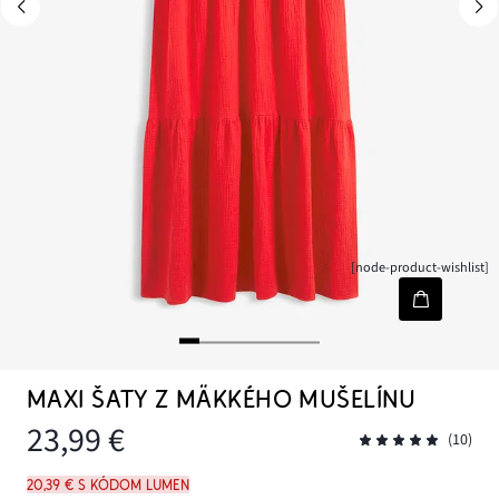
[node-product-wishlist]
MAXI ŠATY Z MÄKKÉHO MUŠELÍNU
23,99 €
(10)
20,39 € s kódom LUMEN