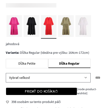
jahodová
varianta
:
Dĺžka Regular (Ideálna pre výšku: 164cm-172cm)
Dĺžka Petite
Dĺžka Regular
Vybrať veľkosť
[node-product-
PRIDAŤ DO KOŠÍKA
wishlist]
398 osobám sa tento produkt páči