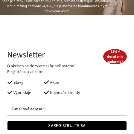
*Kód je platný 14 dní od dátumu prijatia, platí na nasledujúcu objednávku
v minimálnej hodnote
24,99 €
, nie je možné ho kombinovať s inými
zľavovými kódmi.
Newsletter
15% +
doručenie
zadarmo*
O akciách sa dozviete skôr než ostatní!
Registráciou získate:
Zľavy
Akcie
Výpredaje
Najnovšie trendy
E-mailová adresa *
ZAREGISTRUJTE SA