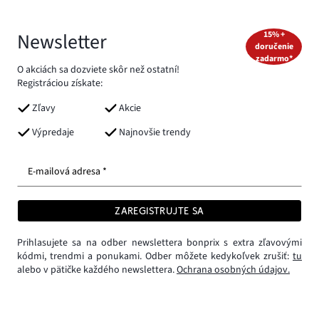
Newsletter
15% +
doručenie
zadarmo*
O akciách sa dozviete skôr než ostatní!
Registráciou získate:
Zľavy
Akcie
Výpredaje
Najnovšie trendy
E-mailová adresa *
ZAREGISTRUJTE SA
Prihlasujete sa na odber newslettera bonprix s extra zľavovými
kódmi, trendmi a ponukami. Odber môžete kedykoľvek zrušiť:
tu
alebo v pätičke každého newslettera.
Ochrana osobných údajov.