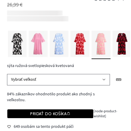
26,99 €
sýta ružová-svetlopiesková kvetovaná
Vybrať veľkosť
84% zákazníkov ohodnotilo produkt ako zhodný s
veľkosťou.
[node-product-
PRIDAŤ DO KOŠÍKA
wishlist]
649 osobám sa tento produkt páči