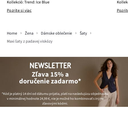
Kollekció: Trend: Ice Blue
Kollek
Pozrite si viac
Pozrit
Home
Žena
Dámske oblečenie
Šaty
Maxi šaty z padavej viskózy
NEWSLETTER
Zľava 15% a
doručenie zadarmo*
*Kód je platný 14 dní od dátumu prijatia, platí na nasledujúcu objednávku
v minimálnej hodnote
24,99 €
, nie je možné ho kombinovať s inými
zľavovými kódmi.