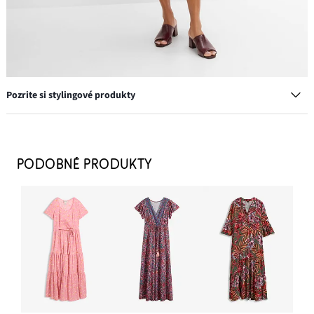
Pozrite si stylingové produkty
Šľapky s blokovým podpätkom
26,99 €
PODOBNÉ PRODUKTY
PRIDAŤ DO KOŠÍKA
Napichovacie náušnice
9,99 €
PRIDAŤ DO KOŠÍKA
Taška Shopper vo velúrovom vzhľade
29,99 €