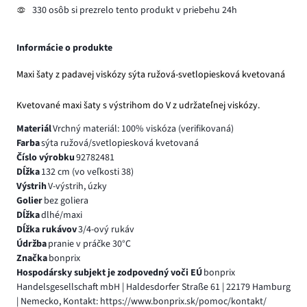
330 osôb si prezrelo tento produkt v priebehu 24h
Informácie o produkte
Maxi šaty z padavej viskózy sýta ružová-svetlopiesková kvetovaná
Kvetované maxi šaty s výstrihom do V z udržateľnej viskózy.
Materiál
Vrchný materiál: 100% viskóza (verifikovaná)
Farba
sýta ružová/svetlopiesková kvetovaná
Číslo výrobku
92782481
Dĺžka
132 cm (vo veľkosti 38)
Výstrih
V-výstrih, úzky
Golier
bez goliera
Dĺžka
dlhé/maxi
Dĺžka rukávov
3/4-ový rukáv
Údržba
pranie v práčke 30°C
Značka
bonprix
Hospodársky subjekt je zodpovedný voči EÚ
bonprix
Handelsgesellschaft mbH | Haldesdorfer Straße 61 | 22179 Hamburg
| Nemecko, Kontakt: https://www.bonprix.sk/pomoc/kontakt/