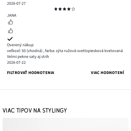
2026-07-27
Hodnotenie
4
JANA
Overený nákup
veľkosť: 50
(vhodná)
,
farba: sýta ružová-svetlopiesková kvetovaná
Velmi pekne saty aj strih
2026-07-22
FILTROVAŤ HODNOTENIA
VIAC HODNOTENÍ
VIAC TIPOV NA STYLINGY