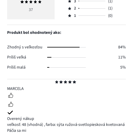
počet
3
(1)
Priemerné
4,
Hodnotenie
hlasov
hodnotenie
počet
2
(1)
3,
37
Hodnotenie
30.
5
hlasov
počet
1
(0)
2,
Hodnotenie
5.
hlasov
počet
1,
1.
hlasov
počet
Produkt bol ohodnotený ako:
1.
hlasov
0.
Zhodný s veľkosťou
84%
Príliš veľká
11%
Príliš malá
5%
Hodnotenie
5
MARCELA
Overený nákup
veľkosť: 48
(vhodná)
,
farba: sýta ružová-svetlopiesková kvetovaná
Páčia sa mi