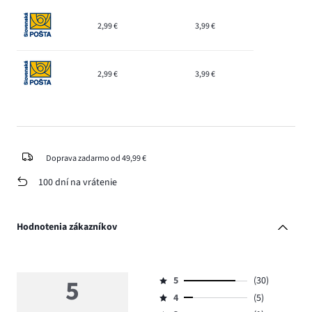
2,99 €
3,99 €
2,99 €
3,99 €
Doprava zadarmo od 49,99 €
100 dní na vrátenie
Hodnotenia zákazníkov
5
5
(30)
Hodnotenie
4
(5)
5,
Hodnotenie