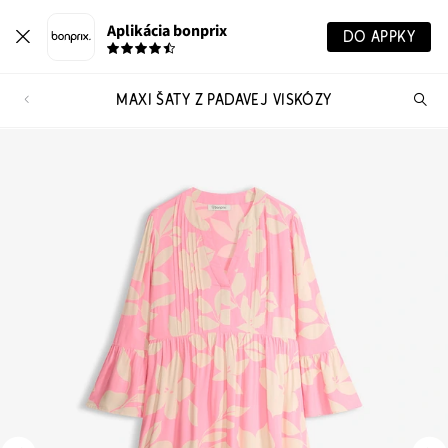
Aplikácia bonprix
DO APPKY
MAXI ŠATY Z PADAVEJ VISKÓZY
Hľ
pr