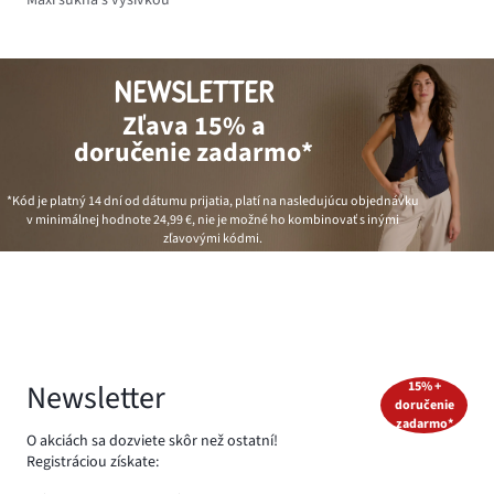
NEWSLETTER
Zľava 15% a
doručenie zadarmo*
*Kód je platný 14 dní od dátumu prijatia, platí na nasledujúcu objednávku
v minimálnej hodnote
24,99 €
, nie je možné ho kombinovať s inými
zľavovými kódmi.
Newsletter
15% +
doručenie
zadarmo*
O akciách sa dozviete skôr než ostatní!
Registráciou získate: