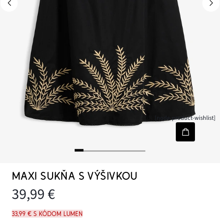
[node-product-wishlist]
MAXI SUKŇA S VÝŠIVKOU
39,99 €
33,99 € s kódom LUMEN