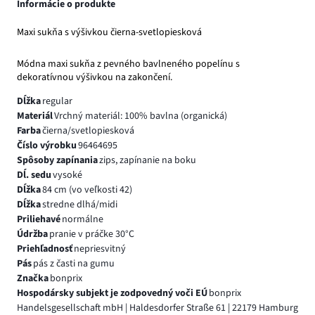
Informácie o produkte
Maxi sukňa s výšivkou čierna-svetlopiesková
Módna maxi sukňa z pevného bavlneného popelínu s
dekoratívnou výšivkou na zakončení.
Dĺžka
regular
Materiál
Vrchný materiál: 100% bavlna (organická)
Farba
čierna/svetlopiesková
Číslo výrobku
96464695
Spôsoby zapínania
zips, zapínanie na boku
Dĺ. sedu
vysoké
Dĺžka
84 cm (vo veľkosti 42)
Dĺžka
stredne dlhá/midi
Priliehavé
normálne
Údržba
pranie v práčke 30°C
Priehľadnosť
nepriesvitný
Pás
pás z časti na gumu
Značka
bonprix
Hospodársky subjekt je zodpovedný voči EÚ
bonprix
Handelsgesellschaft mbH | Haldesdorfer Straße 61 | 22179 Hamburg