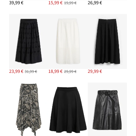
39,99 €
15,99 €
26,99 €
19,99 €
13,99 €
PRIDAŤ DO KOŠÍKA
Blúzka s výšivkou
30,99 €
-13%
23,99 €
18,99 €
29,99 €
31,99 €
29,99 €
PRIDAŤ DO KOŠÍKA