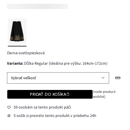
čierna-svetlopiesková
varianta
:
Dĺžka Regular (Ideálna pre výšku: 164cm-172cm)
Vybrať veľkosť
[node-product-
PRIDAŤ DO KOŠÍKA
wishlist]
59 osobám sa tento produkt páči
5 osôb si prezrelo tento produkt v priebehu 24h