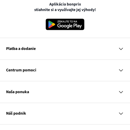
Aplikácia bonprix
stiahnite si a využívajte jej výhody!
Platba a dodanie
MasterCard
VISA
Centrum pomoci
Google pay
Apple pay
Otázky a odpovede
Platba a dodanie
Naša ponuka
Slovenská pošta
Vrátenie a reklamácia
Tabuľka veľkostí
Platba na dobierku
Žena
Klub bonprix
Muž
Katalóg
Náš podnik
Dieťa
Influencers
Dom
Kontakt
Odkaz
O nás
Inšpirácie