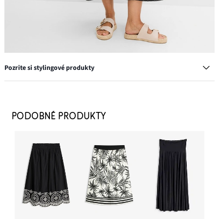
Pozrite si stylingové produkty
Šľapky, lykový vzhľad
18,99 €
PODOBNÉ PRODUKTY
PRIDAŤ DO KOŠÍKA
Maxi sukňa s výšivkou
39,99 €
PRIDAŤ DO KOŠÍKA
Náušnice kruhy