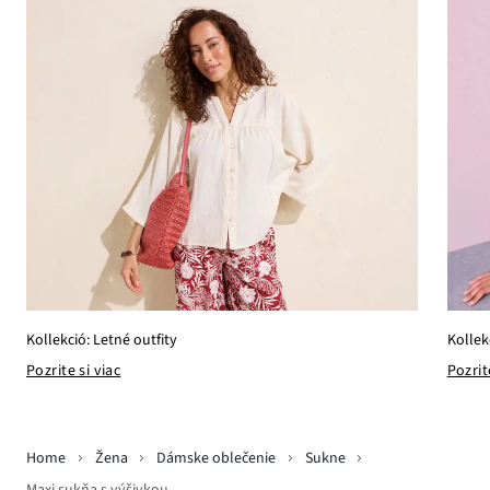
Kollekció: Letné outfity
Kollek
Pozrite si viac
Pozrit
Home
Žena
Dámske oblečenie
Sukne
Maxi sukňa s výšivkou