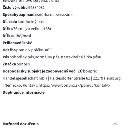
Farba
karmínovo červená/čierna
Číslo výrobku
94384081
Spôsoby zapínania
šnúrka na zaviazanie
Dĺ. sedu
komfortný pás
Dĺžka
76 cm (vo veľkosti 38)
Dĺžka
dlhé/maxi
Priliehavé
široké
Údržba
pranie v práčke 30°C
Pás
pohodlný pás,normálny pás, nastaviteľná šírka pásu
Značka
bonprix
Hospodársky subjekt je zodpovedný voči EÚ
bonprix
Handelsgesellschaft mbH | Haldesdorfer Straße 61 | 22179 Hamburg
| Nemecko, Kontakt: https://www.bonprix.sk/pomoc/kontakt/
Doplňujúce informácie
Možnosti doručenia