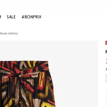
M
SALE
#BONPRIX
davej viskózy