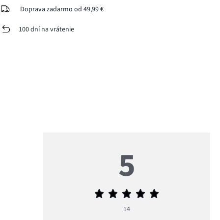
Doprava zadarmo od 49,99 €
100 dní na vrátenie
5
Priemerné
hodnotenie
14
5