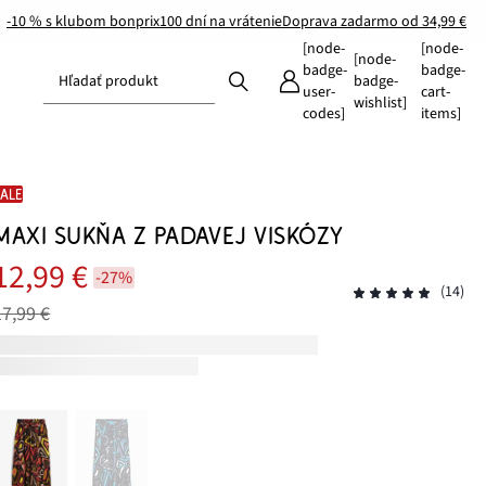
-10 % s klubom bonprix
100 dní na vrátenie
Doprava zadarmo od 34,99 €
[node-
[node-
[node-
badge-
badge-
Hľadať produkt
badge-
user-
cart-
wishlist]
codes]
items]
SALE
MAXI SUKŇA Z PADAVEJ VISKÓZY
12,99 €
-27%
(14)
17,99 €