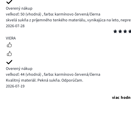
Overený nákup
veľkosť: 50
(vhodná)
,
farba: karmínovo červená/čierna
skvelá sukňa z príjemného tenkého materiálu, vynikajúca na leto, nepre
2026-07-28
Hodnotenie
5
VIERA
Overený nákup
veľkosť: 44
(vhodná)
,
farba: karmínovo červená/čierna
Kvalitný materiál. Pekná sukňa. Odporúčam.
2026-07-19
viac hodn