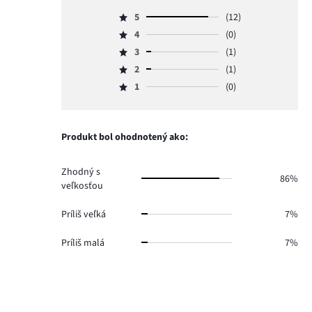
5
(12)
Hodnotenie
4
(0)
5,
Hodnotenie
počet
3
(1)
4,
Hodnotenie
hlasov
počet
2
(1)
3,
Hodnotenie
12.
hlasov
počet
1
(0)
2,
Hodnotenie
0.
hlasov
počet
1,
1.
hlasov
počet
1.
hlasov
Produkt bol ohodnotený ako:
0.
Zhodný s
86%
veľkosťou
Príliš veľká
7%
Príliš malá
7%