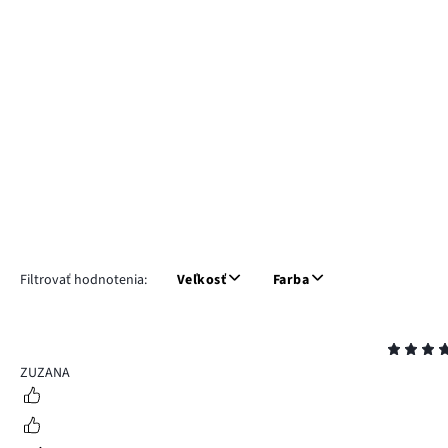
Filtrovať hodnotenia:
Veľkosť
Farba
Hodnotenie
5
ZUZANA