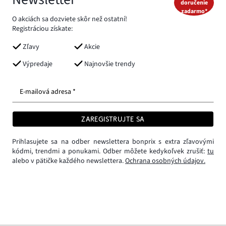
doručenie
zadarmo*
O akciách sa dozviete skôr než ostatní!
Registráciou získate:
Zľavy
Akcie
Výpredaje
Najnovšie trendy
E-mailová adresa *
ZAREGISTRUJTE SA
Prihlasujete sa na odber newslettera bonprix s extra zľavovými
kódmi, trendmi a ponukami. Odber môžete kedykoľvek zrušiť:
tu
alebo v pätičke každého newslettera.
Ochrana osobných údajov.