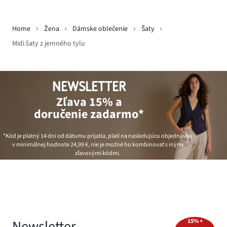
Home
Žena
Dámske oblečenie
Šaty
Midi šaty z jemného tylu
NEWSLETTER
Zľava 15% a
doručenie zadarmo*
*Kód je platný 14 dní od dátumu prijatia, platí na nasledujúcu objednávku
v minimálnej hodnote
24,99 €
, nie je možné ho kombinovať s inými
zľavovými kódmi.
Newsletter
15% +