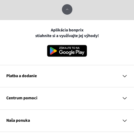
Aplikácia bonprix
stiahnite si a využívajte jej výhody!
Platba a dodanie
MasterCard
VISA
Centrum pomoci
Google pay
Apple pay
Otázky a odpovede
Platba a dodanie
Naša ponuka
Slovenská pošta
Vrátenie a reklamácia
Tabuľka veľkostí
Platba na dobierku