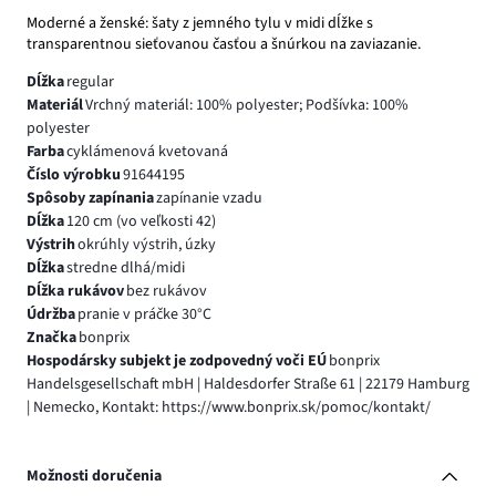
Moderné a ženské: šaty z jemného tylu v midi dĺžke s
transparentnou sieťovanou časťou a šnúrkou na zaviazanie.
Dĺžka
regular
Materiál
Vrchný materiál: 100% polyester; Podšívka: 100%
polyester
Farba
cyklámenová kvetovaná
Číslo výrobku
91644195
Spôsoby zapínania
zapínanie vzadu
Dĺžka
120 cm (vo veľkosti 42)
Výstrih
okrúhly výstrih, úzky
Dĺžka
stredne dlhá/midi
Dĺžka rukávov
bez rukávov
Údržba
pranie v práčke 30°C
Značka
bonprix
Hospodársky subjekt je zodpovedný voči EÚ
bonprix
Handelsgesellschaft mbH | Haldesdorfer Straße 61 | 22179 Hamburg
| Nemecko, Kontakt: https://www.bonprix.sk/pomoc/kontakt/
Možnosti doručenia