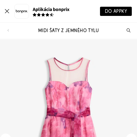
Aplikácia bonprix
DO APPKY
MIDI ŠATY Z JEMNÉHO TYLU
Hľ
pr