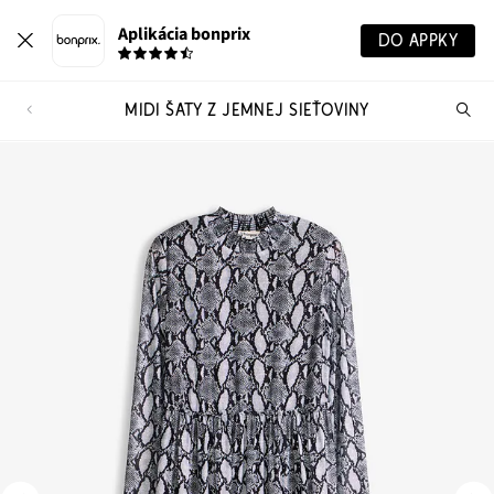
Aplikácia bonprix
DO APPKY
MIDI ŠATY Z JEMNEJ SIEŤOVINY
Hľ
pr