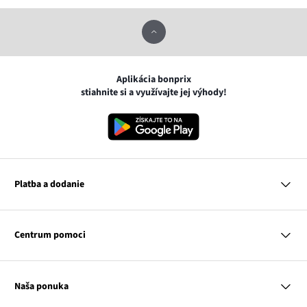
Aplikácia bonprix
stiahnite si a využívajte jej výhody!
Platba a dodanie
MasterCard
VISA
Centrum pomoci
Google pay
Apple pay
Otázky a odpovede
Platba a dodanie
Naša ponuka
Slovenská pošta
Vrátenie a reklamácia