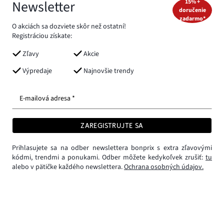
Newsletter
15% +
doručenie
zadarmo*
O akciách sa dozviete skôr než ostatní!
Registráciou získate:
Zľavy
Akcie
Výpredaje
Najnovšie trendy
E-mailová adresa *
ZAREGISTRUJTE SA
Prihlasujete sa na odber newslettera bonprix s extra zľavovými
kódmi, trendmi a ponukami. Odber môžete kedykoľvek zrušiť:
tu
alebo v pätičke každého newslettera.
Ochrana osobných údajov.