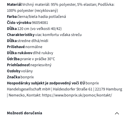
Materiál
Vrchný materiál: 95% polyester, 5% elastan; Podšívka:
100% polyester (recyklovaný)
Farba
čierna/biela hadia potlačená
Číslo výrobku
96054081
Dĺžka
120 cm (vo veľkosti 40/42)
Charakteristiky
viac komfortu vďaka streču
Dĺžka
stredne dlhá/midi
Priliehavé
normálne
Dĺžka rukávov
dlhé rukávy
Údržba
pranie v práčke 30°C
Priehľadnosť
nepriesvitný
Ozdoby
volány
Značka
bonprix
Hospodársky subjekt je zodpovedný voči EÚ
bonprix
Handelsgesellschaft mbH | Haldesdorfer Straße 61 | 22179 Hamburg
| Nemecko, Kontakt: https://www.bonprix.sk/pomoc/kontakt/
Možnosti doručenia