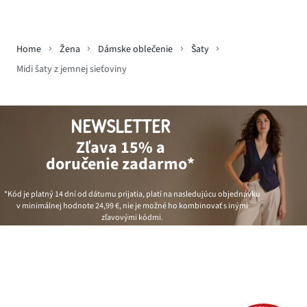
Home
Žena
Dámske oblečenie
Šaty
Midi šaty z jemnej sieťoviny
NEWSLETTER
Zľava 15% a
doručenie zadarmo*
*Kód je platný 14 dní od dátumu prijatia, platí na nasledujúcu objednávku
v minimálnej hodnote
24,99 €
, nie je možné ho kombinovať s inými
zľavovými kódmi.