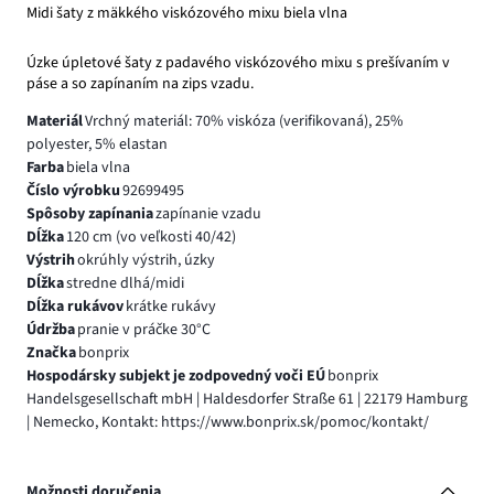
Midi šaty z mäkkého viskózového mixu biela vlna
Úzke úpletové šaty z padavého viskózového mixu s prešívaním v
páse a so zapínaním na zips vzadu.
Materiál
Vrchný materiál: 70% viskóza (verifikovaná), 25%
polyester, 5% elastan
Farba
biela vlna
Číslo výrobku
92699495
Spôsoby zapínania
zapínanie vzadu
Dĺžka
120 cm (vo veľkosti 40/42)
Výstrih
okrúhly výstrih, úzky
Dĺžka
stredne dlhá/midi
Dĺžka rukávov
krátke rukávy
Údržba
pranie v práčke 30°C
Značka
bonprix
Hospodársky subjekt je zodpovedný voči EÚ
bonprix
Handelsgesellschaft mbH | Haldesdorfer Straße 61 | 22179 Hamburg
| Nemecko, Kontakt: https://www.bonprix.sk/pomoc/kontakt/
Možnosti doručenia