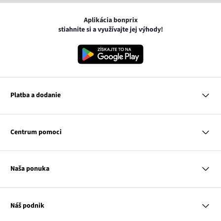
Aplikácia bonprix
stiahnite si a využívajte jej výhody!
Platba a dodanie
MasterCard
VISA
Centrum pomoci
Google pay
Apple pay
Otázky a odpovede
Platba a dodanie
Naša ponuka
Slovenská pošta
Vrátenie a reklamácia
Tabuľka veľkostí
Platba na dobierku
Žena
Klub bonprix
Muž
Katalóg
Náš podnik
Dieťa
Influencers