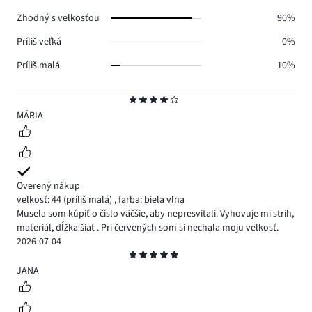
1.
Zhodný s veľkosťou
90%
Príliš veľká
0%
Príliš malá
10%
Hodnotenie
4
MÁRIA
Overený nákup
veľkosť: 44
(príliš malá)
,
farba: biela vlna
Musela som kúpiť o číslo väčšie, aby nepresvitali. Vyhovuje mi strih,
materiál, dĺžka šiat . Pri červených som si nechala moju veľkosť.
2026-07-04
Hodnotenie
5
JANA