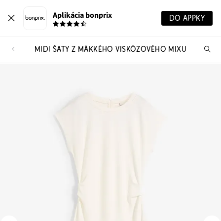
Aplikácia bonprix
DO APPKY
MIDI ŠATY Z MÄKKÉHO VISKÓZOVÉHO MIXU
Hľ
pr