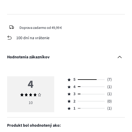
Doprava zadarmo od 49,99 €
100 dní na vrátenie
Hodnotenia zákazníkov
4
5
(7)
Hodnotenie
4
(1)
5,
Hodnotenie
počet
3
(1)
Priemerné
4,
Hodnotenie
hlasov
hodnotenie
počet
2
(0)
3,
10
Hodnotenie
7.
4
hlasov
počet
1
(1)
2,
Hodnotenie
1.
hlasov
počet
1,
1.
hlasov
počet
Produkt bol ohodnotený ako:
0.
hlasov