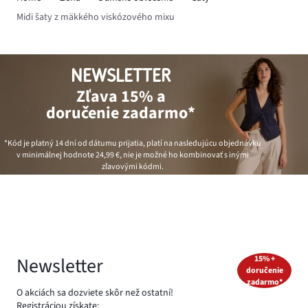
Midi šaty z mäkkého viskózového mixu
NEWSLETTER
Zľava 15% a
doručenie zadarmo*
*Kód je platný 14 dní od dátumu prijatia, platí na nasledujúcu objednávku
v minimálnej hodnote
24,99 €
, nie je možné ho kombinovať s inými
zľavovými kódmi.
Newsletter
15% +
doručenie
zadarmo*
O akciách sa dozviete skôr než ostatní!
Registráciou získate: