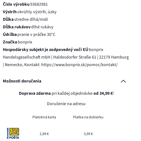
Číslo výrobku
93682981
Výstrih
okrúhly výstrih, úzky
Dĺžka
stredne dlhá/midi
Dĺžka rukávov
dlhé rukávy
Údržba
pranie v práčke 30°C
Značka
bonprix
Hospodársky subjekt je zodpovedný voči EÚ
bonprix
Handelsgesellschaft mbH | Haldesdorfer Straße 61 | 22179 Hamburg
| Nemecko, Kontakt: https://www.bonprix.sk/pomoc/kontakt/
Možnosti doručenia
Doprava zdarma
pri každej objednávke
od 34,99 €
!
Doručenie na adresu
Platobná karta
Platba na dobierku
2,99 €
3,99 €