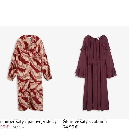
aftanové šaty z padavej viskózy
Šifónové šaty s volánmi
,99 €
24,99 €
24,99 €