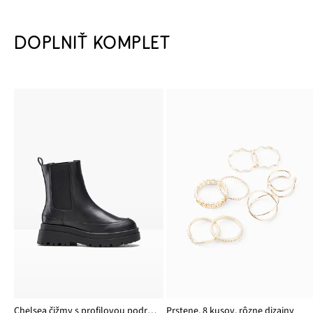
DOPLNIŤ KOMPLET
Chelsea čižmy s profilovou podrážkou
Prstene, 8 kusov, rôzne dizajny