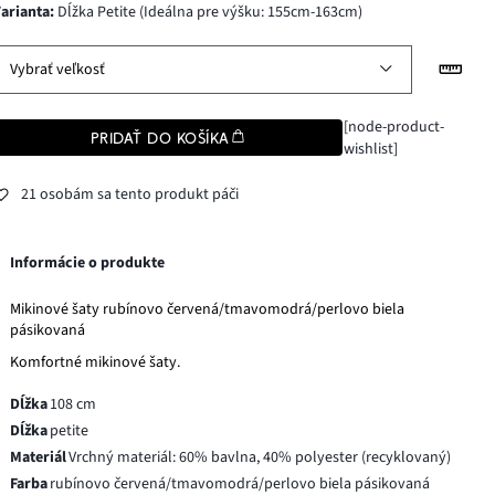
varianta
:
Dĺžka Petite (Ideálna pre výšku: 155cm-163cm)
Vybrať veľkosť
[node-product-
PRIDAŤ DO KOŠÍKA
wishlist]
21 osobám sa tento produkt páči
Informácie o produkte
Mikinové šaty rubínovo červená/tmavomodrá/perlovo biela
pásikovaná
Komfortné mikinové šaty.
Dĺžka
108 cm
Dĺžka
petite
Materiál
Vrchný materiál: 60% bavlna, 40% polyester (recyklovaný)
Farba
rubínovo červená/tmavomodrá/perlovo biela pásikovaná