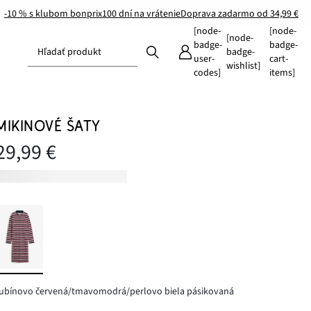
-10 % s klubom bonprix
100 dní na vrátenie
Doprava zadarmo od 34,99 €
[node-
[node-
[node-
badge-
badge-
Hľadať produkt
badge-
user-
cart-
wishlist]
codes]
items]
MIKINOVÉ ŠATY
29,99 €
ubínovo červená/tmavomodrá/perlovo biela pásikovaná