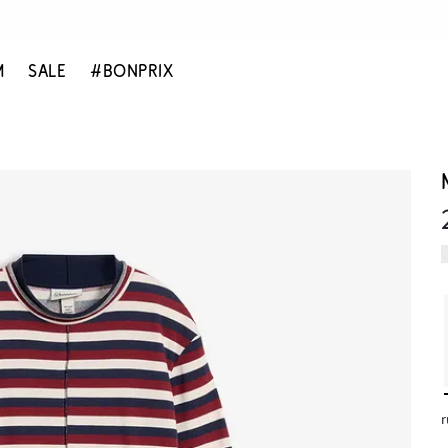
M
SALE
#BONPRIX
r