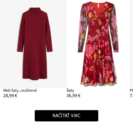
Midi šaty, rozšírené
Šaty
P
28,99 €
36,99 €
7
NAČÍTAŤ VIAC