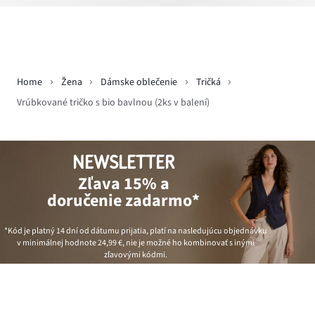
Home
Žena
Dámske oblečenie
Tričká
Vrúbkované tričko s bio bavlnou (2ks v balení)
NEWSLETTER
Zľava 15% a
doručenie zadarmo*
*Kód je platný 14 dní od dátumu prijatia, platí na nasledujúcu objednávku
v minimálnej hodnote
24,99 €
, nie je možné ho kombinovať s inými
zľavovými kódmi.