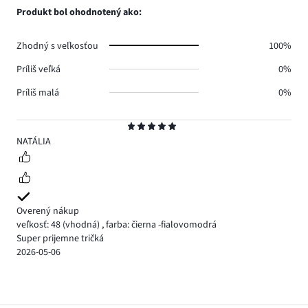
Produkt bol ohodnotený ako:
Zhodný s veľkosťou
100%
Príliš veľká
0%
Príliš malá
0%
Hodnotenie
5
NATÁLIA
Overený nákup
veľkosť: 48
(vhodná)
,
farba: čierna -fialovomodrá
Super prijemne tričká
2026-05-06