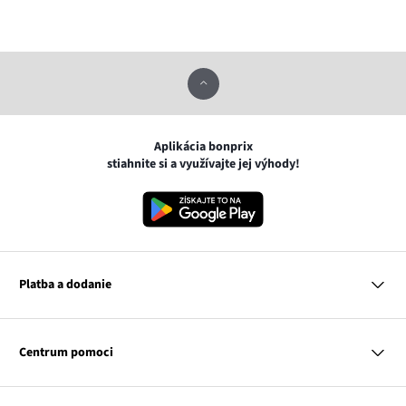
Aplikácia bonprix
stiahnite si a využívajte jej výhody!
Platba a dodanie
MasterCard
VISA
Centrum pomoci
Google pay
Apple pay
Otázky a odpovede