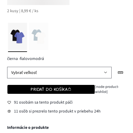
2 kusy | 8,99 € / ks
čierna -fialovomodrá
Vybrať veľkosť
[node-product-
PRIDAŤ DO KOŠÍKA
wishlist]
91 osobám sa tento produkt páči
11 osôb si prezrelo tento produkt v priebehu 24h
Informácie o produkte