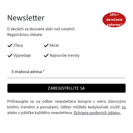
Newsletter
15% +
doručenie
zadarmo*
O akciách sa dozviete skôr než ostatní!
Registráciou získate:
Zľavy
Akcie
Výpredaje
Najnovšie trendy
E-mailová adresa *
ZAREGISTRUJTE SA
Prihlasujete sa na odber newslettera bonprix s extra zľavovými
kódmi, trendmi a ponukami. Odber môžete kedykoľvek zrušiť:
tu
alebo v pätičke každého newslettera.
Ochrana osobných údajov.