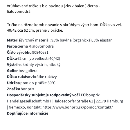
Vrúbkované tričko s bio bavlnou (2ks v balení) čierna -
fialovomodrá
Tričko na rôzne kombinovanie s okrúhlym výstrihom. Dĺžka vo veľ.
40/42 cca 62 cm, pranie v práčke.
Materiál
Vrchný materiál: 95% bavlna (organická), 5% elastan
Farba
čierna /fialovomodrá
Číslo výrobku
90840681
Dĺžka
62 cm (vo veľkosti 40/42)
Výstrih
okrúhly výstrih, hlboký
Golier
bez goliera
Dĺžka rukávov
krátke rukávy
Údržba
pranie v práčke 30°C
Značka
bonprix
Hospodársky subjekt je zodpovedný voči EÚ
bonprix
Handelsgesellschaft mbH | Haldesdorfer Straße 61 | 22179 Hamburg
| Nemecko, Kontakt: https://www.bonprix.sk/pomoc/kontakt/
Doplňujúce informácie