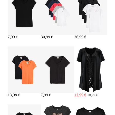
26,99 €
PRIDAŤ DO KOŠÍKA
Džínsová blúzka z bio bavlny
20,99 €
-12%
7,99 €
30,99 €
26,99 €
PRIDAŤ DO KOŠÍKA
13,98 €
7,99 €
12,99 €
18,99 €