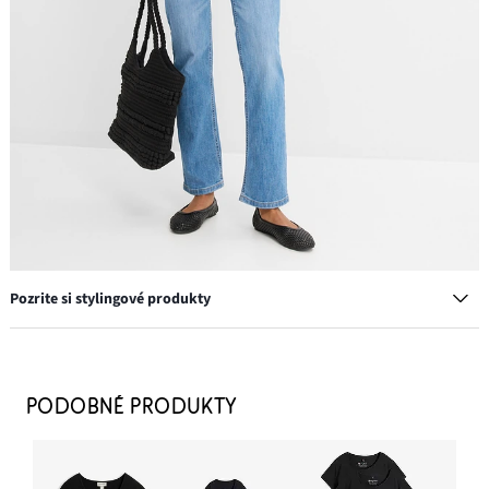
Pozrite si stylingové produkty
Taška Shopper, bavlnená, v štruktúrovanom vzhľade
28,99 €
PODOBNÉ PRODUKTY
PRIDAŤ DO KOŠÍKA
Baleríny z mäkkého materiálu