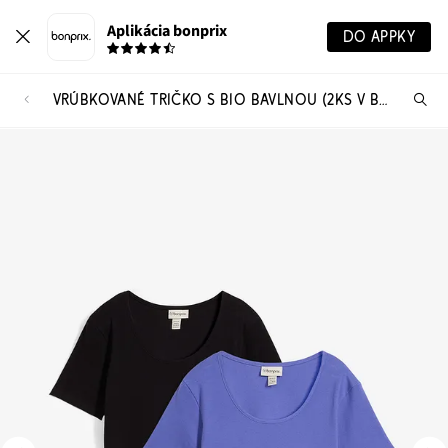
Aplikácia bonprix
DO APPKY
VRÚBKOVANÉ TRIČKO S BIO BAVLNOU (2KS V BALENÍ)
Hľ
pr