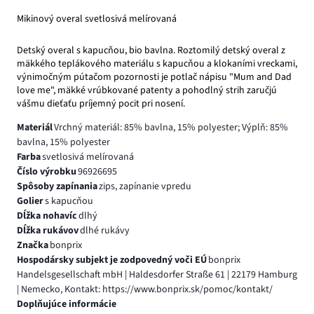
Mikinový overal svetlosivá melírovaná
Detský overal s kapucňou, bio bavlna. Roztomilý detský overal z
mäkkého teplákového materiálu s kapucňou a klokaními vreckami,
výnimočným pútačom pozornosti je potlač nápisu "Mum and Dad
love me", mäkké vrúbkované patenty a pohodlný strih zaručjú
vášmu dieťaťu príjemný pocit pri nosení.
Materiál
Vrchný materiál: 85% bavlna, 15% polyester; Výplň: 85%
bavlna, 15% polyester
Farba
svetlosivá melírovaná
Číslo výrobku
96926695
Spôsoby zapínania
zips, zapínanie vpredu
Golier
s kapucňou
Dĺžka nohavíc
dlhý
Dĺžka rukávov
dlhé rukávy
Značka
bonprix
Hospodársky subjekt je zodpovedný voči EÚ
bonprix
Handelsgesellschaft mbH | Haldesdorfer Straße 61 | 22179 Hamburg
| Nemecko, Kontakt: https://www.bonprix.sk/pomoc/kontakt/
Doplňujúce informácie