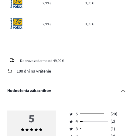
2,99 €
3,99 €
2,99 €
3,99 €
Doprava zadarmo od 49,99 €
100 dní na vrátenie
Hodnotenia zákazníkov
5
5
(20)
Hodnotenie
4
(2)
5,
Hodnotenie
počet
3
(1)
Priemerné
4,
Hodnotenie
hlasov
hodnotenie