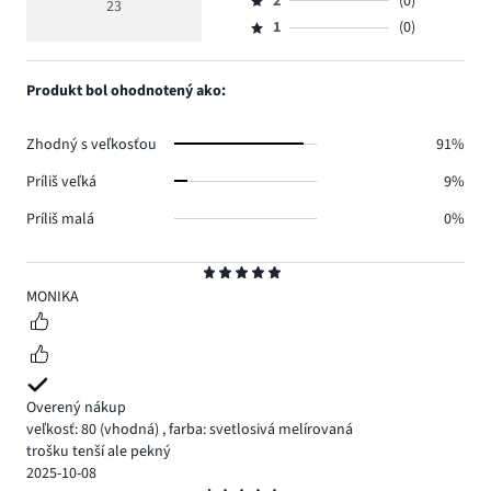
počet
2
(0)
3,
23
Hodnotenie
20.
5
hlasov
počet
1
(0)
2,
Hodnotenie
2.
hlasov
počet
1,
1.
hlasov
počet
Produkt bol ohodnotený ako:
0.
hlasov
0.
Zhodný s veľkosťou
91%
Príliš veľká
9%
Príliš malá
0%
Hodnotenie
5
MONIKA
Overený nákup
veľkosť: 80
(vhodná)
,
farba: svetlosivá melírovaná
trošku tenší ale pekný
2025-10-08