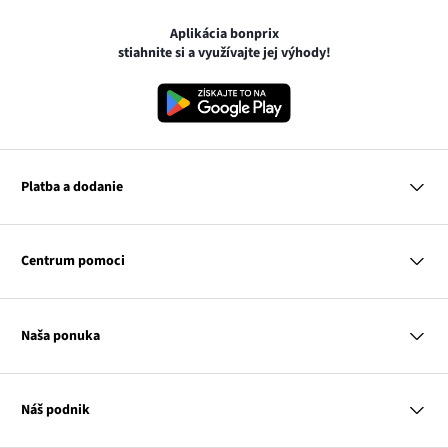
Aplikácia bonprix
stiahnite si a využívajte jej výhody!
Platba a dodanie
MasterCard
VISA
Centrum pomoci
Google pay
Apple pay
Otázky a odpovede
Platba a dodanie
Naša ponuka
Slovenská pošta
Vrátenie a reklamácia
Tabuľka veľkostí
Platba na dobierku
Žena
Klub bonprix
Muž
Katalóg
Náš podnik
Dieťa
Influencers
Dom