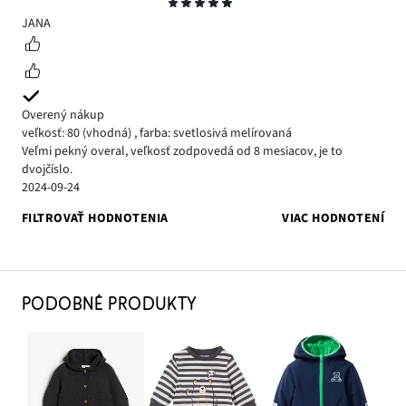
Hodnotenie
5
JANA
Overený nákup
veľkosť: 80
(vhodná)
,
farba: svetlosivá melírovaná
Veľmi pekný overal, veľkosť zodpovedá od 8 mesiacov, je to
dvojčíslo.
2024-09-24
FILTROVAŤ HODNOTENIA
VIAC HODNOTENÍ
PODOBNÉ PRODUKTY