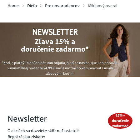
Home
Dieťa
Pre novorodencov
Mikinový overal
NEWSLETTER
Zľava 15% a
doručenie zadarmo*
*Kód je platný 14 dní od dátumu prijatia, platí na nasledujúcu objednávku
v minimálnej hodnote
24,99 €
, nie je možné ho kombinovať s inými
zľavovými kódmi.
Newsletter
15% +
doručenie
zadarmo*
O akciách sa dozviete skôr než ostatní!
Registráciou získate: