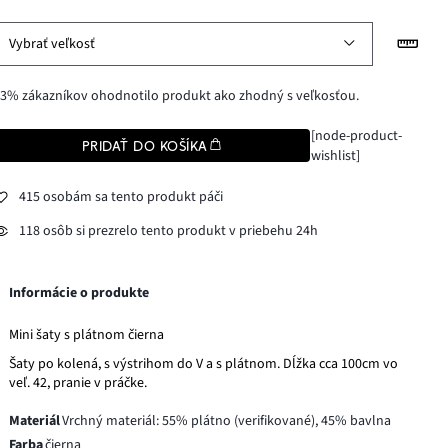
Vybrať veľkosť
3% zákazníkov ohodnotilo produkt ako zhodný s veľkosťou.
[node-product-
PRIDAŤ DO KOŠÍKA
wishlist]
415 osobám sa tento produkt páči
118 osôb si prezrelo tento produkt v priebehu 24h
Informácie o produkte
Mini šaty s plátnom čierna
Šaty po kolená, s výstrihom do V a s plátnom. Dĺžka cca 100cm vo
veľ. 42, pranie v práčke.
Materiál
Vrchný materiál: 55% plátno (verifikované), 45% bavlna
Farba
čierna