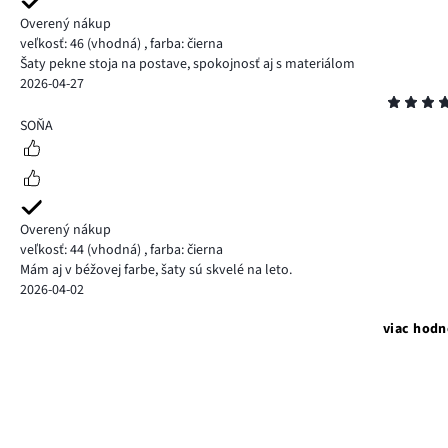
Overený nákup
veľkosť: 46
(vhodná)
,
farba: čierna
Šaty pekne stoja na postave, spokojnosť aj s materiálom
2026-04-27
Hodnotenie
5
SOŇA
Overený nákup
veľkosť: 44
(vhodná)
,
farba: čierna
Mám aj v béžovej farbe, šaty sú skvelé na leto.
2026-04-02
viac hodn