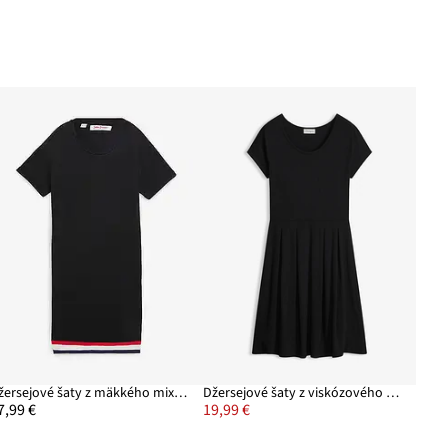
Džersejové šaty z mäkkého mixu viskózy
Džersejové šaty z viskózového mixu
7,99 €
19,99 €