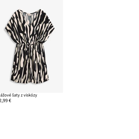
lážové šaty z viskózy
2,99 €