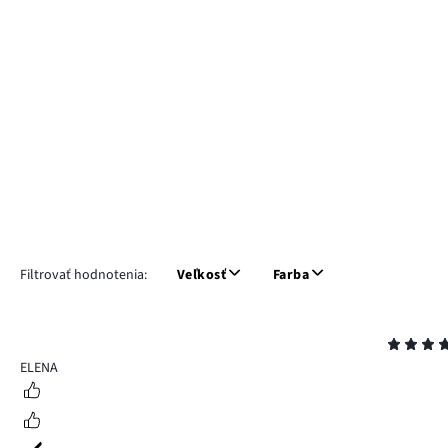
Filtrovať hodnotenia:
Veľkosť
Farba
Hodnotenie
5
ELENA