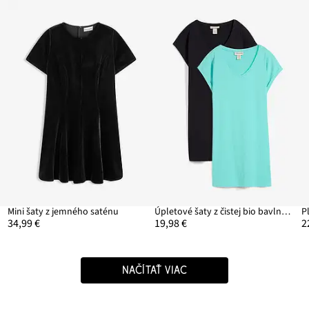
Mini šaty z jemného saténu
Úpletové šaty z čistej bio bavlny (2 ks v balení)
P
34,99 €
19,98 €
2
NAČÍTAŤ VIAC