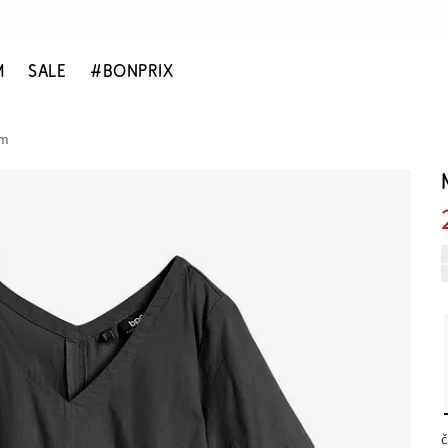
M
SALE
#BONPRIX
om
č