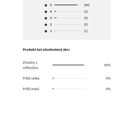
5
(44)
Hodnotenie
4
(3)
5,
Hodnotenie
počet
3
(4)
4,
Hodnotenie
hlasov
počet
2
(0)
3,
Hodnotenie
44.
hlasov
počet
1
(1)
2,
Hodnotenie
3.
hlasov
počet
1,
4.
hlasov
počet
0.
hlasov
Produkt bol ohodnotený ako:
1.
Zhodný s
93%
veľkosťou
Príliš veľká
4%
Príliš malá
4%