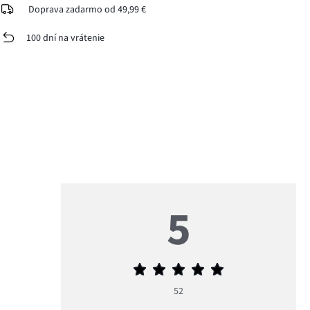
Doprava zadarmo od 49,99 €
100 dní na vrátenie
5
Priemerné
hodnotenie
52
5