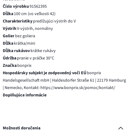
Číslo výrobku
91562395
Dĺžka
100 cm (vo veľkosti 42)
Charakteristiky
predlžujúci výstrih do V
Výstrih
V-výstrih, normálny
Golier
bez goliera
Dĺžka
krátka/mini
Dĺžka rukávov
krátke rukávy
Údržba
pranie v práčke 30°C
Značka
bonprix
Hospodársky subjekt je zodpovedný voči EÚ
bonprix
Handelsgesellschaft mbH | Haldesdorfer Straße 61 | 22179 Hamburg
| Nemecko, Kontakt: https://www.bonprix.sk/pomoc/kontakt/
Doplňujúce informácie
Možnosti doručenia