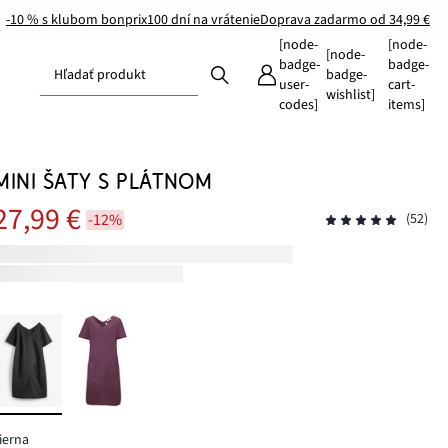
-10 % s klubom bonprix
100 dní na vrátenie
Doprava zadarmo od 34,99 €
[node-
[node-
[node-
badge-
badge-
Hľadať produkt
badge-
user-
cart-
wishlist]
codes]
items]
MINI ŠATY S PLÁTNOM
27,99 €
-12%
(52)
ierna