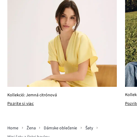
Kollek
Kollekció: Jemná citrónová
Pozrit
Pozrite si viac
Home
Žena
Dámske oblečenie
Šaty
Mini šaty z čistej bavlny