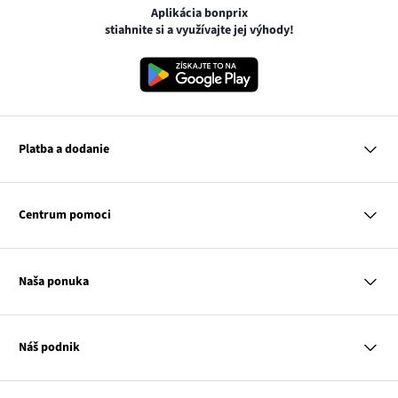
Aplikácia bonprix
stiahnite si a využívajte jej výhody!
Platba a dodanie
MasterCard
VISA
Centrum pomoci
Google pay
Apple pay
Otázky a odpovede
Platba a dodanie
Naša ponuka
Slovenská pošta
Vrátenie a reklamácia
Tabuľka veľkostí
Platba na dobierku
Žena
Klub bonprix
Muž
Katalóg
Náš podnik
Dieťa
Influencers
Dom
Kontakt
Odkaz
O nás
Inšpirácie