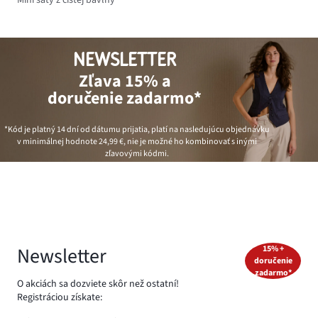
NEWSLETTER
Zľava 15% a
doručenie zadarmo*
*Kód je platný 14 dní od dátumu prijatia, platí na nasledujúcu objednávku
v minimálnej hodnote
24,99 €
, nie je možné ho kombinovať s inými
zľavovými kódmi.
Newsletter
15% +
doručenie
zadarmo*
O akciách sa dozviete skôr než ostatní!
Registráciou získate: