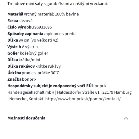
Trendové mini šaty s gombičkami a našitými vreckami.
Materiál
Vrchný materiál: 100% bavlna
Farba
slezová
Číslo výrobku
96933695
Spôsoby zapínania
zapínanie vpredu
Dĺžka
94 cm (vo veľkosti 42)
Výstrih
V-výstrih
Golier
košeľový golier
Dĺžka
krátka/mini
Dĺžka rukávov
krátke rukávy
Údržba
pranie v práčke 30°C
Značka
bonprix
Hospodársky subjekt je zodpovedný voči EÚ
bonprix
Handelsgesellschaft mbH | Haldesdorfer Straße 61 | 22179 Hamburg
| Nemecko, Kontakt: https://www.bonprix.sk/pomoc/kontakt/
Možnosti doručenia