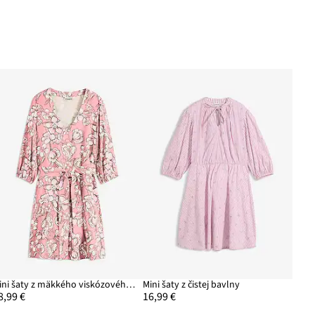
Mini šaty z mäkkého viskózového mixu
Mini šaty z čistej bavlny
8,99 €
16,99 €