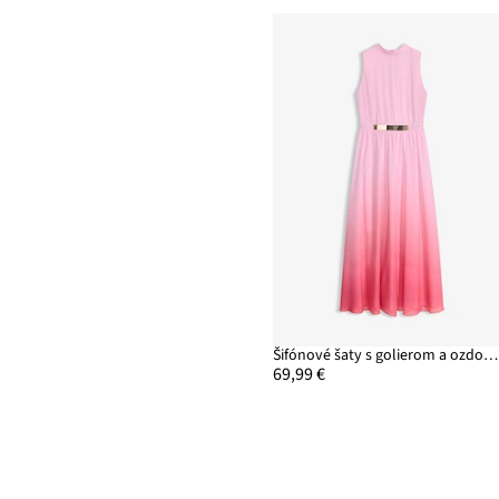
Šifónové šaty s golierom a ozdobným prvkom na páse
69,99 €