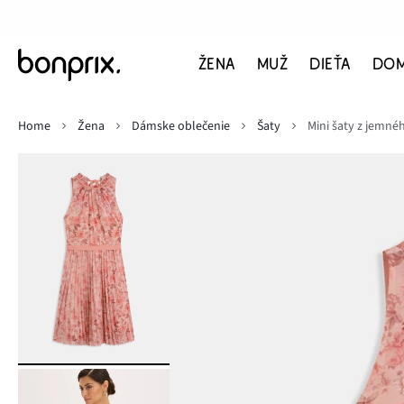
ŽENA
MUŽ
DIEŤA
DO
Home
Žena
Dámske oblečenie
Šaty
Mini šaty z jemnéh