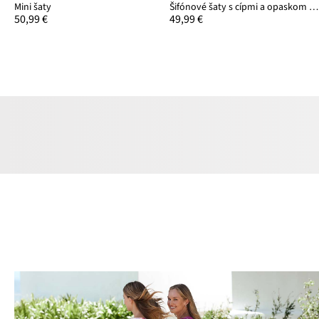
Mini šaty
Šifónové šaty s cípmi a opaskom na zaviazanie
50,99 €
49,99 €