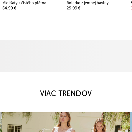
Midi šaty z čistého plátna
Bolerko z jemnej bavlny
64,99 €
29,99 €
VIAC TRENDOV