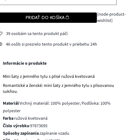
[node-product-
PRIDAŤ DO KOŠÍKA
wishlist]
39 osobám sa tento produkt páči
46 osôb si prezrelo tento produkt v priebehu 24h
Informácie o produkte
Mini šaty z jemného tylu s plisé ružová kvetovaná
Romantické a ženské: mini šaty z jemného tylu s plisovanou
sukňou.
Materiál
Vrchný materiál: 100% polyester; Podšívka: 100%
polyester
Farba
ružová kvetovaná
Číslo výrobku
97873695
Spôsoby zapínania
zapínanie vzadu