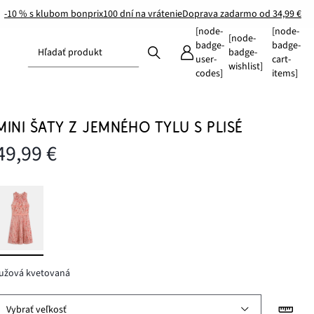
-10 % s klubom bonprix
100 dní na vrátenie
Doprava zadarmo od 34,99 €
[node-
[node-
[node-
badge-
badge-
Hľadať produkt
badge-
user-
cart-
wishlist]
codes]
items]
MINI ŠATY Z JEMNÉHO TYLU S PLISÉ
49,99 €
ružová kvetovaná
Vybrať veľkosť