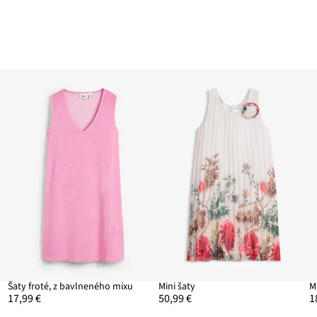
Šaty froté, z bavlneného mixu
Mini šaty
17,99 €
50,99 €
1