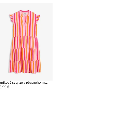
Tunikové šaty zo vzdušného mušelínu
6,99 €