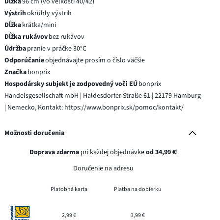
Dĺžka
96 cm (vo veľkosti 40/42)
Výstrih
okrúhly výstrih
Dĺžka
krátka/mini
Dĺžka rukávov
bez rukávov
Údržba
pranie v práčke 30°C
Odporúčanie
objednávajte prosím o číslo väčšie
Značka
bonprix
Hospodársky subjekt je zodpovedný voči EÚ
bonprix
Handelsgesellschaft mbH | Haldesdorfer Straße 61 | 22179 Hamburg
| Nemecko, Kontakt: https://www.bonprix.sk/pomoc/kontakt/
Možnosti doručenia
Doprava zdarma
pri každej objednávke
od 34,99 €
!
Doručenie na adresu
Platobná karta
Platba na dobierku
2,99 €
3,99 €