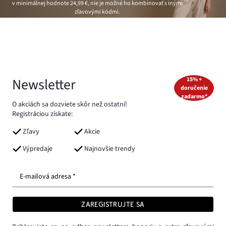
v minimálnej hodnote
24,99 €
, nie je možné ho kombinovať s inými
zľavovými kódmi.
Newsletter
15% +
doručenie
zadarmo*
O akciách sa dozviete skôr než ostatní!
Registráciou získate:
Zľavy
Akcie
Výpredaje
Najnovšie trendy
E-mailová adresa *
ZAREGISTRUJTE SA