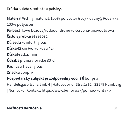
Krátka sukňa s potlačou paisley.
Materiál
Vrchný materiál: 100% polyester (recyklovaný); Podšívka:
100% polyester
Farba
štrkovo béžová/rododendronovo červená/tmavoolivová
Číslo výrobku
96395081
Dĺ. sedu
komfortný pás
Dĺžka
42 cm (vo veľkosti 42)
Dĺžka
krátka/mini
Údržba
pranie v práčke 30°C
Pás
nastrihávaný pás
Značka
bonprix
Hospodársky subjekt je zodpovedný voči EÚ
bonprix
Handelsgesellschaft mbH | Haldesdorfer Straße 61 | 22179 Hamburg
| Nemecko, Kontakt: https://www.bonprix.sk/pomoc/kontakt/
Možnosti doručenia