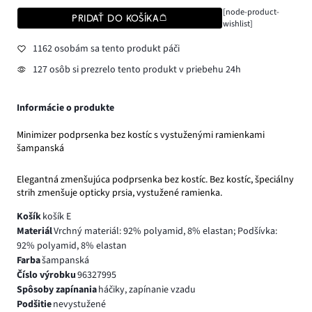
[node-product-
PRIDAŤ DO KOŠÍKA
wishlist]
1162 osobám sa tento produkt páči
127 osôb si prezrelo tento produkt v priebehu 24h
Informácie o produkte
Minimizer podprsenka bez kostíc s vystuženými ramienkami
šampanská
Elegantná zmenšujúca podprsenka bez kostíc. Bez kostíc, špeciálny
strih zmenšuje opticky prsia, vystužené ramienka.
Košík
košík E
Materiál
Vrchný materiál: 92% polyamid, 8% elastan; Podšívka:
92% polyamid, 8% elastan
Farba
šampanská
Číslo výrobku
96327995
Spôsoby zapínania
háčiky, zapínanie vzadu
Podšitie
nevystužené