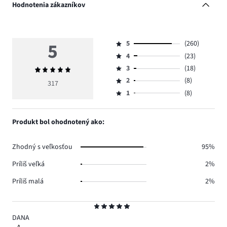
Hodnotenia zákazníkov
5
5
(260)
Hodnotenie
4
(23)
5,
Hodnotenie
počet
3
(18)
Priemerné
4,
Hodnotenie
hlasov
hodnotenie
počet
2
(8)
3,
317
Hodnotenie
260.
5
hlasov
počet
1
(8)
2,
Hodnotenie
23.
hlasov
počet
1,
18.
hlasov
počet
Produkt bol ohodnotený ako:
8.
hlasov
8.
Zhodný s veľkosťou
95%
Príliš veľká
2%
Príliš malá
2%
Hodnotenie
5
DANA