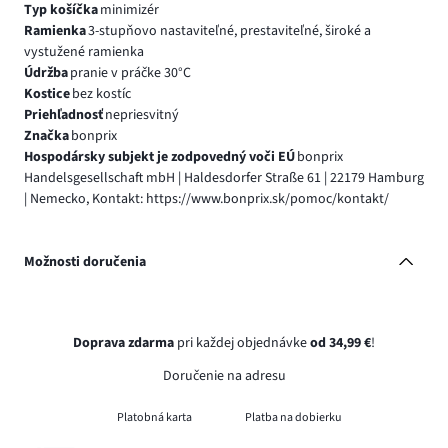
Typ košíčka
minimizér
Ramienka
3-stupňovo nastaviteľné, prestaviteľné, široké a
vystužené ramienka
Údržba
pranie v práčke 30°C
Kostice
bez kostíc
Priehľadnosť
nepriesvitný
Značka
bonprix
Hospodársky subjekt je zodpovedný voči EÚ
bonprix
Handelsgesellschaft mbH | Haldesdorfer Straße 61 | 22179 Hamburg
| Nemecko, Kontakt: https://www.bonprix.sk/pomoc/kontakt/
Možnosti doručenia
Doprava zdarma
pri každej objednávke
od 34,99 €
!
Doručenie na adresu
Platobná karta
Platba na dobierku