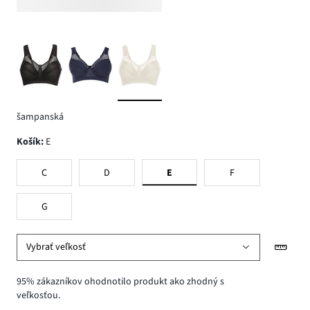
šampanská
Košík
:
E
C
D
E
F
G
Vybrať veľkosť
95% zákazníkov ohodnotilo produkt ako zhodný s
veľkosťou.