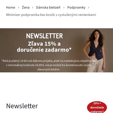
Home
Žena
Dámska bielizeň
Podprsenky
Minimizer podprsenka bez kostíc s vystuženými ramienkami
NEWSLETTER
Zľava 15% a
doručenie zadarmo*
*Kód je platný 14 dní od dátumu prijatia, platí na nasledujúcu objednávku
v minimálnej hodnote
24,99 €
, nie je možné ho kombinovať s inými
zľavovými kódmi.
Newsletter
15% +
doručenie
zadarmo*