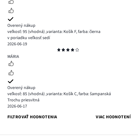
Overený nákup
veľkosť: 95
(vhodná)
,
varianta: Košík F,
farba: čierna
v poriadku veľkosť sedí
2026-06-19
Hodnotenie
4
MÁRIA
Overený nákup
veľkosť: 85
(vhodná)
,
varianta: Košík C,
farba: šampanská
Trochu priesvitná
2026-06-17
FILTROVAŤ HODNOTENIA
VIAC HODNOTENÍ