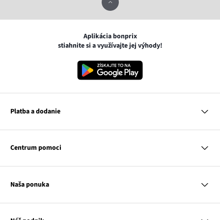
Aplikácia bonprix
stiahnite si a využívajte jej výhody!
Platba a dodanie
MasterCard
VISA
Centrum pomoci
Google pay
Apple pay
Otázky a odpovede
Platba a dodanie
Naša ponuka
Slovenská pošta
Vrátenie a reklamácia
Tabuľka veľkostí
Platba na dobierku
Žena
Klub bonprix
Muž