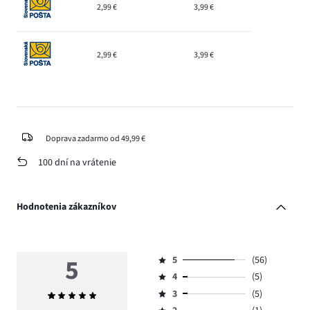
2,99 €
3,99 €
2,99 €
3,99 €
Doprava zadarmo od 49,99 €
100 dní na vrátenie
Hodnotenia zákazníkov
5
5
(56)
Hodnotenie
4
(5)
5,
Hodnotenie
počet
3
(5)
Priemerné
4,
Hodnotenie
hlasov
hodnotenie