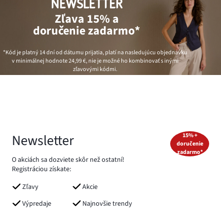
NEWSLETTER
Zľava 15% a
doručenie zadarmo*
*Kód je platný 14 dní od dátumu prijatia, platí na nasledujúcu objednávku
v minimálnej hodnote
24,99 €
, nie je možné ho kombinovať s inými
zľavovými kódmi.
Newsletter
15% +
doručenie
zadarmo*
O akciách sa dozviete skôr než ostatní!
Registráciou získate:
Zľavy
Akcie
Výpredaje
Najnovšie trendy