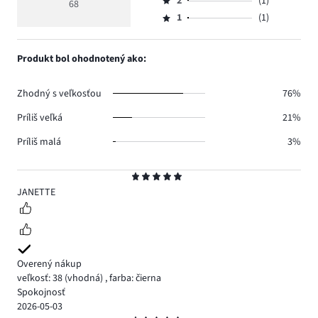
počet
2
(1)
3,
68
Hodnotenie
56.
5
hlasov
počet
1
(1)
2,
Hodnotenie
5.
hlasov
počet
1,
5.
hlasov
počet
Produkt bol ohodnotený ako:
1.
hlasov
1.
Zhodný s veľkosťou
76%
Príliš veľká
21%
Príliš malá
3%
Hodnotenie
5
JANETTE
Overený nákup
veľkosť: 38
(vhodná)
,
farba: čierna
Spokojnosť
2026-05-03