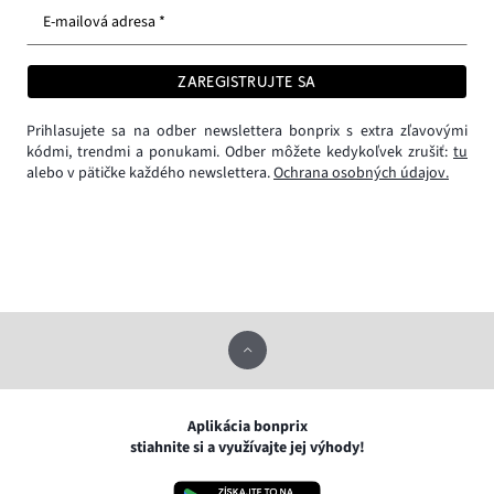
E-mailová adresa *
ZAREGISTRUJTE SA
Prihlasujete sa na odber newslettera bonprix s extra zľavovými
kódmi, trendmi a ponukami. Odber môžete kedykoľvek zrušiť:
tu
alebo v pätičke každého newslettera.
Ochrana osobných údajov.
Aplikácia bonprix
stiahnite si a využívajte jej výhody!