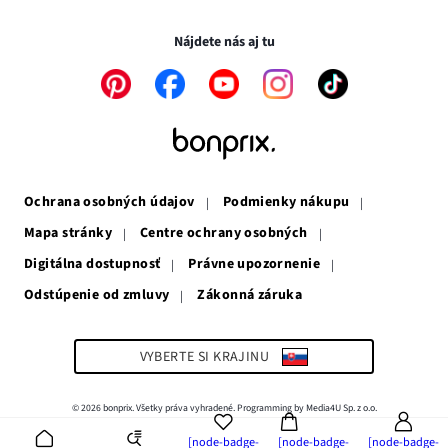
Transakcie a platby sú bezpečné so SSL spojením.
okne
v
novom
novom
okne
Nájdete nás aj tu
okne
Odkaz
Odkaz
Odkaz
Odkaz
Odkaz
sa
sa
sa
sa
sa
otvorí
otvorí
otvorí
otvorí
otvorí
v
v
v
v
v
novom
novom
novom
novom
novom
okne
okne
okne
okne
okne
Ochrana osobných údajov
Podmienky nákupu
Mapa stránky
Centre ochrany osobných
Digitálna dostupnosť
Právne upozornenie
Odstúpenie od zmluvy
Zákonná záruka
Odkaz
sa
otvorí
v
VYBERTE SI KRAJINU
novom
okne
© 2026 bonprix. Všetky práva vyhradené. Programming by Media4U Sp. z o.o.
[node-badge-
[node-badge-
[node-badge-