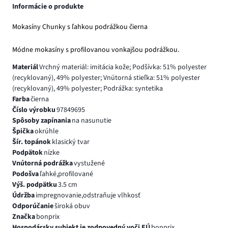
Informácie o produkte
Mokasíny Chunky s ľahkou podrážkou čierna
Módne mokasíny s profilovanou vonkajšou podrážkou.
Materiál
Vrchný materiál: imitácia kože; Podšívka: 51% polyester
(recyklovaný), 49% polyester; Vnútorná stieľka: 51% polyester
(recyklovaný), 49% polyester; Podrážka: syntetika
Farba
čierna
Číslo výrobku
97849695
Spôsoby zapínania
na nasunutie
Špička
okrúhle
Šír. topánok
klasický tvar
Podpätok
nízke
Vnútorná podrážka
vystužené
Podošva
ľahké,profilované
Výš. podpätku
3.5 cm
Údržba
impregnovanie,odstraňuje vlhkosť
Odporúčanie
široká obuv
Značka
bonprix
Hospodársky subjekt je zodpovedný voči EÚ
bonprix