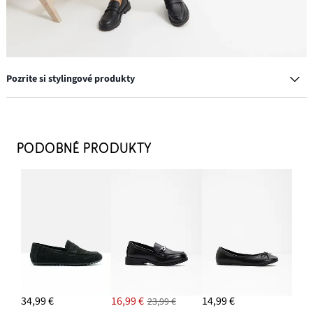
Pozrite si stylingové produkty
Vrúbkovaný športový top z čistej bio bavlny (2 ks v balení)
11,99 €
PODOBNÉ PRODUKTY
-14%
PRIDAŤ DO KOŠÍKA
Mokasíny Chunky s ľahkou podrážkou
26,99 €
PRIDAŤ DO KOŠÍKA
34,99 €
16,99 €
14,99 €
23,99 €