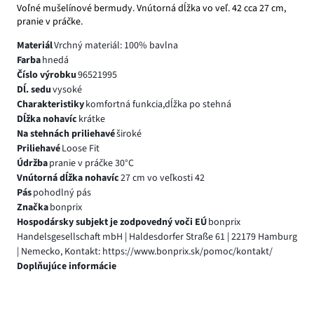
Voľné mušelínové bermudy. Vnútorná dĺžka vo veľ. 42 cca 27 cm,
pranie v práčke.
Materiál
Vrchný materiál: 100% bavlna
Farba
hnedá
Číslo výrobku
96521995
Dĺ. sedu
vysoké
Charakteristiky
komfortná funkcia,dĺžka po stehná
Dĺžka nohavíc
krátke
Na stehnách priliehavé
široké
Priliehavé
Loose Fit
Údržba
pranie v práčke 30°C
Vnútorná dĺžka nohavíc
27 cm vo veľkosti 42
Pás
pohodlný pás
Značka
bonprix
Hospodársky subjekt je zodpovedný voči EÚ
bonprix
Handelsgesellschaft mbH | Haldesdorfer Straße 61 | 22179 Hamburg
| Nemecko, Kontakt: https://www.bonprix.sk/pomoc/kontakt/
Doplňujúce informácie