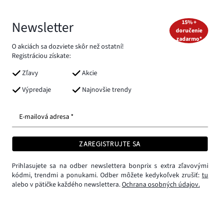
Newsletter
15% +
doručenie
zadarmo*
O akciách sa dozviete skôr než ostatní!
Registráciou získate:
Zľavy
Akcie
Výpredaje
Najnovšie trendy
E-mailová adresa *
ZAREGISTRUJTE SA
Prihlasujete sa na odber newslettera bonprix s extra zľavovými
kódmi, trendmi a ponukami. Odber môžete kedykoľvek zrušiť:
tu
alebo v pätičke každého newslettera.
Ochrana osobných údajov.