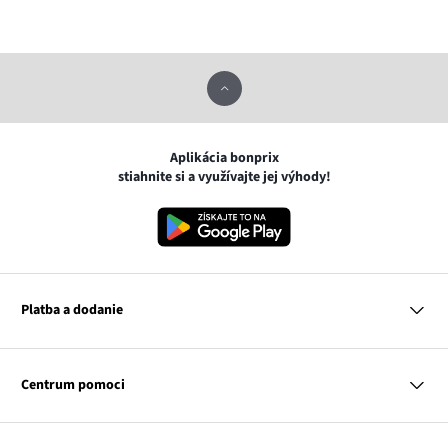
Aplikácia bonprix
stiahnite si a využívajte jej výhody!
Platba a dodanie
MasterCard
VISA
Centrum pomoci
Google pay
Apple pay
Otázky a odpovede