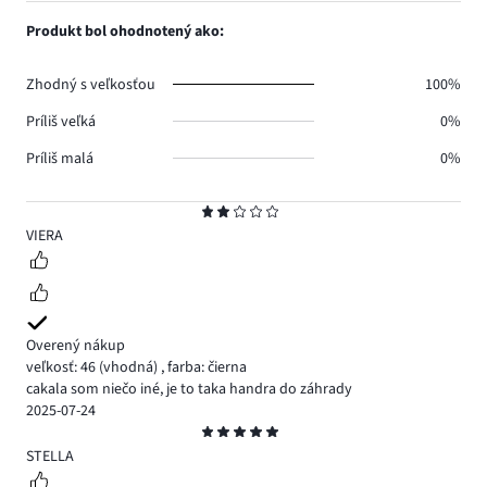
1,
0.
hlasov
počet
Produkt bol ohodnotený ako:
1.
hlasov
0.
Zhodný s veľkosťou
100%
Príliš veľká
0%
Príliš malá
0%
Hodnotenie
2
VIERA
Overený nákup
veľkosť: 46
(vhodná)
,
farba: čierna
cakala som niečo iné, je to taka handra do záhrady
2025-07-24
Hodnotenie
5
STELLA