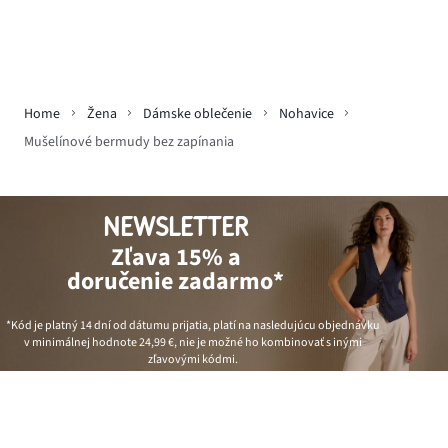
Home
Žena
Dámske oblečenie
Nohavice
Mušelínové bermudy bez zapínania
NEWSLETTER
Zľava 15% a
doručenie zadarmo*
*Kód je platný 14 dní od dátumu prijatia, platí na nasledujúcu objednávku
v minimálnej hodnote
24,99 €
, nie je možné ho kombinovať s inými
zľavovými kódmi.