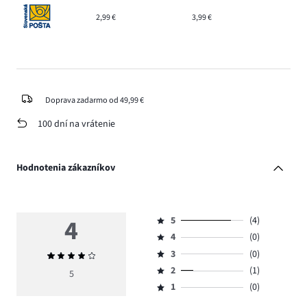
2,99 €
3,99 €
Doprava zadarmo od 49,99 €
100 dní na vrátenie
Hodnotenia zákazníkov
4
5
(4)
Hodnotenie
4
(0)
5,
Hodnotenie
počet
3
(0)
Priemerné
4,
Hodnotenie
hlasov
hodnotenie
počet
2
(1)
3,
5
Hodnotenie
4.
4
hlasov
počet
1
(0)
2,
Hodnotenie
0.
hlasov
počet