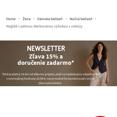
Home
Žena
Dámska bielizeň
Nočná bielizeň
Negližé s peknou dierkovanou výšivkou z viskózy
NEWSLETTER
Zľava 15% a
doručenie zadarmo*
*Kód je platný 14 dní od dátumu prijatia, platí na nasledujúcu objednávku
v minimálnej hodnote
24,99 €
, nie je možné ho kombinovať s inými
zľavovými kódmi.