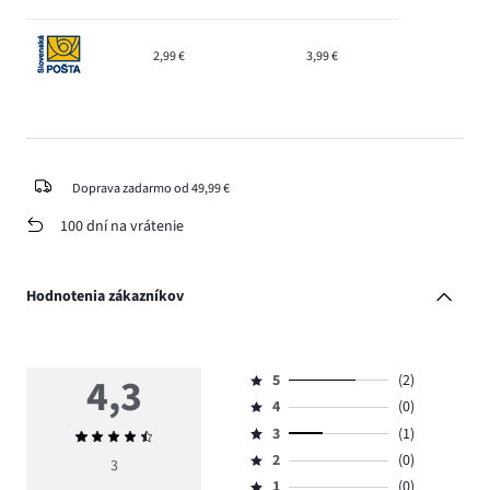
2,99 €
3,99 €
Doprava zadarmo od 49,99 €
100 dní na vrátenie
Hodnotenia zákazníkov
4,3
5
(2)
Hodnotenie
4
(0)
5,
Hodnotenie
počet
3
(1)
Priemerné
4,
Hodnotenie
hlasov
hodnotenie
počet
2
(0)
3,
3
Hodnotenie
2.
4,3
hlasov
počet
1
(0)