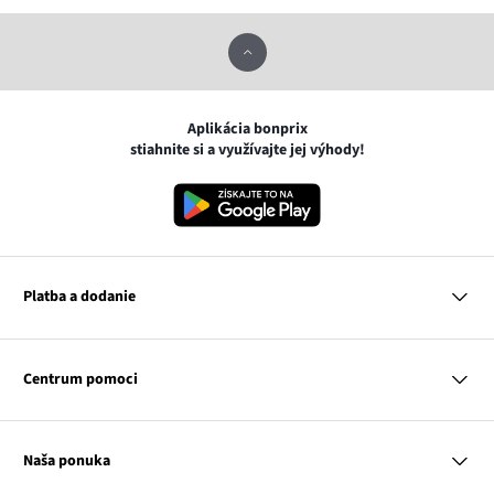
Aplikácia bonprix
stiahnite si a využívajte jej výhody!
Platba a dodanie
MasterCard
VISA
Centrum pomoci
Google pay
Apple pay
Otázky a odpovede
Platba a dodanie
Naša ponuka
Slovenská pošta
Vrátenie a reklamácia