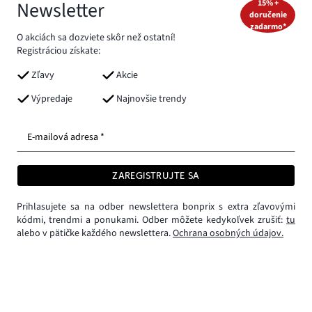
Newsletter
15% +
doručenie
zadarmo*
O akciách sa dozviete skôr než ostatní!
Registráciou získate:
Zľavy
Akcie
Výpredaje
Najnovšie trendy
E-mailová adresa *
ZAREGISTRUJTE SA
Prihlasujete sa na odber newslettera bonprix s extra zľavovými
kódmi, trendmi a ponukami. Odber môžete kedykoľvek zrušiť:
tu
alebo v pätičke každého newslettera.
Ochrana osobných údajov.