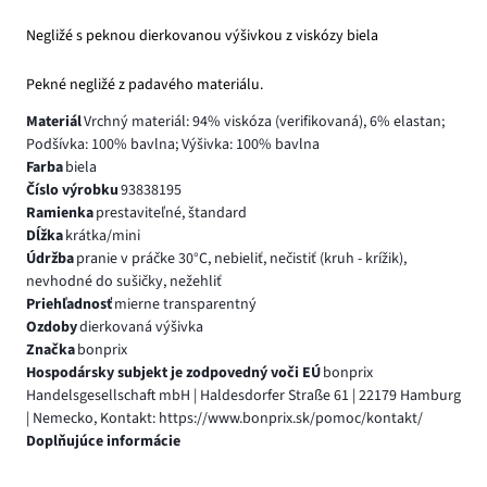
Negližé s peknou dierkovanou výšivkou z viskózy biela
Pekné negližé z padavého materiálu.
Materiál
Vrchný materiál: 94% viskóza (verifikovaná), 6% elastan;
Podšívka: 100% bavlna; Výšivka: 100% bavlna
Farba
biela
Číslo výrobku
93838195
Ramienka
prestaviteľné, štandard
Dĺžka
krátka/mini
Údržba
pranie v práčke 30°C, nebieliť, nečistiť (kruh - krížik),
nevhodné do sušičky, nežehliť
Priehľadnosť
mierne transparentný
Ozdoby
dierkovaná výšivka
Značka
bonprix
Hospodársky subjekt je zodpovedný voči EÚ
bonprix
Handelsgesellschaft mbH | Haldesdorfer Straße 61 | 22179 Hamburg
| Nemecko, Kontakt: https://www.bonprix.sk/pomoc/kontakt/
Doplňujúce informácie