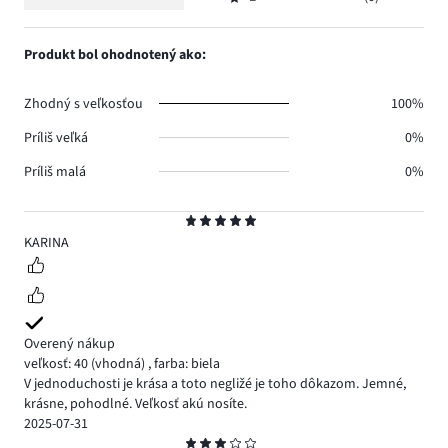
2,
Hodnotenie
0.
hlasov
počet
1,
1.
hlasov
počet
Produkt bol ohodnotený ako:
0.
hlasov
0.
Zhodný s veľkosťou
100%
Príliš veľká
0%
Príliš malá
0%
Hodnotenie
5
KARINA
Overený nákup
veľkosť: 40
(vhodná)
,
farba: biela
V jednoduchosti je krása a toto negližé je toho dôkazom. Jemné,
krásne, pohodlné. Veľkosť akú nosíte.
2025-07-31
Hodnotenie