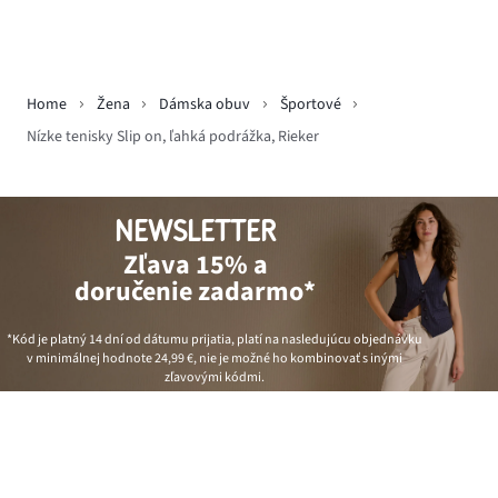
Home
Žena
Dámska obuv
Športové
Nízke tenisky Slip on, ľahká podrážka, Rieker
NEWSLETTER
Zľava 15% a
doručenie zadarmo*
*Kód je platný 14 dní od dátumu prijatia, platí na nasledujúcu objednávku
v minimálnej hodnote
24,99 €
, nie je možné ho kombinovať s inými
zľavovými kódmi.