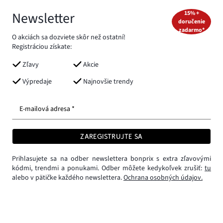
Newsletter
15% +
doručenie
zadarmo*
O akciách sa dozviete skôr než ostatní!
Registráciou získate:
Zľavy
Akcie
Výpredaje
Najnovšie trendy
E-mailová adresa *
ZAREGISTRUJTE SA
Prihlasujete sa na odber newslettera bonprix s extra zľavovými
kódmi, trendmi a ponukami. Odber môžete kedykoľvek zrušiť:
tu
alebo v pätičke každého newslettera.
Ochrana osobných údajov.