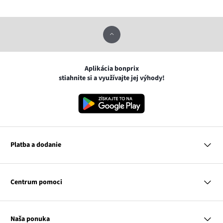
Aplikácia bonprix
stiahnite si a využívajte jej výhody!
Platba a dodanie
MasterCard
VISA
Centrum pomoci
Google pay
Apple pay
Otázky a odpovede
Platba a dodanie
Naša ponuka
Slovenská pošta