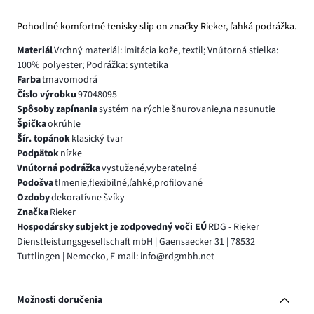
Pohodlné komfortné tenisky slip on značky Rieker, ľahká podrážka.
Materiál
Vrchný materiál: imitácia kože, textil; Vnútorná stieľka:
100% polyester; Podrážka: syntetika
Farba
tmavomodrá
Číslo výrobku
97048095
Spôsoby zapínania
systém na rýchle šnurovanie,na nasunutie
Špička
okrúhle
Šír. topánok
klasický tvar
Podpätok
nízke
Vnútorná podrážka
vystužené,vyberateľné
Podošva
tlmenie,flexibilné,ľahké,profilované
Ozdoby
dekoratívne švíky
Značka
Rieker
Hospodársky subjekt je zodpovedný voči EÚ
RDG - Rieker
Dienstleistungsgesellschaft mbH | Gaensaecker 31 | 78532
Tuttlingen | Nemecko, E-mail: info@rdgmbh.net
Možnosti doručenia