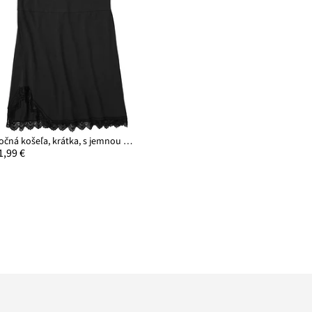
Nočná košeľa, krátka, s jemnou čipkou
1,99 €