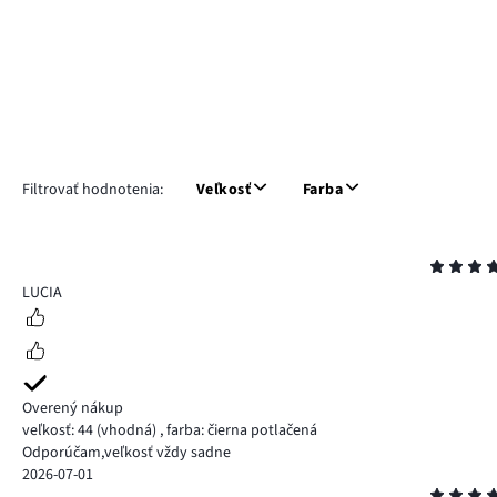
Filtrovať hodnotenia:
Veľkosť
Farba
Hodnotenie
5
LUCIA
Overený nákup
veľkosť: 44
(vhodná)
,
farba: čierna potlačená
Odporúčam,veľkosť vždy sadne
2026-07-01
Hodnotenie