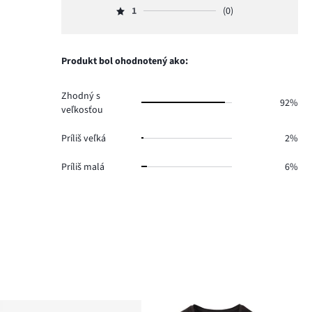
109.
hlasov
počet
1
(0)
2,
Hodnotenie
6.
hlasov
počet
1,
4.
hlasov
počet
0.
hlasov
Produkt bol ohodnotený ako:
0.
Zhodný s
92%
veľkosťou
Príliš veľká
2%
Príliš malá
6%