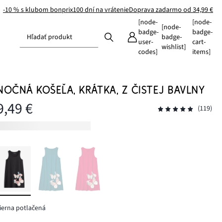
-10 % s klubom bonprix
100 dní na vrátenie
Doprava zadarmo od 34,99 €
[node-
[node-
[node-
badge-
badge-
Hľadať produkt
badge-
user-
cart-
wishlist]
codes]
items]
NOČNÁ KOŠEĽA, KRÁTKA, Z ČISTEJ BAVLNY
9,49 €
(119)
ierna potlačená