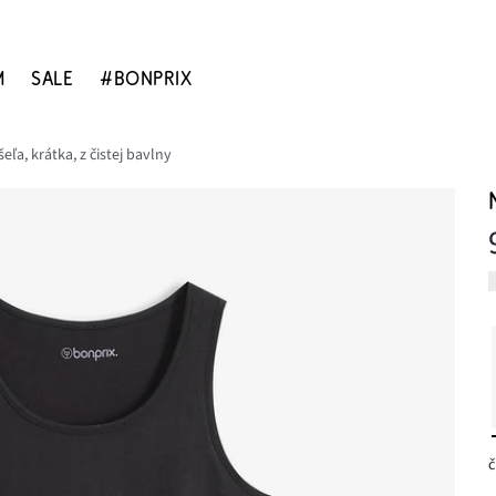
M
SALE
#BONPRIX
ľa, krátka, z čistej bavlny
č