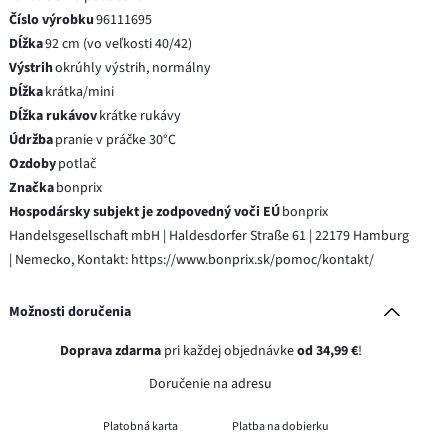
Číslo výrobku
96111695
Dĺžka
92 cm (vo veľkosti 40/42)
Výstrih
okrúhly výstrih, normálny
Dĺžka
krátka/mini
Dĺžka rukávov
krátke rukávy
Údržba
pranie v práčke 30°C
Ozdoby
potlač
Značka
bonprix
Hospodársky subjekt je zodpovedný voči EÚ
bonprix
Handelsgesellschaft mbH | Haldesdorfer Straße 61 | 22179 Hamburg
| Nemecko, Kontakt: https://www.bonprix.sk/pomoc/kontakt/
Možnosti doručenia
Doprava zdarma
pri každej objednávke
od 34,99 €
!
Doručenie na adresu
Platobná karta
Platba na dobierku