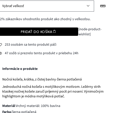
Vybrať veľkosť
2% zákazníkov ohodnotilo produkt ako zhodný s veľkosťou.
[node-product-
PRIDAŤ DO KOŠÍKA
wishlist]
253 osobám sa tento produkt páči
47 osôb si prezrelo tento produkt v priebehu 24h
Informácie o produkte
Nočná košeľa, krátka, z čistej bavlny čierna potlačená
Jednoduchá nočná košeľa s motýlikovým motívom. Ležérny strih
klasikej nočnej košele zaručí príjemný pocit pri nosení. Výnimočným
highlightom je módna motýliková potlač.
Materiál
Vrchný materiál: 100% bavlna
Farba
čierna potlačená