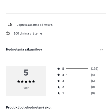
Doprava zadarmo od 49,99 €
100 dní na vrátenie
Hodnotenia zákazníkov
5
5
(192)
Hodnotenie
4
(4)
5,
Hodnotenie
počet
3
(6)
Priemerné
4,
Hodnotenie
hlasov
hodnotenie
počet
2
(0)
3,
202
Hodnotenie
192.
5
hlasov
počet
1
(0)
2,
Hodnotenie
4.
hlasov
počet
1,
6.
hlasov
počet
Produkt bol ohodnotený ako:
0.
hlasov