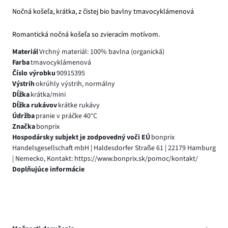
Nočná košeľa, krátka, z čistej bio bavlny tmavocyklámenová
Romantická nočná košeľa so zvieracím motívom.
Materiál
Vrchný materiál: 100% bavlna (organická)
Farba
tmavocyklámenová
Číslo výrobku
90915395
Výstrih
okrúhly výstrih, normálny
Dĺžka
krátka/mini
Dĺžka rukávov
krátke rukávy
Údržba
pranie v práčke 40°C
Značka
bonprix
Hospodársky subjekt je zodpovedný voči EÚ
bonprix
Handelsgesellschaft mbH | Haldesdorfer Straße 61 | 22179 Hamburg
| Nemecko, Kontakt: https://www.bonprix.sk/pomoc/kontakt/
Doplňujúce informácie