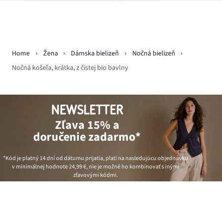
Home
Žena
Dámska bielizeň
Nočná bielizeň
Nočná košeľa, krátka, z čistej bio bavlny
NEWSLETTER
Zľava 15% a
doručenie zadarmo*
*Kód je platný 14 dní od dátumu prijatia, platí na nasledujúcu objednávku
v minimálnej hodnote
24,99 €
, nie je možné ho kombinovať s inými
zľavovými kódmi.