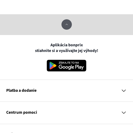
Aplikácia bonprix
stiahnite si a využívajte jej výhody!
Platba a dodanie
MasterCard
VISA
Centrum pomoci
Google pay
Apple pay
Otázky a odpovede
Platba a dodanie