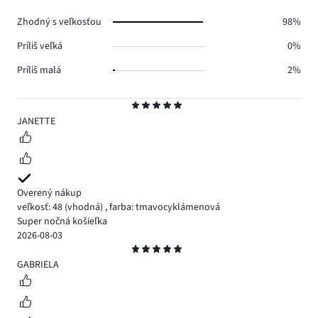
0.
Zhodný s veľkosťou
98%
Príliš veľká
0%
Príliš malá
2%
Hodnotenie
5
JANETTE
Overený nákup
veľkosť: 48
(vhodná)
,
farba: tmavocyklámenová
Super nočná košieľka
2026-08-03
Hodnotenie
5
GABRIELA