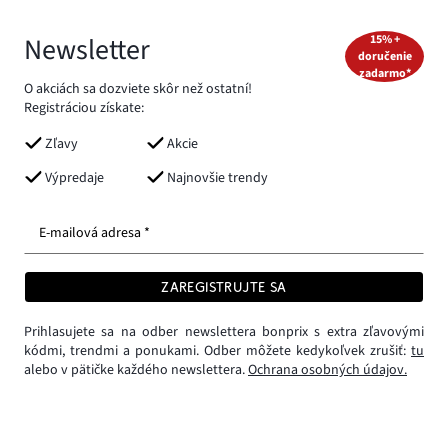
Newsletter
15% +
doručenie
zadarmo*
O akciách sa dozviete skôr než ostatní!
Registráciou získate:
Zľavy
Akcie
Výpredaje
Najnovšie trendy
E-mailová adresa *
ZAREGISTRUJTE SA
Prihlasujete sa na odber newslettera bonprix s extra zľavovými
kódmi, trendmi a ponukami. Odber môžete kedykoľvek zrušiť:
tu
alebo v pätičke každého newslettera.
Ochrana osobných údajov.