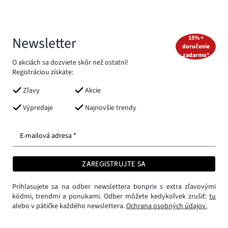
Newsletter
15% +
doručenie
zadarmo*
O akciách sa dozviete skôr než ostatní!
Registráciou získate:
Zľavy
Akcie
Výpredaje
Najnovšie trendy
E-mailová adresa *
ZAREGISTRUJTE SA
Prihlasujete sa na odber newslettera bonprix s extra zľavovými
kódmi, trendmi a ponukami. Odber môžete kedykoľvek zrušiť:
tu
alebo v pätičke každého newslettera.
Ochrana osobných údajov.