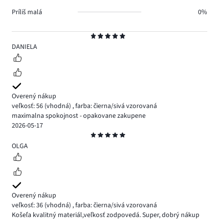
Príliš malá
0%
Hodnotenie
5
DANIELA
Overený nákup
veľkosť: 56
(vhodná)
,
farba: čierna/sivá vzorovaná
maximalna spokojnost - opakovane zakupene
2026-05-17
Hodnotenie
5
OLGA
Overený nákup
veľkosť: 36
(vhodná)
,
farba: čierna/sivá vzorovaná
Košeľa kvalitný materiál,veľkosť zodpovedá. Super, dobrý nákup