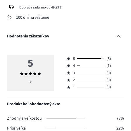
Doprava zadarmo od 49,99 €
100 dní na vrátenie
Hodnotenia zákazníkov
5
5
(8)
Hodnotenie
4
(1)
5,
Hodnotenie
počet
3
(0)
Priemerné
4,
Hodnotenie
hlasov
hodnotenie
počet
2
(0)
3,
9
Hodnotenie
8.
5
hlasov
počet
1
(0)
2,
Hodnotenie
1.
hlasov
počet
1,
0.
hlasov
počet
Produkt bol ohodnotený ako:
0.
hlasov
0.
Zhodný s veľkosťou
78%
Príliš veľká
22%