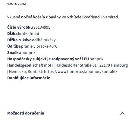
vzorovaná
Vkusná nočná košeľa z bavlny vo vzhľade Boyfriend Oversized.
Číslo výrobku
95134995
Dĺžka
krátka/mini
Dĺžka rukávov
dlhé rukávy
Údržba
pranie v práčke 40°C
Značka
bonprix
Hospodársky subjekt je zodpovedný voči EÚ
bonprix
Handelsgesellschaft mbH | Haldesdorfer Straße 61 | 22179 Hamburg
| Nemecko, Kontakt: https://www.bonprix.sk/pomoc/kontakt/
Doplňujúce informácie
Možnosti doručenia