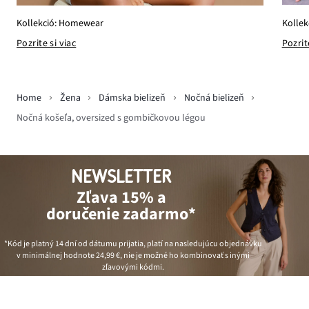
Kollek
Kollekció: Homewear
Pozrit
Pozrite si viac
Home
Žena
Dámska bielizeň
Nočná bielizeň
Nočná košeľa, oversized s gombičkovou légou
NEWSLETTER
Zľava 15% a
doručenie zadarmo*
*Kód je platný 14 dní od dátumu prijatia, platí na nasledujúcu objednávku
v minimálnej hodnote
24,99 €
, nie je možné ho kombinovať s inými
zľavovými kódmi.