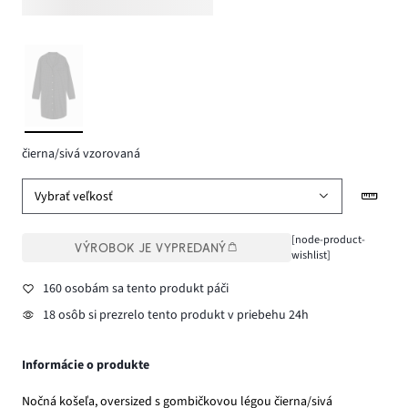
čierna/sivá vzorovaná
Vybrať veľkosť
[node-product-
VÝROBOK JE VYPREDANÝ
wishlist]
160 osobám sa tento produkt páči
18 osôb si prezrelo tento produkt v priebehu 24h
Informácie o produkte
Nočná košeľa, oversized s gombičkovou légou čierna/sivá