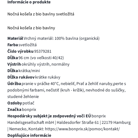
Informácie o produkte
Nočná košeľa z bio bavlny svetložltá
Nočná košeľa z bio bavlny
Materiál
Vrchný materiál: 100% bavlna (organická)
Farba
svetložltá
Číslo výrobku
95379281
Dĺžka
96 cm (vo veľkosti 40/42)
Výstrih
okrúhly výstrih, normálny
Dĺžka
krátka/mini
Dĺžka rukávov
krátke rukávy
Údržba
pranie v práčke 40°C, nebieliť, Prať a žehliť naruby,perte s
podobnými farbami, nečistiť (kruh - krížik), nevhodné do sušičky,
studené žehlenie
Ozdoby
potlač
Značka
bonprix
Hospodársky subjekt je zodpovedný voči EÚ
bonprix
Handelsgesellschaft mbH | Haldesdorfer Straße 61 | 22179 Hamburg
| Nemecko, Kontakt: https://www.bonprix.sk/pomoc/kontakt/
Doplňujúce informácie