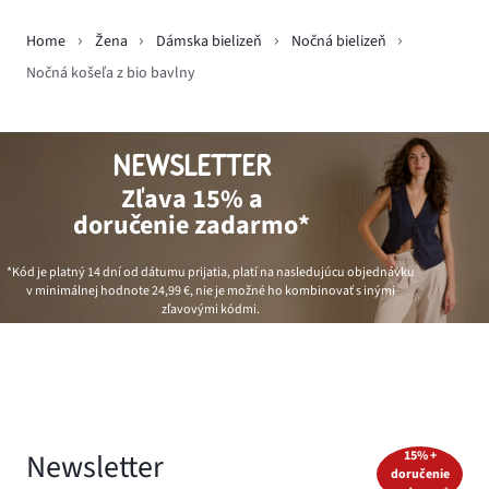
Home
Žena
Dámska bielizeň
Nočná bielizeň
Nočná košeľa z bio bavlny
NEWSLETTER
Zľava 15% a
doručenie zadarmo*
*Kód je platný 14 dní od dátumu prijatia, platí na nasledujúcu objednávku
v minimálnej hodnote
24,99 €
, nie je možné ho kombinovať s inými
zľavovými kódmi.
Newsletter
15% +
doručenie