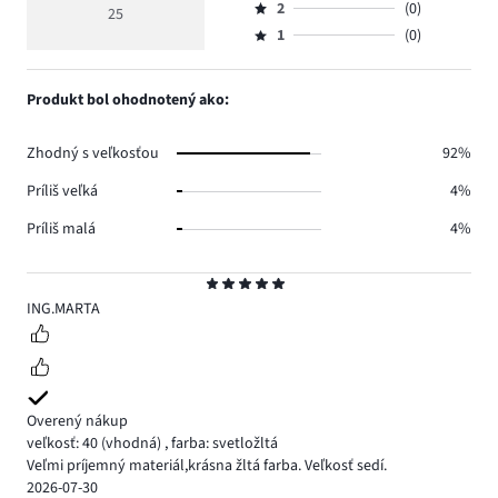
hlasov
hodnotenie
počet
2
(0)
3,
25
Hodnotenie
21.
5
hlasov
počet
1
(0)
2,
Hodnotenie
3.
hlasov
počet
1,
1.
hlasov
počet
Produkt bol ohodnotený ako:
0.
hlasov
0.
Zhodný s veľkosťou
92%
Príliš veľká
4%
Príliš malá
4%
Hodnotenie
5
ING.MARTA
Overený nákup
veľkosť: 40
(vhodná)
,
farba: svetložltá
Veľmi príjemný materiál,krásna žltá farba. Veľkosť sedí.
2026-07-30