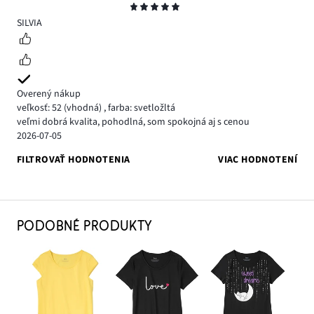
Hodnotenie
5
SILVIA
Overený nákup
veľkosť: 52
(vhodná)
,
farba: svetložltá
veľmi dobrá kvalita, pohodlná, som spokojná aj s cenou
2026-07-05
FILTROVAŤ HODNOTENIA
VIAC HODNOTENÍ
PODOBNÉ PRODUKTY