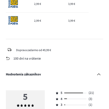
2,99 €
3,99 €
2,99 €
3,99 €
Doprava zadarmo od 49,99 €
100 dní na vrátenie
Hodnotenia zákazníkov
5
5
(21)
Hodnotenie
4
(3)
5,
Hodnotenie
počet
3
(1)
Priemerné
4,
Hodnotenie