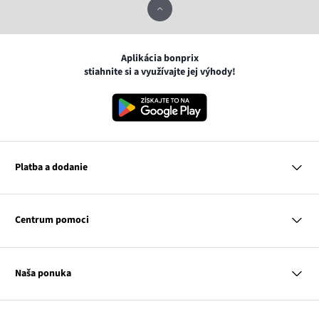
Aplikácia bonprix
stiahnite si a využívajte jej výhody!
Platba a dodanie
MasterCard
VISA
Centrum pomoci
Google pay
Apple pay
Otázky a odpovede
Platba a dodanie
Naša ponuka
Slovenská pošta
Vrátenie a reklamácia
Tabuľka veľkostí
Platba na dobierku
Žena
Klub bonprix