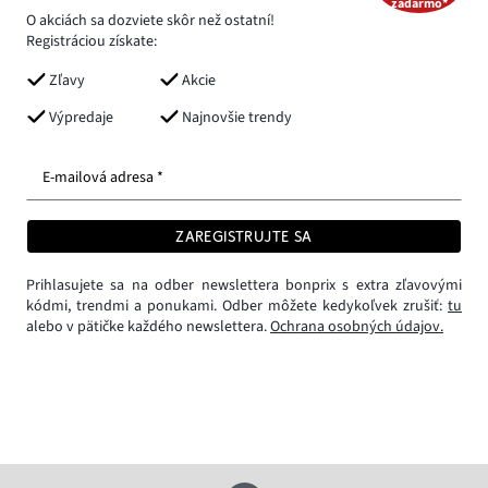
zadarmo*
O akciách sa dozviete skôr než ostatní!
Registráciou získate:
Zľavy
Akcie
Výpredaje
Najnovšie trendy
E-mailová adresa *
ZAREGISTRUJTE SA
Prihlasujete sa na odber newslettera bonprix s extra zľavovými
kódmi, trendmi a ponukami. Odber môžete kedykoľvek zrušiť:
tu
alebo v pätičke každého newslettera.
Ochrana osobných údajov.