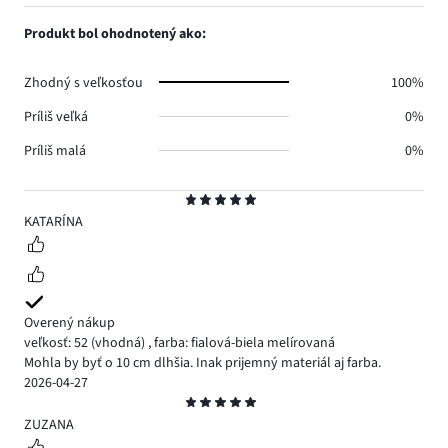
počet
1,
0.
hlasov
počet
Produkt bol ohodnotený ako:
0.
hlasov
0.
Zhodný s veľkosťou
100%
Príliš veľká
0%
Príliš malá
0%
Hodnotenie
5
KATARÍNA
Overený nákup
veľkosť: 52
(vhodná)
,
farba: fialová-biela melírovaná
Mohla by byť o 10 cm dlhšia. Inak prijemný materiál aj farba.
2026-04-27
Hodnotenie
5
ZUZANA