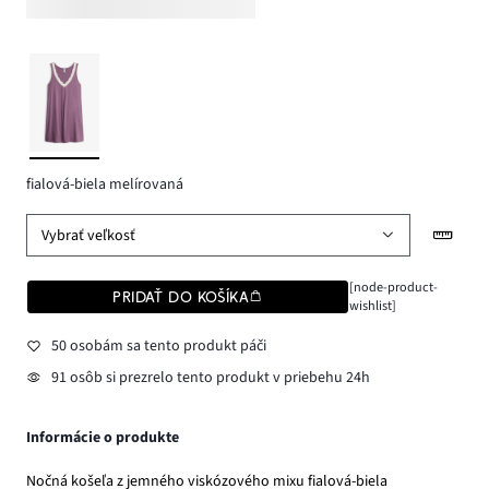
fialová-biela melírovaná
Vybrať veľkosť
[node-product-
PRIDAŤ DO KOŠÍKA
wishlist]
50 osobám sa tento produkt páči
91 osôb si prezrelo tento produkt v priebehu 24h
Informácie o produkte
Nočná košeľa z jemného viskózového mixu fialová-biela