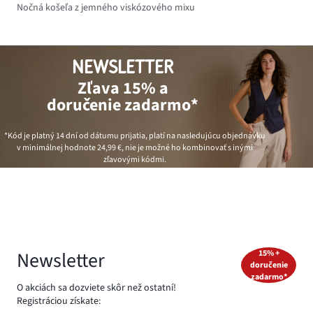
Nočná košeľa z jemného viskózového mixu
NEWSLETTER
Zľava 15% a
doručenie zadarmo*
*Kód je platný 14 dní od dátumu prijatia, platí na nasledujúcu objednávku
v minimálnej hodnote
24,99 €
, nie je možné ho kombinovať s inými
zľavovými kódmi.
Newsletter
15% +
doručenie
zadarmo*
O akciách sa dozviete skôr než ostatní!
Registráciou získate: