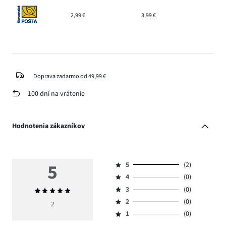
2,99 €
3,99 €
Doprava zadarmo od 49,99 €
100 dní na vrátenie
Hodnotenia zákazníkov
5
5
(2)
Hodnotenie
4
(0)
5,
Hodnotenie
počet
3
(0)
Priemerné
4,
Hodnotenie
hlasov
hodnotenie
počet
2
(0)
3,
2
Hodnotenie
2.
5
hlasov
počet
1
(0)
2,
Hodnotenie
0.
hlasov