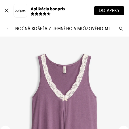
Aplikácia bonprix
DO APPKY
NOČNÁ KOŠEĽA Z JEMNÉHO VISKÓZOVÉHO MIXU
Hľ
pr