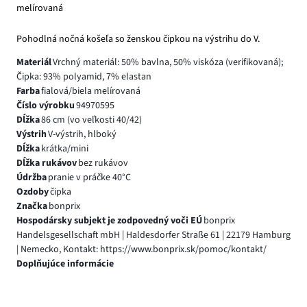
melírovaná
Pohodlná nočná košeľa so ženskou čipkou na výstrihu do V.
Materiál
Vrchný materiál: 50% bavlna, 50% viskóza (verifikovaná);
Čipka: 93% polyamid, 7% elastan
Farba
fialová/biela melírovaná
Číslo výrobku
94970595
Dĺžka
86 cm (vo veľkosti 40/42)
Výstrih
V-výstrih, hlboký
Dĺžka
krátka/mini
Dĺžka rukávov
bez rukávov
Údržba
pranie v práčke 40°C
Ozdoby
čipka
Značka
bonprix
Hospodársky subjekt je zodpovedný voči EÚ
bonprix
Handelsgesellschaft mbH | Haldesdorfer Straße 61 | 22179 Hamburg
| Nemecko, Kontakt: https://www.bonprix.sk/pomoc/kontakt/
Doplňujúce informácie