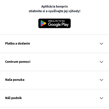
Aplikácia bonprix
stiahnite si a využívajte jej výhody!
Platba a dodanie
MasterCard
VISA
Centrum pomoci
Google pay
Apple pay
Otázky a odpovede
Platba a dodanie
Naša ponuka
Slovenská pošta
Vrátenie a reklamácia
Tabuľka veľkostí
Platba na dobierku
Žena
Klub bonprix
Muž
Katalóg
Náš podnik
Dieťa
Influencers
Dom
Kontakt