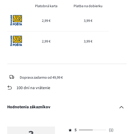
Platobná karta
Platba na dobierku
2,99 €
3,99 €
2,99 €
3,99 €
Doprava zadarmo od 49,99 €
100 dní na vrátenie
Hodnotenia zákazníkov
5
(1)
Hodnotenie