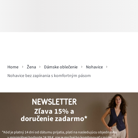
Home
Žena
Dámske oblečenie
Nohavice
Nohavice bez zapínania s komfortným pásom
NEWSLETTER
Zľava 15% a
doručenie zadarmo*
*Kód je platný 14 dní od dátumu prijatia, platí na nasledujúcu objednávku
v minimálnej hodnote
24,99 €
, nie je možné ho kombinovať s inými