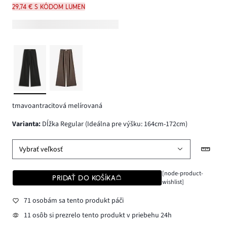
29,74 € s kódom LUMEN
tmavoantracitová melírovaná
varianta
:
Dĺžka Regular (Ideálna pre výšku: 164cm-172cm)
Vybrať veľkosť
[node-product-
PRIDAŤ DO KOŠÍKA
wishlist]
71 osobám sa tento produkt páči
11 osôb si prezrelo tento produkt v priebehu 24h