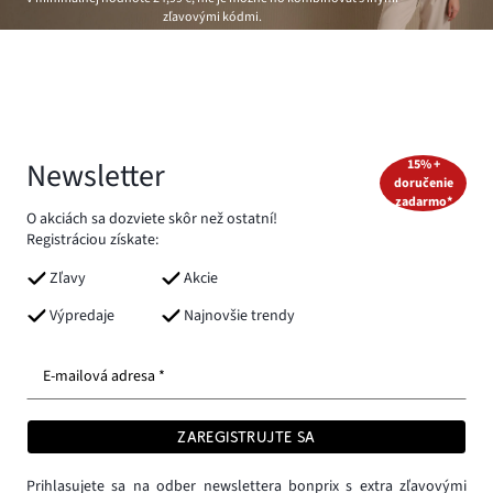
zľavovými kódmi.
Newsletter
15% +
doručenie
zadarmo*
O akciách sa dozviete skôr než ostatní!
Registráciou získate:
Zľavy
Akcie
Výpredaje
Najnovšie trendy
E-mailová adresa *
ZAREGISTRUJTE SA
Prihlasujete sa na odber newslettera bonprix s extra zľavovými