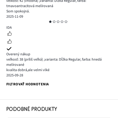
veľkosť: 42
(vhodná)
,
varianta: Dĺžka Regular,
farba:
tmavoantracitová melírovaná
Som spokojná.
2025-11-09
Hodnotenie
1
IDA
Overený nákup
veľkosť: 38
(príliš veľká)
,
varianta: Dĺžka Regular,
farba: hnedá
melírované
kvalita dobrá,ale velmi vlké
2025-09-28
FILTROVAŤ HODNOTENIA
PODOBNÉ PRODUKTY