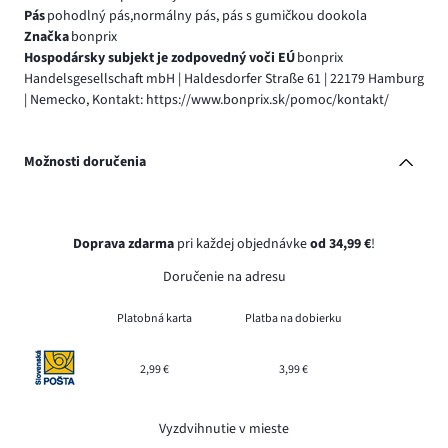
Pás
pohodlný pás,normálny pás, pás s gumičkou dookola
Značka
bonprix
Hospodársky subjekt je zodpovedný voči EÚ
bonprix
Handelsgesellschaft mbH | Haldesdorfer Straße 61 | 22179 Hamburg
| Nemecko, Kontakt: https://www.bonprix.sk/pomoc/kontakt/
Možnosti doručenia
Doprava zdarma
pri každej objednávke
od 34,99 €
!
Doručenie na adresu
Platobná karta
Platba na dobierku
2,99 €
3,99 €
Vyzdvihnutie v mieste