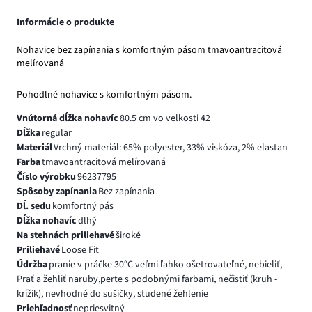
Informácie o produkte
Nohavice bez zapínania s komfortným pásom tmavoantracitová
melírovaná
Pohodlné nohavice s komfortným pásom.
Vnútorná dĺžka nohavíc
80.5 cm vo veľkosti 42
Dĺžka
regular
Materiál
Vrchný materiál: 65% polyester, 33% viskóza, 2% elastan
Farba
tmavoantracitová melírovaná
Číslo výrobku
96237795
Spôsoby zapínania
Bez zapínania
Dĺ. sedu
komfortný pás
Dĺžka nohavíc
dlhý
Na stehnách priliehavé
široké
Priliehavé
Loose Fit
Údržba
pranie v práčke 30°C veľmi ľahko ošetrovateľné, nebieliť,
Prať a žehliť naruby,perte s podobnými farbami, nečistiť (kruh -
krížik), nevhodné do sušičky, studené žehlenie
Priehľadnosť
nepriesvitný