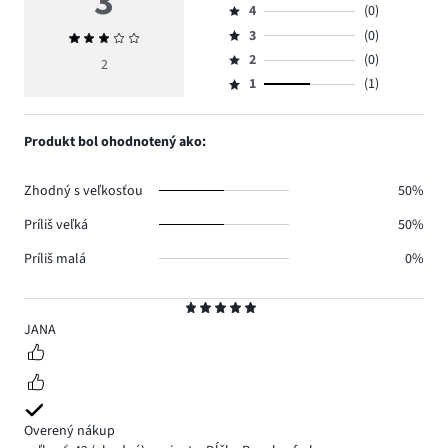
3
4
(0)
5,
Hodnotenie
počet
3
(0)
Priemerné
4,
Hodnotenie
hlasov
hodnotenie
počet
2
(0)
3,
2
Hodnotenie
1.
3
hlasov
počet
1
(1)
2,
Hodnotenie
0.
hlasov
počet
1,
0.
hlasov
počet
Produkt bol ohodnotený ako:
0.
hlasov
1.
Zhodný s veľkosťou
50%
Príliš veľká
50%
Príliš malá
0%
Hodnotenie
5
JANA
Overený nákup