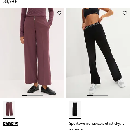
33,99 €
Športové nohavice s elastickým pásom
novinka