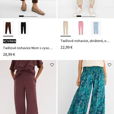
Twillové nohavice, skrátené, obnosený vzhľad
novinka
22,99 €
Twillové nohavice Mom s vysokým pásom
28,99 €