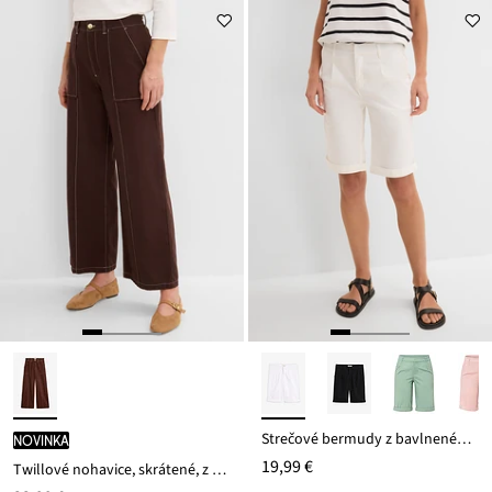
Strečové bermudy z bavlneného mixu
novinka
19,99 €
Twillové nohavice, skrátené, z čistej bavlny