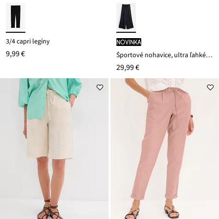
3/4 capri legíny
novinka
9,99 €
Športové nohavice, ultra ľahké, ozdobné záhyby, rýchloschnúce
29,99 €