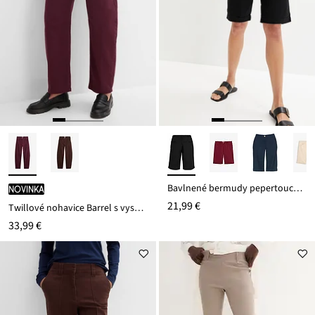
Bavlnené bermudy pepertouch z bavlneného mixu
novinka
21,99 €
Twillové nohavice Barrel s vysokým pásom
33,99 €