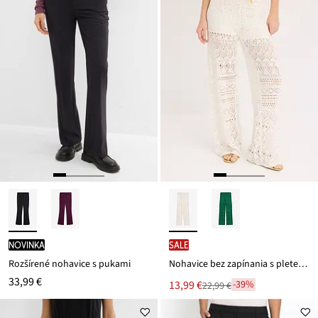
novinka
SALE
Rozšírené nohavice s pukami
Nohavice bez zapínania s pleteným dierkovaným vzorom
33,99 €
Nová
13,99 €
-39%
22,99 €
Zľava
cena
z
je
ceny