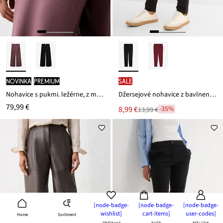
novinka
PREMIUM
SALE
Nohavice s pukmi. ležérne, z mäkkého vlneného podielu
Džersejové nohavice z bavlneného mixu
79,99 €
Nová
8,99 €
-35%
13,99 €
Zľava
cena
z
je
ceny
13,99 €
[node-badge-
[node-badge-
[node-badge-
wishlist]
cart-items]
user-codes]
Sortiment
Home