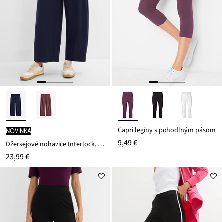
Capri legíny s pohodlným pásom
novinka
9,49 €
Džersejové nohavice Interlock, bavlna
23,99 €