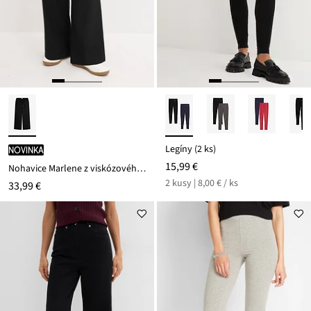
Legíny (2 ks)
novinka
15,99 €
Nohavice Marlene z viskózového mixu
2 kusy | 8,00 € / ks
33,99 €