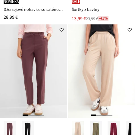
novinka
SALE
Džersejové nohavice so saténovou stuhou
Šortky z bavlny
28,99 €
Nová
13,99 €
-41%
23,99 €
Zľava
cena
z
je
ceny
23,99 €