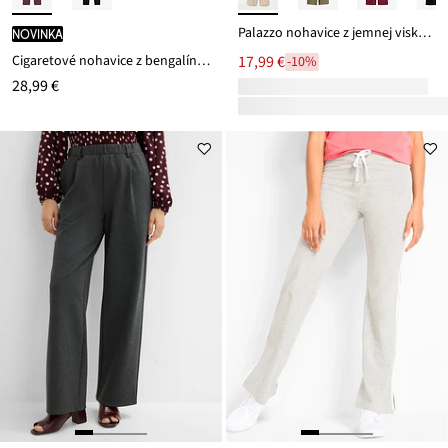
Palazzo nohavice z jemnej viskózy
novinka
Cigaretové nohavice z bengalínu, kašírujú brucho
17,99 €
-10%
28,99 €