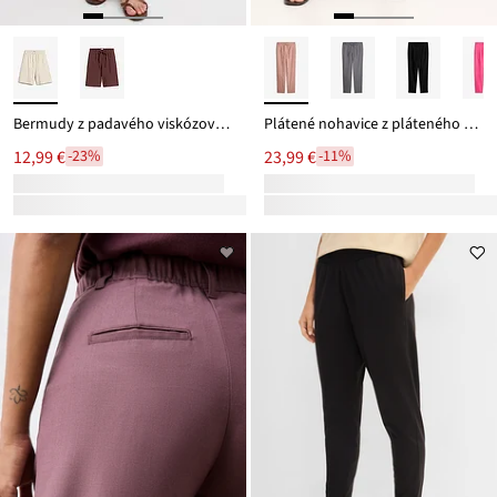
Bermudy z padavého viskózového mixu
Plátené nohavice z pláteného mixu
12,99 €
23,99 €
-23%
-11%