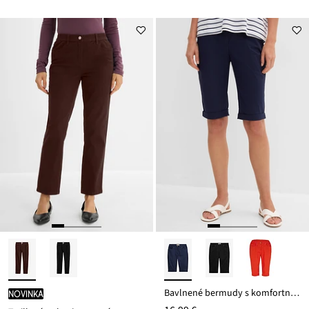
Bavlnené bermudy s komfortným pásom z bavlneného mixu
novinka