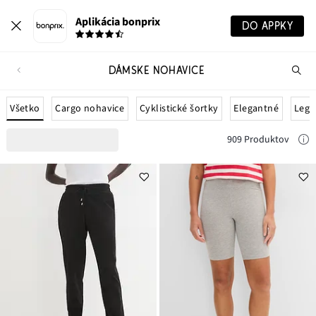
Aplikácia bonprix
DO APPKY
DÁMSKE NOHAVICE
Hľ
pr
Všetko
Cargo nohavice
Cyklistické šortky
Elegantné
Legí
909 Produktov