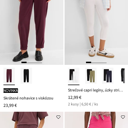
Strečové capri legíny, úzky strih (2 ks)
novinka
12,99 €
Skrátené nohavice s viskózou
2 kusy | 6,50 € / ks
23,99 €