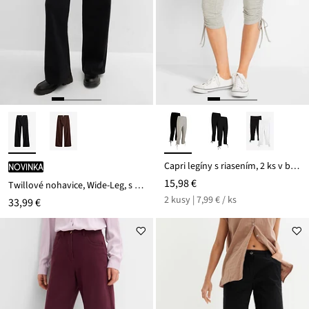
Capri legíny s riasením, 2 ks v balení
novinka
15,98 €
Twillové nohavice, Wide-Leg, s vysokým pásom
2 kusy | 7,99 € / ks
33,99 €