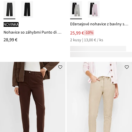
Džersejové nohavice z bavlny so strečom (2 ks)
novinka
Nohavice so záhybmi Punto di Roma
25,99 €
-10%
28,99 €
2 kusy | 13,00 € / ks