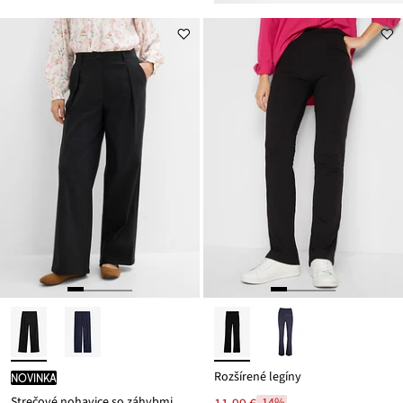
Rozšírené legíny
novinka
Strečové nohavice so záhybmi, z bengalínu