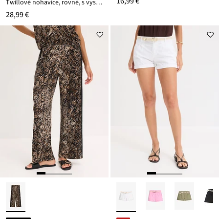
16,99 €
Twillové nohavice, rovné, s vysokým pásom
28,99 €