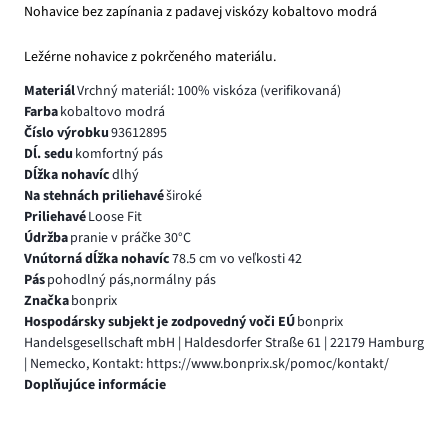
Nohavice bez zapínania z padavej viskózy kobaltovo modrá
Ležérne nohavice z pokrčeného materiálu.
Materiál
Vrchný materiál: 100% viskóza (verifikovaná)
Farba
kobaltovo modrá
Číslo výrobku
93612895
Dĺ. sedu
komfortný pás
Dĺžka nohavíc
dlhý
Na stehnách priliehavé
široké
Priliehavé
Loose Fit
Údržba
pranie v práčke 30°C
Vnútorná dĺžka nohavíc
78.5 cm vo veľkosti 42
Pás
pohodlný pás,normálny pás
Značka
bonprix
Hospodársky subjekt je zodpovedný voči EÚ
bonprix
Handelsgesellschaft mbH | Haldesdorfer Straße 61 | 22179 Hamburg
| Nemecko, Kontakt: https://www.bonprix.sk/pomoc/kontakt/
Doplňujúce informácie