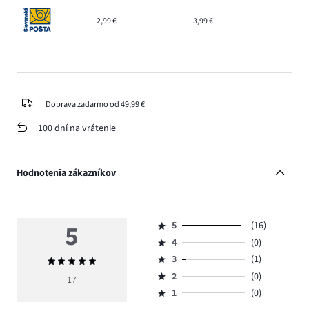
2,99 €
3,99 €
Doprava zadarmo od 49,99 €
100 dní na vrátenie
Hodnotenia zákazníkov
5
5
(16)
Hodnotenie
4
(0)
5,
Hodnotenie
počet
3
(1)
Priemerné
4,
Hodnotenie
hlasov
hodnotenie
počet
2
(0)
3,
17
Hodnotenie
16.
5
hlasov
počet
1
(0)
2,
Hodnotenie
0.
hlasov