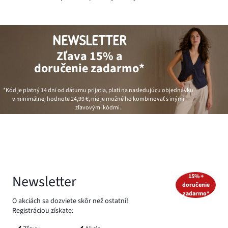
NEWSLETTER
Zľava 15% a
doručenie zadarmo*
*Kód je platný 14 dní od dátumu prijatia, platí na nasledujúcu objednávku
v minimálnej hodnote
24,99 €
, nie je možné ho kombinovať s inými
zľavovými kódmi.
Newsletter
15% +
doručenie
zadarmo*
O akciách sa dozviete skôr než ostatní!
Registráciou získate: