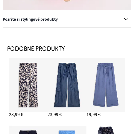
Pozrite si stylingové produkty
Slamená taška
22,99 €
PODOBNÉ PRODUKTY
PRIDAŤ DO KOŠÍKA
Napichovacie náušnice v slamenom vzhľade
11,99 €
PRIDAŤ DO KOŠÍKA
Sandále
21,99 €
23,99 €
23,99 €
19,99 €
PRIDAŤ DO KOŠÍKA
Tričko zo štruktúrovaného krepu