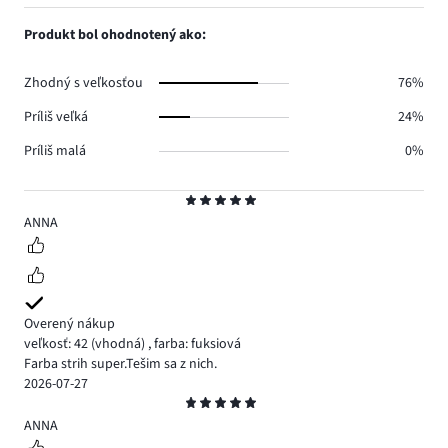
počet
1,
1.
hlasov
počet
Produkt bol ohodnotený ako:
0.
hlasov
0.
Zhodný s veľkosťou
76%
Príliš veľká
24%
Príliš malá
0%
Hodnotenie
5
ANNA
Overený nákup
veľkosť: 42
(vhodná)
,
farba: fuksiová
Farba strih super.Tešim sa z nich.
2026-07-27
Hodnotenie
5
ANNA