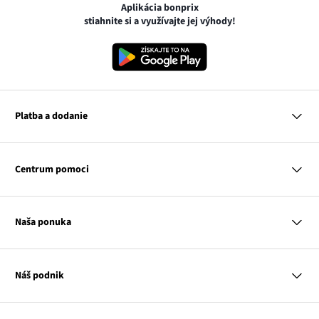
Aplikácia bonprix
stiahnite si a využívajte jej výhody!
Platba a dodanie
MasterCard
VISA
Centrum pomoci
Google pay
Apple pay
Otázky a odpovede
Platba a dodanie
Naša ponuka
Slovenská pošta
Vrátenie a reklamácia
Tabuľka veľkostí
Platba na dobierku
Žena
Klub bonprix
Muž
Katalóg
Náš podnik
Dieťa
Influencers
Dom
Kontakt
Odkaz
O nás
Inšpirácie