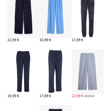
Nová
8,99 €
-35%
13,99 €
Zľava
cena
z
je
PRIDAŤ DO KOŠÍKA
ceny
13,99 €
22,99 €
16,99 €
17,99 €
19,99 €
17,99 €
22,99 €
29,99 €