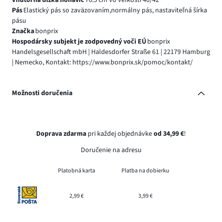
Pás
Elastický pás so zaväzovaním,normálny pás, nastaviteľná šírka
pásu
Značka
bonprix
Hospodársky subjekt je zodpovedný voči EÚ
bonprix
Handelsgesellschaft mbH | Haldesdorfer Straße 61 | 22179 Hamburg
| Nemecko, Kontakt: https://www.bonprix.sk/pomoc/kontakt/
Možnosti doručenia
Doprava zdarma
pri každej objednávke
od 34,99 €
!
Doručenie na adresu
Platobná karta
Platba na dobierku
2,99 €
3,99 €