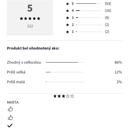
5
5
(93)
Hodnotenie
4
(16)
5,
Hodnotenie
počet
3
(9)
Priemerné
4,
Hodnotenie
hlasov
hodnotenie
počet
2
(2)
3,
122
Hodnotenie
93.
5
hlasov
počet
1
(2)
2,
Hodnotenie
16.
hlasov
počet
1,
9.
hlasov
počet
Produkt bol ohodnotený ako:
2.
hlasov
2.
Zhodný s veľkosťou
86%
Príliš veľká
12%
Príliš malá
2%
Hodnotenie
3
MARTA