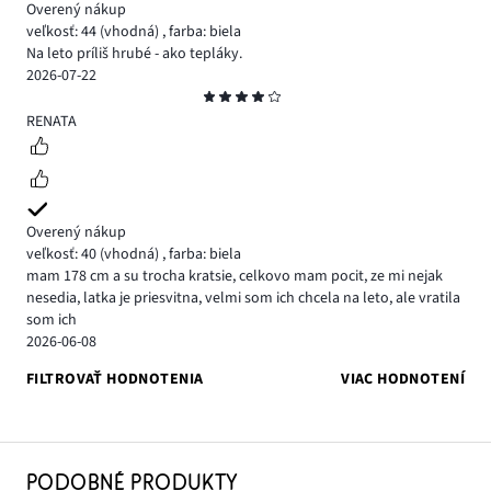
Overený nákup
veľkosť: 44
(vhodná)
,
farba: biela
Na leto príliš hrubé - ako tepláky.
2026-07-22
Hodnotenie
4
RENATA
Overený nákup
veľkosť: 40
(vhodná)
,
farba: biela
mam 178 cm a su trocha kratsie, celkovo mam pocit, ze mi nejak
nesedia, latka je priesvitna, velmi som ich chcela na leto, ale vratila
som ich
2026-06-08
FILTROVAŤ HODNOTENIA
VIAC HODNOTENÍ
PODOBNÉ PRODUKTY