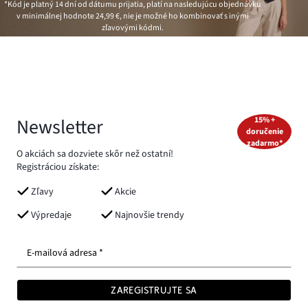
*Kód je platný 14 dní od dátumu prijatia, platí na nasledujúcu objednávku
v minimálnej hodnote
24,99 €
, nie je možné ho kombinovať s inými
zľavovými kódmi.
Newsletter
15% +
doručenie
zadarmo*
O akciách sa dozviete skôr než ostatní!
Registráciou získate:
Zľavy
Akcie
Výpredaje
Najnovšie trendy
E-mailová adresa *
ZAREGISTRUJTE SA