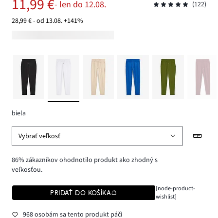
11,99 €
- len do 12.08.
(122)
28,99 € - od 13.08. +141%
biela
Vybrať veľkosť
86% zákazníkov ohodnotilo produkt ako zhodný s
veľkosťou.
[node-product-
PRIDAŤ DO KOŠÍKA
wishlist]
968 osobám sa tento produkt páči