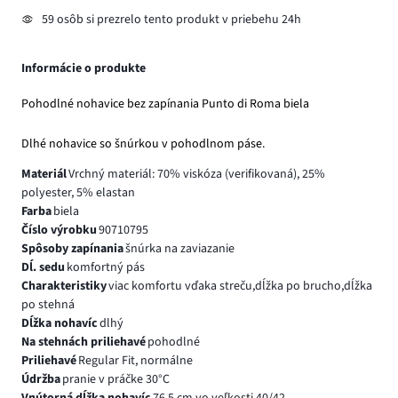
59 osôb si prezrelo tento produkt v priebehu 24h
Informácie o produkte
Pohodlné nohavice bez zapínania Punto di Roma biela
Dlhé nohavice so šnúrkou v pohodlnom páse.
Materiál
Vrchný materiál: 70% viskóza (verifikovaná), 25%
polyester, 5% elastan
Farba
biela
Číslo výrobku
90710795
Spôsoby zapínania
šnúrka na zaviazanie
Dĺ. sedu
komfortný pás
Charakteristiky
viac komfortu vďaka streču,dĺžka po brucho,dĺžka
po stehná
Dĺžka nohavíc
dlhý
Na stehnách priliehavé
pohodlné
Priliehavé
Regular Fit, normálne
Údržba
pranie v práčke 30°C
Vnútorná dĺžka nohavíc
76.5 cm vo veľkosti 40/42