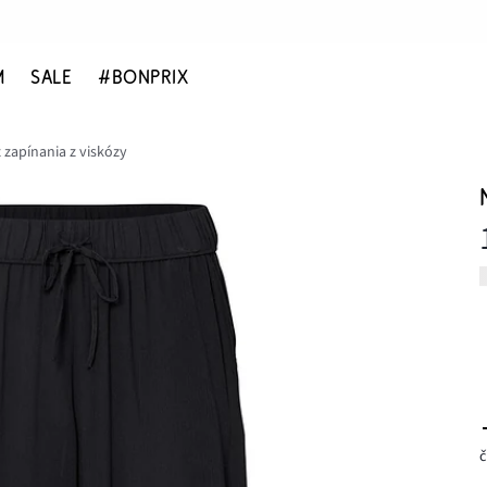
M
SALE
#BONPRIX
 zapínania z viskózy
č