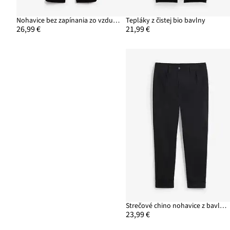
Nohavice bez zapínania zo vzdušného mixu plátna a viskózy
Tepláky z čistej bio bavlny
26,99 €
21,99 €
Strečové chino nohavice z bavlny, po členky
23,99 €