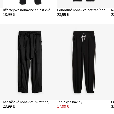
Džersejové nohavice z elastického mixu bavlny
Pohodlné nohavice bez zapínania Punto di Roma
18,99 €
23,99 €
2
Kapsáčové nohavice, skrátené, z čistej bavlny
Tepláky z bavlny
23,99 €
17,99 €
3