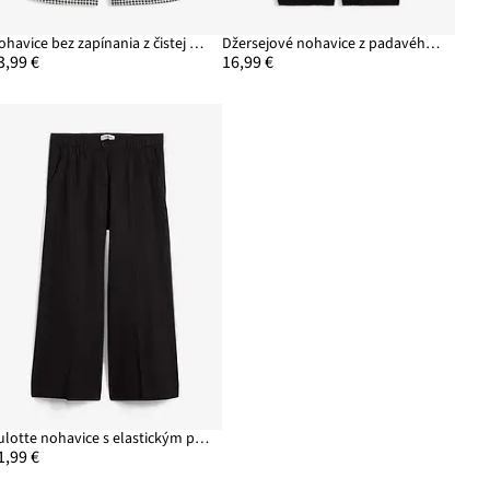
Nohavice bez zapínania z čistej bavlny
Džersejové nohavice z padavého viskózového mixu
3,99 €
16,99 €
Culotte nohavice s elastickým pásom z viskózového mixu
1,99 €