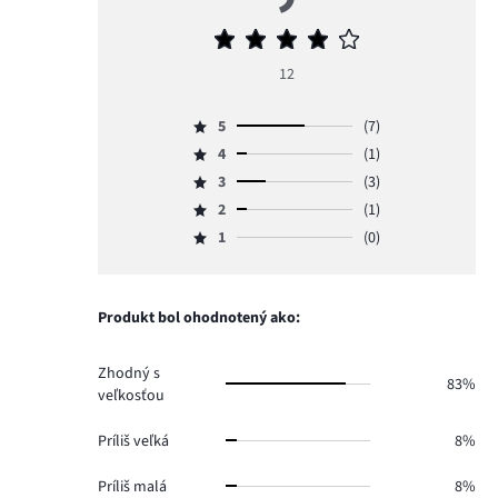
Priemerné
hodnotenie
12
4,2
5
(7)
Hodnotenie
4
(1)
5,
Hodnotenie
počet
3
(3)
4,
Hodnotenie
hlasov
počet
2
(1)
3,
Hodnotenie
7.
hlasov
počet
1
(0)
2,
Hodnotenie
1.
hlasov
počet
1,
3.
hlasov
počet
1.
hlasov
Produkt bol ohodnotený ako:
0.
Zhodný s
83%
veľkosťou
Príliš veľká
8%
Príliš malá
8%