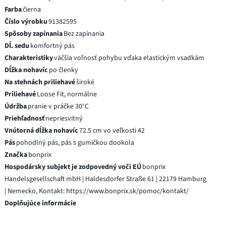
Farba
čierna
Číslo výrobku
91382595
Spôsoby zapínania
Bez zapínania
Dĺ. sedu
komfortný pás
Charakteristiky
väčšia voľnosť pohybu vďaka elastickým vsadkám
Dĺžka nohavíc
po členky
Na stehnách priliehavé
široké
Priliehavé
Loose Fit, normálne
Údržba
pranie v práčke 30°C
Priehľadnosť
nepriesvitný
Vnútorná dĺžka nohavíc
72.5 cm vo veľkosti 42
Pás
pohodlný pás, pás s gumičkou dookola
Značka
bonprix
Hospodársky subjekt je zodpovedný voči EÚ
bonprix
Handelsgesellschaft mbH | Haldesdorfer Straße 61 | 22179 Hamburg
| Nemecko, Kontakt: https://www.bonprix.sk/pomoc/kontakt/
Doplňujúce informácie