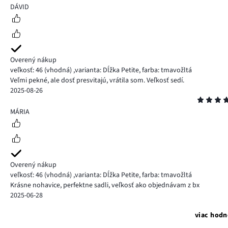
3
DÁVID
Overený nákup
veľkosť: 46
(vhodná)
,
varianta: Dĺžka Petite,
farba: tmavožltá
Veľmi pekné, ale dosť presvitajú, vrátila som. Veľkosť sedí.
2025-08-26
Hodnotenie
5
MÁRIA
Overený nákup
veľkosť: 46
(vhodná)
,
varianta: Dĺžka Petite,
farba: tmavožltá
Krásne nohavice, perfektne sadli, veľkosť ako objednávam z bx
2025-06-28
viac hodn