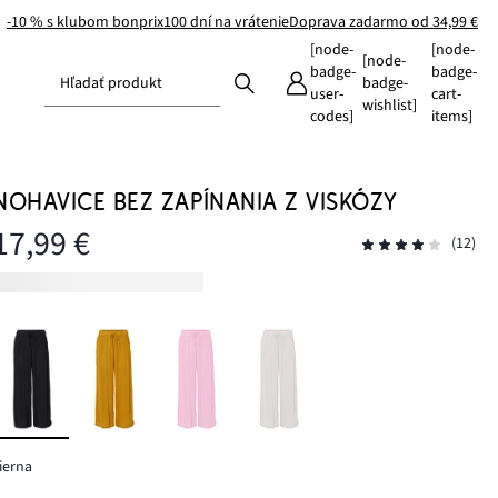
-10 % s klubom bonprix
100 dní na vrátenie
Doprava zadarmo od 34,99 €
[node-
[node-
[node-
badge-
badge-
Hľadať produkt
badge-
user-
cart-
wishlist]
codes]
items]
NOHAVICE BEZ ZAPÍNANIA Z VISKÓZY
17,99 €
(12)
ierna