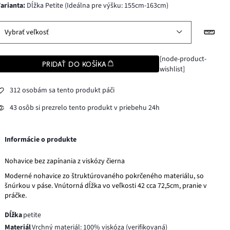
varianta
:
Dĺžka Petite (Ideálna pre výšku: 155cm-163cm)
Vybrať veľkosť
[node-product-
PRIDAŤ DO KOŠÍKA
wishlist]
312 osobám sa tento produkt páči
43 osôb si prezrelo tento produkt v priebehu 24h
Informácie o produkte
Nohavice bez zapínania z viskózy čierna
Moderné nohavice zo štruktúrovaného pokrčeného materiálu, so
šnúrkou v páse. Vnútorná dĺžka vo veľkosti 42 cca 72,5cm, pranie v
práčke.
Dĺžka
petite
Materiál
Vrchný materiál: 100% viskóza (verifikovaná)