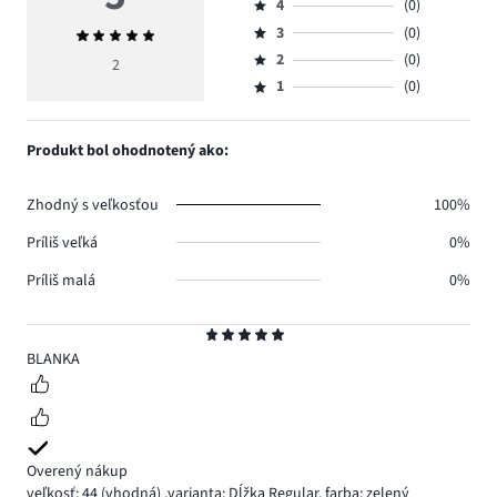
4
(0)
5,
Hodnotenie
počet
3
(0)
Priemerné
4,
Hodnotenie
hlasov
hodnotenie
počet
2
(0)
3,
2
Hodnotenie
2.
5
hlasov
počet
1
(0)
2,
Hodnotenie
0.
hlasov
počet
1,
0.
hlasov
počet
Produkt bol ohodnotený ako:
0.
hlasov
0.
Zhodný s veľkosťou
100%
Príliš veľká
0%
Príliš malá
0%
Hodnotenie
5
BLANKA
Overený nákup
veľkosť: 44
(vhodná)
,
varianta: Dĺžka Regular,
farba: zelený