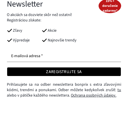
Newsletter
15% +
doručenie
zadarmo*
O akciách sa dozviete skôr než ostatní!
Registráciou získate:
Zľavy
Akcie
Výpredaje
Najnovšie trendy
E-mailová adresa *
ZAREGISTRUJTE SA
Prihlasujete sa na odber newslettera bonprix s extra zľavovými
kódmi, trendmi a ponukami. Odber môžete kedykoľvek zrušiť:
tu
alebo v pätičke každého newslettera.
Ochrana osobných údajov.