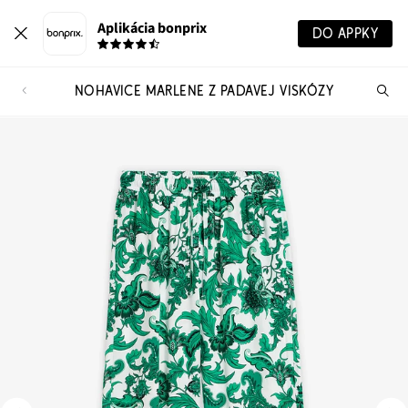
Aplikácia bonprix
DO APPKY
NOHAVICE MARLENE Z PADAVEJ VISKÓZY
Hľ
pr