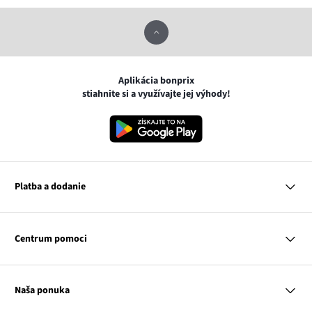
Aplikácia bonprix
stiahnite si a využívajte jej výhody!
Platba a dodanie
MasterCard
VISA
Centrum pomoci
Google pay
Apple pay
Otázky a odpovede
Platba a dodanie
Naša ponuka
Slovenská pošta
Vrátenie a reklamácia