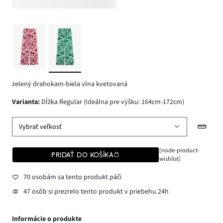
zelený drahokam-biela vlna kvetovaná
varianta
:
Dĺžka Regular (Ideálna pre výšku: 164cm-172cm)
Vybrať veľkosť
[node-product-
PRIDAŤ DO KOŠÍKA
wishlist]
70 osobám sa tento produkt páči
47 osôb si prezrelo tento produkt v priebehu 24h
Informácie o produkte