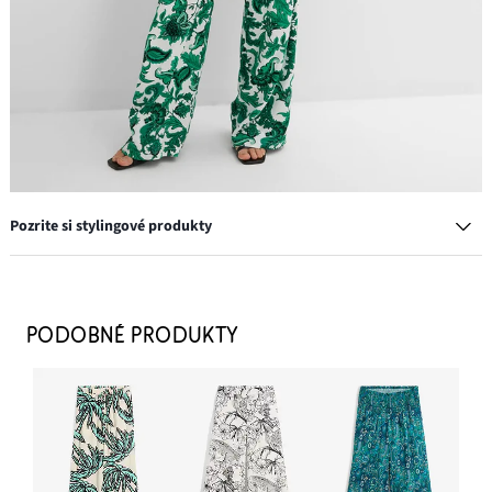
Pozrite si stylingové produkty
Top s bio bavlnou (2 ks v balení)
14,99 €
PODOBNÉ PRODUKTY
PRIDAŤ DO KOŠÍKA
Sandále na tenkom podpätku, s remienkami
24,99 €