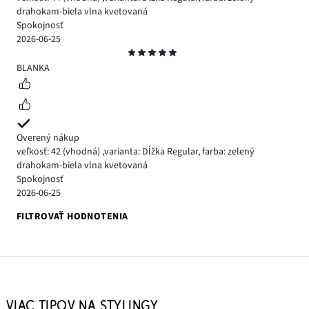
drahokam-biela vlna kvetovaná
Spokojnosť
2026-06-25
Hodnotenie
5
BLANKA
Overený nákup
veľkosť: 42
(vhodná)
,
varianta: Dĺžka Regular,
farba: zelený
drahokam-biela vlna kvetovaná
Spokojnosť
2026-06-25
FILTROVAŤ HODNOTENIA
VIAC TIPOV NA STYLINGY