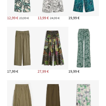
12,99 €
13,99 €
19,99 €
23,99 €
24,99 €
PRIDAŤ DO KOŠÍKA
Taška Shopper v slamenom vzhľade
22,99 €
PRIDAŤ DO KOŠÍKA
Náramok, elastický
17,99 €
27,99 €
19,99 €
16,99 €
PRIDAŤ DO KOŠÍKA