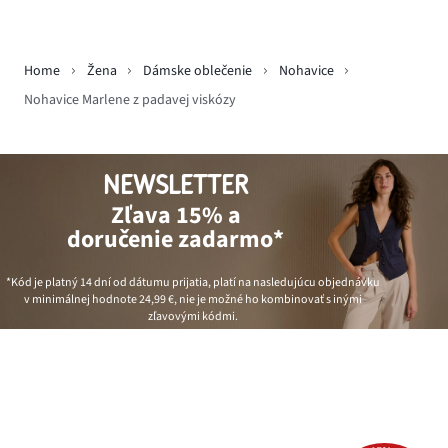
Home
Žena
Dámske oblečenie
Nohavice
Nohavice Marlene z padavej viskózy
NEWSLETTER
Zľava 15% a
doručenie zadarmo*
*Kód je platný 14 dní od dátumu prijatia, platí na nasledujúcu objednávku
v minimálnej hodnote
24,99 €
, nie je možné ho kombinovať s inými
zľavovými kódmi.