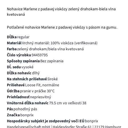
Nohavice Marlene z padavej viskózy zelený drahokam-biela vlna
kvetovaná
Potlačené nohavice Marlene z padavej viskózy s pásom na gumu.
Dĺžka
regular
Materiál
Vrchný materiál: 100% viskóza (verifikovaná)
Farba
zelený drahokam/biela vlna kvetovaná
Číslo výrobku
94459795
Spôsoby zapínania
Bez zapínania
Dĺ. sedu
vysoké
Dĺžka nohavíc
dlhý
Na stehnách priliehavé
široké
Priliehavé
Loose Fit, normálne
Údržba
pranie v práčke 30°C
Priehľadnosť
nepriesvitný
Vnútorná dĺžka nohavíc
79.5 cm vo veľkosti 38
Pás
pohodlný pás
Značka
bonprix
Hospodársky subjekt je zodpovedný voči EÚ
bonprix
Handelsgesellschaft mbH | Haldesdorfer Straße 61 | 22179 Hamburg