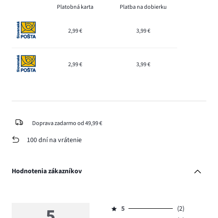
Platobná karta
Platba na dobierku
2,99 €
3,99 €
2,99 €
3,99 €
Doprava zadarmo od 49,99 €
100 dní na vrátenie
Hodnotenia zákazníkov
5
5
(2)
Hodnotenie