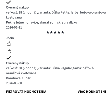
Overený nákup
veľkosť: 38
(vhodná)
,
varianta: Dĺžka Petite,
farba: béžová-oranžová
kvetovaná
Pekne letne nohavice, akurat som skratila dlzku
2026-06-11
Hodnotenie
5
JANA
Overený nákup
veľkosť: 38
(vhodná)
,
varianta: Dĺžka Regular,
farba: béžová-
oranžová kvetovaná
Bombové, super.
2026-03-08
FILTROVAŤ HODNOTENIA
VIAC HODNOTENÍ