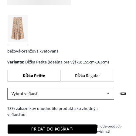
béžová-oranžová kvetovaná
varianta
:
Dĺžka Petite (Ideálna pre výšku: 155cm-163cm)
Dĺžka Petite
Dĺžka Regular
Vybrať veľkosť
73% zákazníkov ohodnotilo produkt ako zhodný s
veľkosťou.
[node-product-
PRIDAŤ DO KOŠÍKA
wishlist]