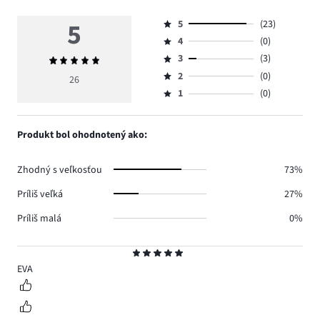
5
5
(23)
Hodnotenie
4
(0)
5,
Hodnotenie
počet
3
(3)
Priemerné
4,
Hodnotenie
hlasov
hodnotenie
počet
2
(0)
3,
26
Hodnotenie
23.
5
hlasov
počet
1
(0)
2,
Hodnotenie
0.
hlasov
počet
1,
3.
hlasov
počet
Produkt bol ohodnotený ako:
0.
hlasov
0.
Zhodný s veľkosťou
73%
Príliš veľká
27%
Príliš malá
0%
Hodnotenie
5
EVA