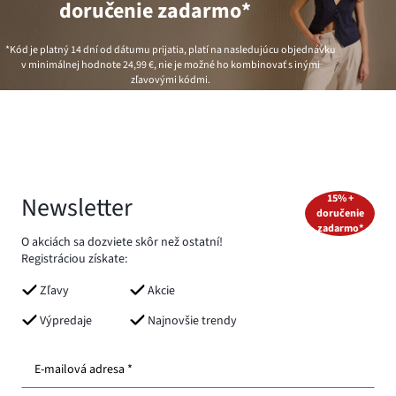
doručenie zadarmo*
*Kód je platný 14 dní od dátumu prijatia, platí na nasledujúcu objednávku
v minimálnej hodnote
24,99 €
, nie je možné ho kombinovať s inými
zľavovými kódmi.
Newsletter
15% +
doručenie
zadarmo*
O akciách sa dozviete skôr než ostatní!
Registráciou získate:
Zľavy
Akcie
Výpredaje
Najnovšie trendy
E-mailová adresa *