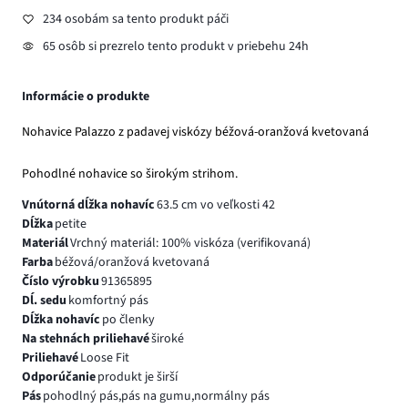
234 osobám sa tento produkt páči
65 osôb si prezrelo tento produkt v priebehu 24h
Informácie o produkte
Nohavice Palazzo z padavej viskózy béžová-oranžová kvetovaná
Pohodlné nohavice so širokým strihom.
Vnútorná dĺžka nohavíc
63.5 cm vo veľkosti 42
Dĺžka
petite
Materiál
Vrchný materiál: 100% viskóza (verifikovaná)
Farba
béžová/oranžová kvetovaná
Číslo výrobku
91365895
Dĺ. sedu
komfortný pás
Dĺžka nohavíc
po členky
Na stehnách priliehavé
široké
Priliehavé
Loose Fit
Odporúčanie
produkt je širší
Pás
pohodlný pás,pás na gumu,normálny pás