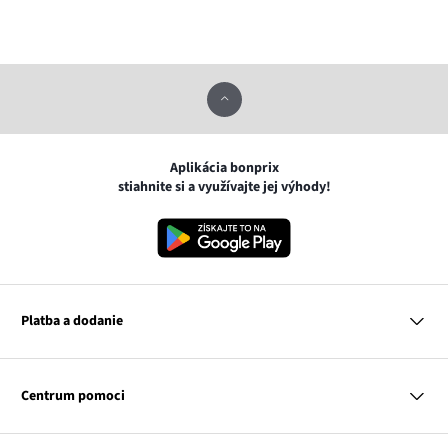
Aplikácia bonprix
stiahnite si a využívajte jej výhody!
Platba a dodanie
MasterCard
VISA
Centrum pomoci
Google pay
Apple pay
Otázky a odpovede