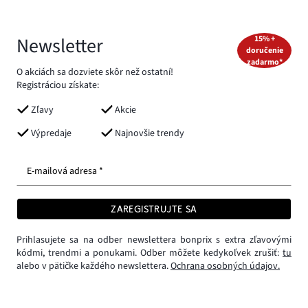
Newsletter
15% +
doručenie
zadarmo*
O akciách sa dozviete skôr než ostatní!
Registráciou získate:
Zľavy
Akcie
Výpredaje
Najnovšie trendy
E-mailová adresa *
ZAREGISTRUJTE SA
Prihlasujete sa na odber newslettera bonprix s extra zľavovými
kódmi, trendmi a ponukami. Odber môžete kedykoľvek zrušiť:
tu
alebo v pätičke každého newslettera.
Ochrana osobných údajov.