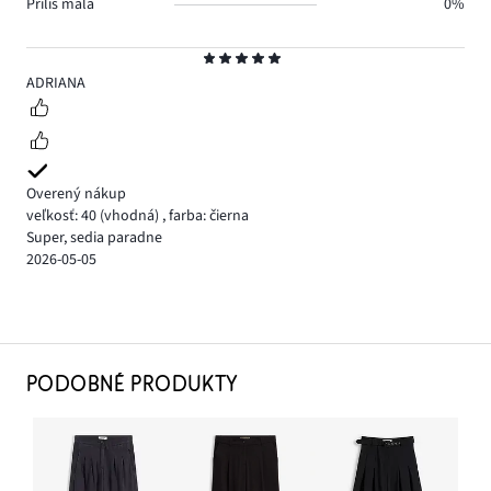
Príliš malá
0%
Hodnotenie
5
ADRIANA
Overený nákup
veľkosť: 40
(vhodná)
,
farba: čierna
Super, sedia paradne
2026-05-05
PODOBNÉ PRODUKTY