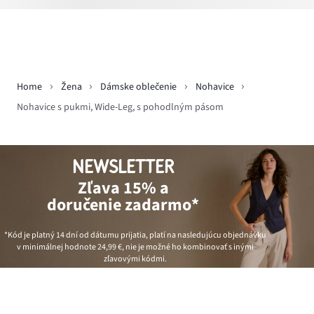
Home
Žena
Dámske oblečenie
Nohavice
Nohavice s pukmi, Wide-Leg, s pohodlným pásom
NEWSLETTER
Zľava 15% a
doručenie zadarmo*
*Kód je platný 14 dní od dátumu prijatia, platí na nasledujúcu objednávku
v minimálnej hodnote
24,99 €
, nie je možné ho kombinovať s inými
zľavovými kódmi.