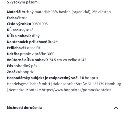
S vysokým pásom.
Materiál
Vrchný materiál: 98% bavlna (organická), 2% elastan
Farba
čierna
Číslo výrobku
90891995
Dĺ. sedu
vysoké
Dĺžka nohavíc
dlhý
Na stehnách priliehavé
široké
Priliehavé
Loose Fit
Údržba
pranie v práčke 30°C
Vnútorná dĺžka nohavíc
74.5 cm vo veľkosti 42
Pás
pohodlný pás
Značka
bonprix
Hospodársky subjekt je zodpovedný voči EÚ
bonprix
Handelsgesellschaft mbH | Haldesdorfer Straße 61 | 22179 Hamburg
| Nemecko, Kontakt: https://www.bonprix.sk/pomoc/kontakt/
Možnosti doručenia