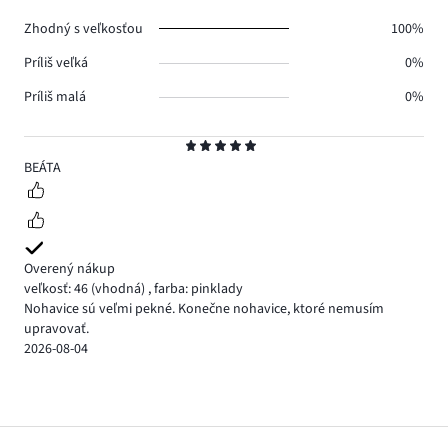
Zhodný s veľkosťou
100%
Príliš veľká
0%
Príliš malá
0%
Hodnotenie
5
BEÁTA
Overený nákup
veľkosť: 46
(vhodná)
,
farba: pinklady
Nohavice sú veľmi pekné. Konečne nohavice, ktoré nemusím
upravovať.
2026-08-04