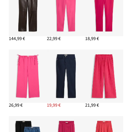
8,99 €
PRIDAŤ DO KOŠÍKA
Top s tenkými ramienkami (2 ks)
7,99 €
144,99 €
22,99 €
18,99 €
PRIDAŤ DO KOŠÍKA
Blejzer s módne zvýraznenými pleciami
34,99 €
-12%
PRIDAŤ DO KOŠÍKA
26,99 €
19,99 €
21,99 €