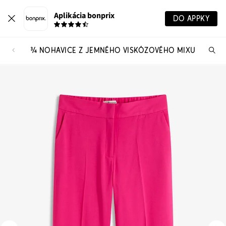
Aplikácia bonprix
DO APPKY
¾ NOHAVICE Z JEMNÉHO VISKÓZOVÉHO MIXU
Hľ
pr