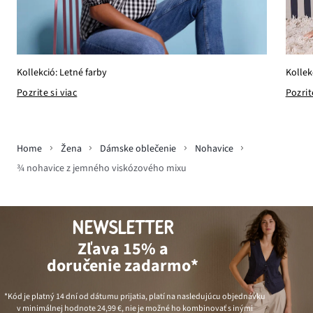
Kollekció: Letné farby
Kollek
Pozrite si viac
Pozrit
Home
Žena
Dámske oblečenie
Nohavice
¾ nohavice z jemného viskózového mixu
NEWSLETTER
Zľava 15% a
doručenie zadarmo*
*Kód je platný 14 dní od dátumu prijatia, platí na nasledujúcu objednávku
v minimálnej hodnote
24,99 €
, nie je možné ho kombinovať s inými