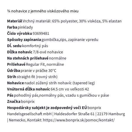
¾ nohavice z jemného viskózového mixu
Materiál
Vrchný materiál: 65% polyester, 30% viskóza, 5% elastan
Farba
pinklady
Číslo výrobku
93699481
Spôsoby zapínania
gombička,zips, zapínanie vpredu
Dĺ. sedu
komfortný pás
Dĺžka nohavíc
7/8-ové nohavice
Na stehnách priliehavé
normálne
Priliehavé
Regular Fit, normálne
Údržba
pranie v práčke 30°C
Strih
straight-fit (rovný strih)
Nohavice
nadol zúžený strih nohavíc (tapered leg)
Vnútorná dĺžka nohavíc
64.5 cm vo veľkosti 42
Pás
pohodlný pás,normálny pás, vzadu s gumičkou v páse
Značka
bonprix
Hospodársky subjekt je zodpovedný voči EÚ
bonprix
Handelsgesellschaft mbH | Haldesdorfer Straße 61 | 22179 Hamburg
| Nemecko, Kontakt: https://www.bonprix.sk/pomoc/kontakt/