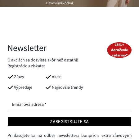
zľavovými kódmi.
Newsletter
15% +
doručenie
zadarmo*
O akciách sa dozviete skôr než ostatní!
Registráciou získate:
Zľavy
Akcie
Výpredaje
Najnovšie trendy
E-mailová adresa *
ZAREGISTRUJTE SA
Prihlasujete sa na odber newslettera bonprix s extra zľavovými