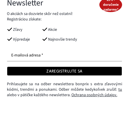
Newsletter
doručenie
zadarmo*
O akciách sa dozviete skôr než ostatní!
Registráciou získate:
Zľavy
Akcie
Výpredaje
Najnovšie trendy
E-mailová adresa *
ZAREGISTRUJTE SA
Prihlasujete sa na odber newslettera bonprix s extra zľavovými
kódmi, trendmi a ponukami. Odber môžete kedykoľvek zrušiť:
tu
alebo v pätičke každého newslettera.
Ochrana osobných údajov.