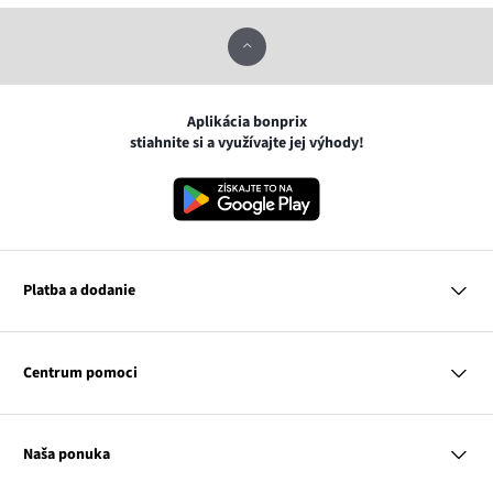
Aplikácia bonprix
stiahnite si a využívajte jej výhody!
Platba a dodanie
MasterCard
VISA
Centrum pomoci
Google pay
Apple pay
Otázky a odpovede
Platba a dodanie
Naša ponuka
Slovenská pošta
Vrátenie a reklamácia
Tabuľka veľkostí