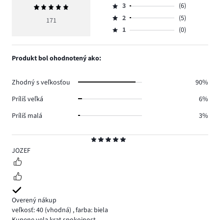
počet
3
(6)
Priemerné
4,
Hodnotenie
hlasov
hodnotenie
počet
2
(5)
3,
171
Hodnotenie
150.
5
hlasov
počet
1
(0)
2,
Hodnotenie
10.
hlasov
počet
1,
6.
hlasov
počet
Produkt bol ohodnotený ako:
5.
hlasov
0.
Zhodný s veľkosťou
90%
Príliš veľká
6%
Príliš malá
3%
Hodnotenie
5
JOZEF
Overený nákup
veľkosť: 40
(vhodná)
,
farba: biela