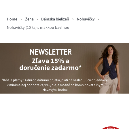
Home
Žena
Dámska bielizeň
Nohavičky
Nohavičky (10 ks) s mäkkou bavlnou
NEWSLETTER
Zľava 15% a
doručenie zadarmo*
*Kód je platný 14 dní od dátumu prijatia, platí na nasledujúcu objednávku
v minimálnej hodnote
24,99 €
, nie je možné ho kombinovať s inými
zľavovými kódmi.
15% +