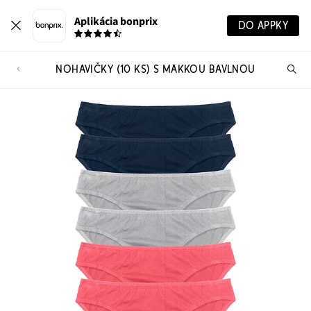
Aplikácia bonprix
DO APPKY
NOHAVIČKY (10 KS) S MÄKKOU BAVLNOU
Hľ
pr