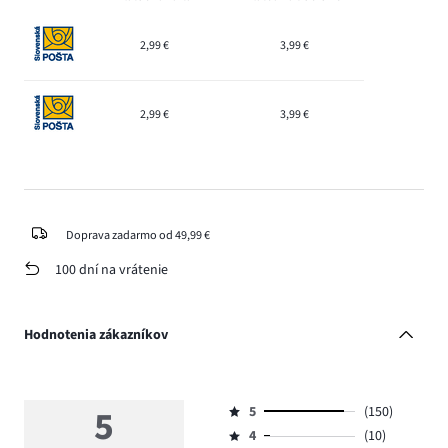
2,99 €
3,99 €
2,99 €
3,99 €
Doprava zadarmo od 49,99 €
100 dní na vrátenie
Hodnotenia zákazníkov
5
5
(150)
Hodnotenie
4
(10)
5,
Hodnotenie