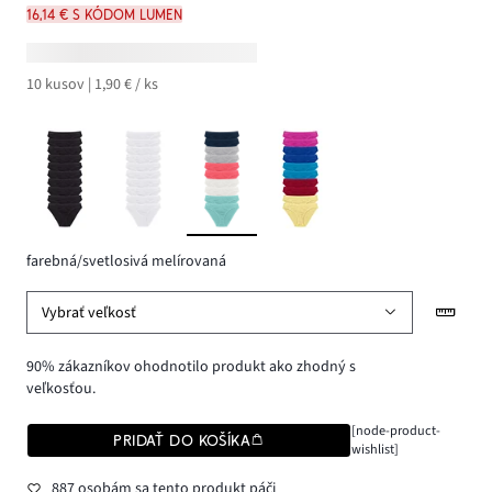
16,14 € s kódom LUMEN
10 kusov | 1,90 € / ks
farebná/svetlosivá melírovaná
Vybrať veľkosť
90% zákazníkov ohodnotilo produkt ako zhodný s
veľkosťou.
[node-product-
PRIDAŤ DO KOŠÍKA
wishlist]
887 osobám sa tento produkt páči