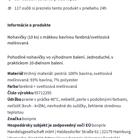
117 osôb si prezrelo tento produkt v priebehu 24h
Informácie o produkte
Nohavičky (10 ks) s mäkkou bavlnou farebná/svetlosivá
melírovaná
Pohodlné nohavičky vo výhodnom balení. Jednoduché, v
praktickom 10-dielnom balení.
Materiál
Vrchný materiál: pestrá: 100% bavlna, svetlosivá
melírovaná: 93% bavlna, 7% polyester
Farba
farebná + svetlosivá melírovaná
Číslo výrobku
95712295
Údržba
pranie v práčke 40°C, nebieliť, perte s podobnými farbami,
nečistiť (kruh - krížik), nevhodné do sušičky, žehlenie strednou
teplotou
Značka
bonprix
Hospodársky subjekt je zodpovedný voči EÚ
bonprix
Handelsgesellschaft mbH | Haldesdorfer Straße 61 | 22179 Hamburg