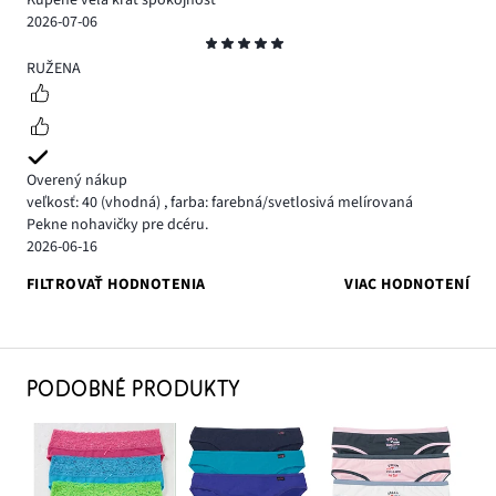
Kupene vela krat spokojnost
2026-07-06
Hodnotenie
5
RUŽENA
Overený nákup
veľkosť: 40
(vhodná)
,
farba: farebná/svetlosivá melírovaná
Pekne nohavičky pre dcéru.
2026-06-16
FILTROVAŤ HODNOTENIA
VIAC HODNOTENÍ
PODOBNÉ PRODUKTY