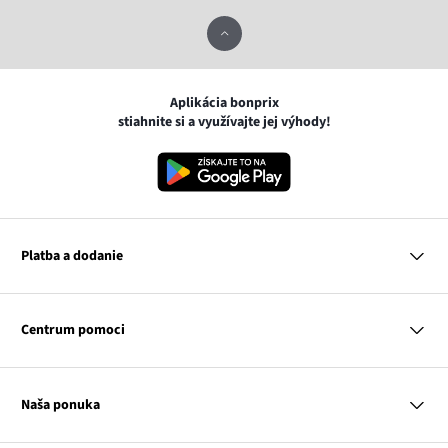
Aplikácia bonprix
stiahnite si a využívajte jej výhody!
Platba a dodanie
MasterCard
VISA
Centrum pomoci
Google pay
Apple pay
Otázky a odpovede
Platba a dodanie
Naša ponuka
Slovenská pošta
Vrátenie a reklamácia
Tabuľka veľkostí
Platba na dobierku