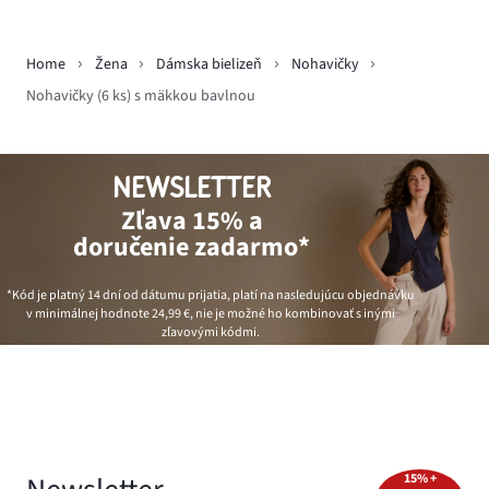
Home
Žena
Dámska bielizeň
Nohavičky
Nohavičky (6 ks) s mäkkou bavlnou
NEWSLETTER
Zľava 15% a
doručenie zadarmo*
*Kód je platný 14 dní od dátumu prijatia, platí na nasledujúcu objednávku
v minimálnej hodnote
24,99 €
, nie je možné ho kombinovať s inými
zľavovými kódmi.
15% +