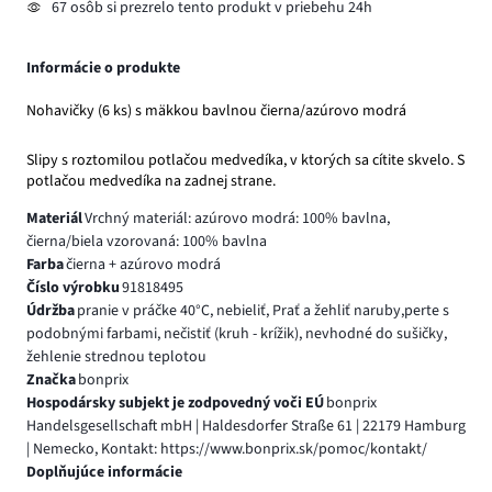
67 osôb si prezrelo tento produkt v priebehu 24h
Informácie o produkte
Nohavičky (6 ks) s mäkkou bavlnou čierna/azúrovo modrá
Slipy s roztomilou potlačou medvedíka, v ktorých sa cítite skvelo. S
potlačou medvedíka na zadnej strane.
Materiál
Vrchný materiál: azúrovo modrá: 100% bavlna,
čierna/biela vzorovaná: 100% bavlna
Farba
čierna + azúrovo modrá
Číslo výrobku
91818495
Údržba
pranie v práčke 40°C, nebieliť, Prať a žehliť naruby,perte s
podobnými farbami, nečistiť (kruh - krížik), nevhodné do sušičky,
žehlenie strednou teplotou
Značka
bonprix
Hospodársky subjekt je zodpovedný voči EÚ
bonprix
Handelsgesellschaft mbH | Haldesdorfer Straße 61 | 22179 Hamburg
| Nemecko, Kontakt: https://www.bonprix.sk/pomoc/kontakt/
Doplňujúce informácie