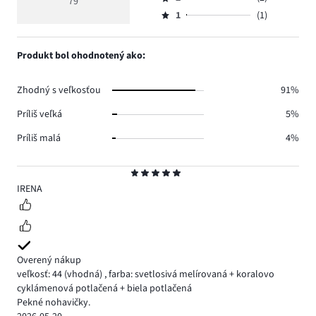
3,
79
Hodnotenie
67.
5
hlasov
počet
1
(1)
2,
Hodnotenie
7.
hlasov
počet
1,
2.
hlasov
počet
Produkt bol ohodnotený ako:
2.
hlasov
1.
Zhodný s veľkosťou
91%
Príliš veľká
5%
Príliš malá
4%
Hodnotenie
5
IRENA
Overený nákup
veľkosť: 44
(vhodná)
,
farba: svetlosivá melírovaná + koralovo
cyklámenová potlačená + biela potlačená
Pekné nohavičky.