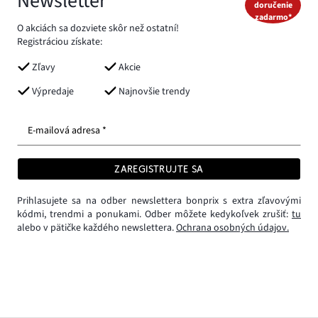
Newsletter
doručenie
zadarmo*
O akciách sa dozviete skôr než ostatní!
Registráciou získate:
Zľavy
Akcie
Výpredaje
Najnovšie trendy
E-mailová adresa *
ZAREGISTRUJTE SA
Prihlasujete sa na odber newslettera bonprix s extra zľavovými
kódmi, trendmi a ponukami. Odber môžete kedykoľvek zrušiť:
tu
alebo v pätičke každého newslettera.
Ochrana osobných údajov.