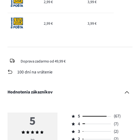
2,99 €
3,99 €
2,99 €
3,99 €
Doprava zadarmo od 49,99 €
100 dní na vrátenie
Hodnotenia zákazníkov
5
5
(67)
Hodnotenie
4
(7)
5,
Hodnotenie
počet
3
(2)
Priemerné
4,
Hodnotenie
hlasov
hodnotenie
počet
2
(2)