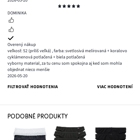
2026-05-20
Hodnotenie
5
DOMINIKA
Overený nákup
veľkosť: 52
(príliš veľká)
,
farba: svetlosivá melírovaná + koralovo
cyklámenová potlačená + biela potlačená
vyborny material, za tu cenu som spokojna aj ked som mohla
objednat nieco menšie
2026-05-20
FILTROVAŤ HODNOTENIA
VIAC HODNOTENÍ
PODOBNÉ PRODUKTY