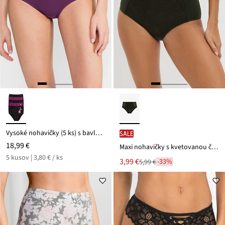
Vysoké nohavičky (5 ks) s bavlnou
SALE
18,99 €
Maxi nohavičky s kvetovanou čipkou
5 kusov | 3,80 € / ks
Nová
3,99 €
-33%
5,99 €
Zľava
cena
z
je
ceny
5,99 €