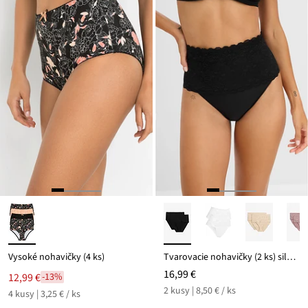
Vysoké nohavičky (4 ks)
Tvarovacie nohavičky (2 ks) silný tvarujúci efekt
16,99 €
12,99 €
-13%
2 kusy | 8,50 € / ks
4 kusy | 3,25 € / ks