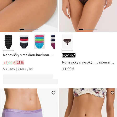
Nohavičky s mäkkou bavlnou a čipkou (5 ks)
novinka
Nohavičky s vysokým pásom a výšivkou
12,99 €
-13%
11,99 €
5 kusov | 2,60 € / ks