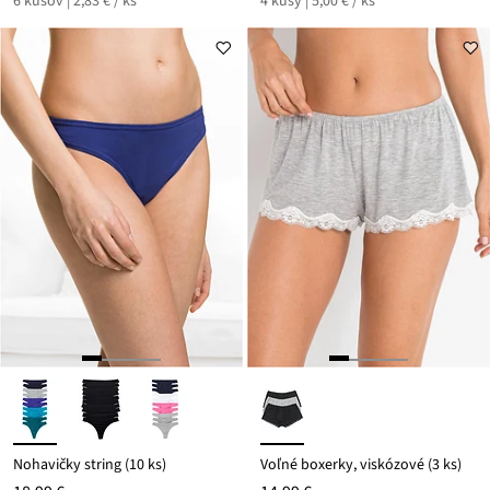
6 kusov | 2,83 € / ks
4 kusy | 5,00 € / ks
Nohavičky string (10 ks)
Voľné boxerky, viskózové (3 ks)