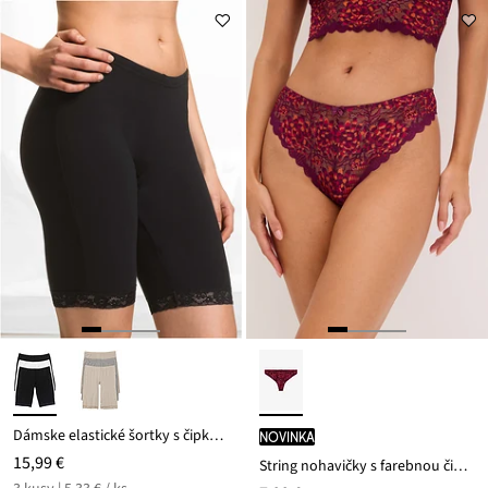
13,98 €
Dámske elastické šortky s čipkou (3 ks v balení)
novinka
15,99 €
String nohavičky s farebnou čipkou