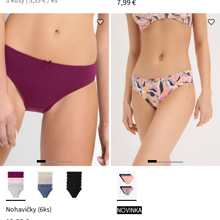
3 kusy | 5,33 € / ks
7,99 €
Nohavičky (6ks)
novinka