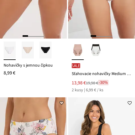
Nohavičky s jemnou čipkou
SALE
8,99 €
Sťahovacie nohavičky Medium (2 ks), Lasercut
Nová
13,98 €
-30%
19,98 €
Zľava
cena
2 kusy | 6,99 € / ks
z
je
ceny
19,98 €