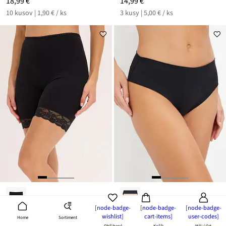
18,99 €
14,99 €
10 kusov | 1,90 € / ks
3 kusy | 5,00 € / ks
[node-badge-
[node-badge-
[node-badge-
wishlist]
cart-items]
user-codes]
Sortiment
Home