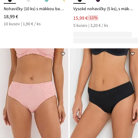
Nohavičky (10 ks) s mäkkou bavlnou
Vysoké nohavičky (5 ks), s mäkkou bavlnou
18,99 €
15,99 €
-11%
10 kusov | 1,90 € / ks
5 kusov | 3,20 € / ks