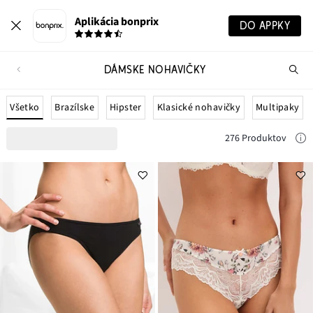
Aplikácia bonprix
DO APPKY
DÁMSKE NOHAVIČKY
Hľ
pr
Všetko
Brazílske
Hipster
Klasické nohavičky
Multipaky
276 Produktov