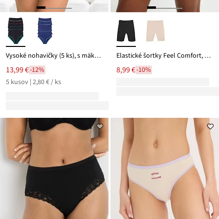
Vysoké nohavičky (5 ks), s mäkkou bavlnou
Elastické šortky Feel Comfort, Lasercut
13,99 €
8,99 €
-12%
-10%
5 kusov | 2,80 € / ks