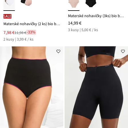
Materské nohavičky (3ks) bio bavlna
SALE
14,99 €
Materské nohavičky (2 ks) bio bavlna
3 kusy | 5,00 € / ks
Nová
7,98 €
-33%
11,98 €
Zľava
cena
2 kusy | 3,99 € / ks
z
je
ceny
11,98 €