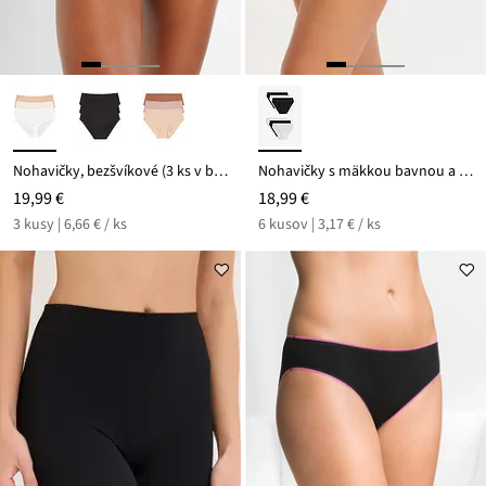
Nohavičky, bezšvíkové (3 ks v balení) Feel Comfort
Nohavičky s mäkkou bavnou a srdiečkovou potlačou (6 ks)
19,99 €
18,99 €
3 kusy | 6,66 € / ks
6 kusov | 3,17 € / ks