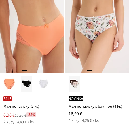
SALE
novinka
Maxi nohavičky (2 ks)
Maxi nohavičky s bavlnou (4 ks)
16,99 €
Nová
8,98 €
-35%
13,98 €
Zľava
cena
4 kusy | 4,25 € / ks
2 kusy | 4,49 € / ks
z
je
ceny