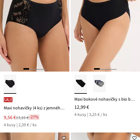
Maxi bokové nohavičky s bio bavlnou (4 ks v balení)
SALE
12,99 €
Maxi nohavičky (4 ks) z jemného modálu
4 kusy | 3,25 € / ks
Nová
9,56 €
-27%
13,16 €
Zľava
cena
4 kusy | 2,39 € / ks
z
je
ceny
13,16 €