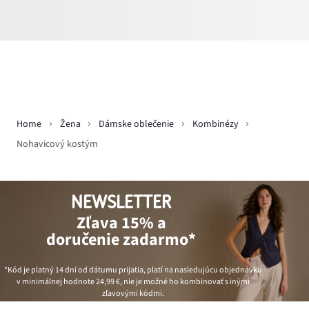
Home
Žena
Dámske oblečenie
Kombinézy
Nohavicový kostým
NEWSLETTER
Zľava 15% a
doručenie zadarmo*
*Kód je platný 14 dní od dátumu prijatia, platí na nasledujúcu objednávku
v minimálnej hodnote
24,99 €
, nie je možné ho kombinovať s inými
zľavovými kódmi.