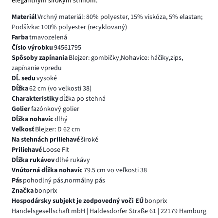
elegantným širokým strihom.
Materiál
Vrchný materiál: 80% polyester, 15% viskóza, 5% elastan;
Podšívka: 100% polyester (recyklovaný)
Farba
tmavozelená
Číslo výrobku
94561795
Spôsoby zapínania
Blejzer: gombičky,Nohavice: háčiky,zips,
zapínanie vpredu
Dĺ. sedu
vysoké
Dĺžka
62 cm (vo veľkosti 38)
Charakteristiky
dĺžka po stehná
Golier
fazónkový golier
Dĺžka nohavíc
dlhý
Veľkosť
Blejzer: D 62 cm
Na stehnách priliehavé
široké
Priliehavé
Loose Fit
Dĺžka rukávov
dlhé rukávy
Vnútorná dĺžka nohavíc
79.5 cm vo veľkosti 38
Pás
pohodlný pás,normálny pás
Značka
bonprix
Hospodársky subjekt je zodpovedný voči EÚ
bonprix
Handelsgesellschaft mbH | Haldesdorfer Straße 61 | 22179 Hamburg