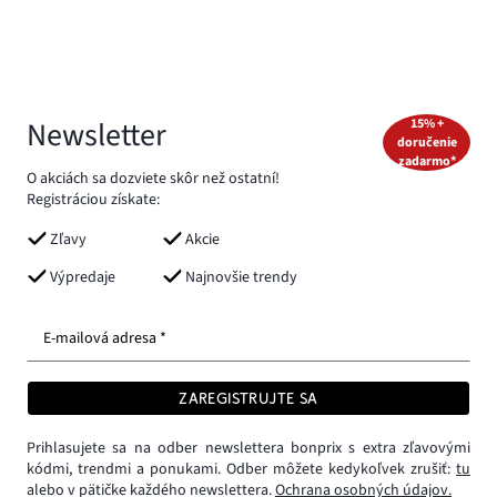
Newsletter
15% +
doručenie
zadarmo*
O akciách sa dozviete skôr než ostatní!
Registráciou získate:
Zľavy
Akcie
Výpredaje
Najnovšie trendy
E-mailová adresa *
ZAREGISTRUJTE SA
Prihlasujete sa na odber newslettera bonprix s extra zľavovými
kódmi, trendmi a ponukami. Odber môžete kedykoľvek zrušiť:
tu
alebo v pätičke každého newslettera.
Ochrana osobných údajov.