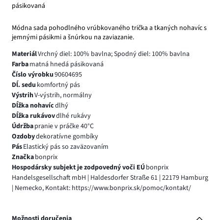
pásikovaná
Módna sada pohodlného vrúbkovaného trička a tkaných nohavíc s
jemnými pásikmi a šnúrkou na zaviazanie.
Materiál
Vrchný diel: 100% bavlna; Spodný diel: 100% bavlna
Farba
matná hnedá pásikovaná
Číslo výrobku
90604695
Dĺ. sedu
komfortný pás
Výstrih
V-výstrih, normálny
Dĺžka nohavíc
dlhý
Dĺžka rukávov
dlhé rukávy
Údržba
pranie v práčke 40°C
Ozdoby
dekoratívne gombíky
Pás
Elastický pás so zaväzovaním
Značka
bonprix
Hospodársky subjekt je zodpovedný voči EÚ
bonprix
Handelsgesellschaft mbH | Haldesdorfer Straße 61 | 22179 Hamburg
| Nemecko, Kontakt: https://www.bonprix.sk/pomoc/kontakt/
Možnosti doručenia