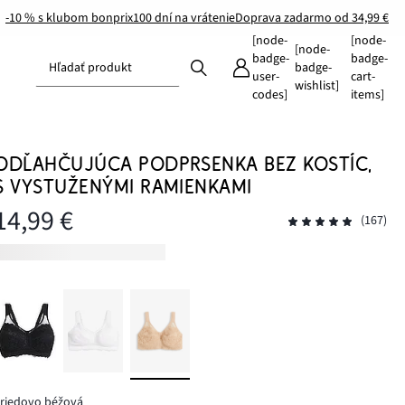
-10 % s klubom bonprix
100 dní na vrátenie
Doprava zadarmo od 34,99 €
[node-
[node-
[node-
badge-
badge-
Hľadať produkt
badge-
user-
cart-
wishlist]
codes]
items]
ODĽAHČUJÚCA PODPRSENKA BEZ KOSTÍC,
S VYSTUŽENÝMI RAMIENKAMI
14,99 €
(167)
riedovo béžová