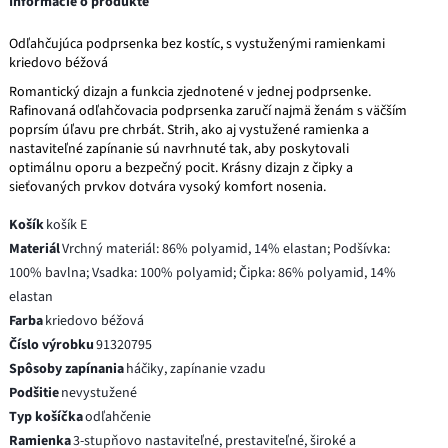
Informácie o produkte
Odľahčujúca podprsenka bez kostíc, s vystuženými ramienkami
kriedovo béžová
Romantický dizajn a funkcia zjednotené v jednej podprsenke.
Rafinovaná odľahčovacia podprsenka zaručí najmä ženám s väčším
poprsím úľavu pre chrbát. Strih, ako aj vystužené ramienka a
nastaviteľné zapínanie sú navrhnuté tak, aby poskytovali
optimálnu oporu a bezpečný pocit. Krásny dizajn z čipky a
sieťovaných prvkov dotvára vysoký komfort nosenia.
Košík
košík E
Materiál
Vrchný materiál: 86% polyamid, 14% elastan; Podšívka:
100% bavlna; Vsadka: 100% polyamid; Čipka: 86% polyamid, 14%
elastan
Farba
kriedovo béžová
Číslo výrobku
91320795
Spôsoby zapínania
háčiky, zapínanie vzadu
Podšitie
nevystužené
Typ košíčka
odľahčenie
Ramienka
3-stupňovo nastaviteľné, prestaviteľné, široké a