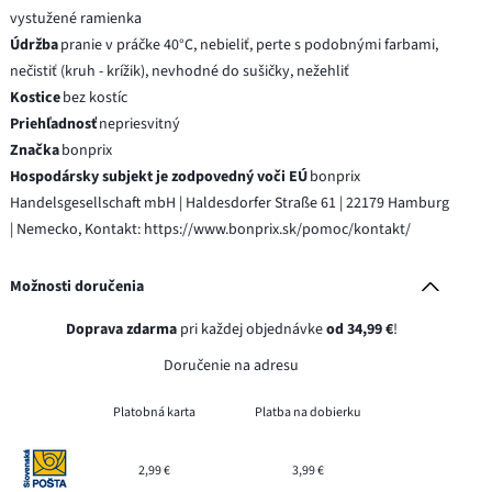
vystužené ramienka
Údržba
pranie v práčke 40°C, nebieliť, perte s podobnými farbami,
nečistiť (kruh - krížik), nevhodné do sušičky, nežehliť
Kostice
bez kostíc
Priehľadnosť
nepriesvitný
Značka
bonprix
Hospodársky subjekt je zodpovedný voči EÚ
bonprix
Handelsgesellschaft mbH | Haldesdorfer Straße 61 | 22179 Hamburg
| Nemecko, Kontakt: https://www.bonprix.sk/pomoc/kontakt/
Možnosti doručenia
Doprava zdarma
pri každej objednávke
od 34,99 €
!
Doručenie na adresu
Platobná karta
Platba na dobierku
2,99 €
3,99 €