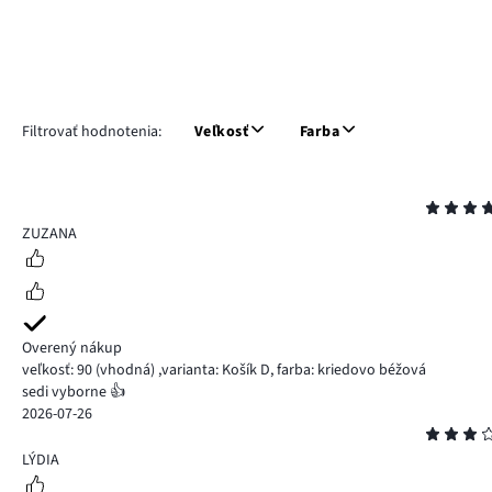
Filtrovať hodnotenia:
Veľkosť
Farba
Hodnotenie
5
ZUZANA
Overený nákup
veľkosť: 90
(vhodná)
,
varianta: Košík D,
farba: kriedovo béžová
sedi vyborne 👍
2026-07-26
Hodnotenie
3
LÝDIA