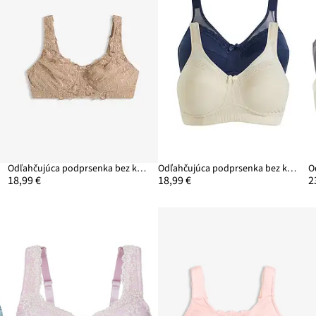
Odľahčujúca podprsenka bez kostíc, vystužené ramienka
Odľahčujúca podprsenka bez kostíc s vystuženými ramienkami (2 ks)
18,99 €
18,99 €
2