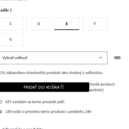
Košík
:
E
C
D
E
F
G
Vybrať veľkosť
1% zákazníkov ohodnotilo produkt ako zhodný s veľkosťou.
[node-product-
PRIDAŤ DO KOŠÍKA
wishlist]
837 osobám sa tento produkt páči
239 osôb si prezrelo tento produkt v priebehu 24h