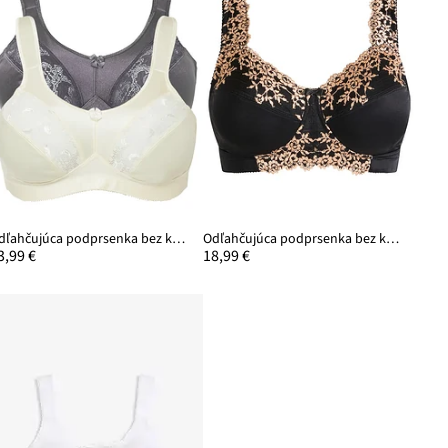
Odľahčujúca podprsenka bez kostíc s vystuženými ramienkami (2 ks)
Odľahčujúca podprsenka bez kostíc, vystužené ramienka
3,99 €
18,99 €