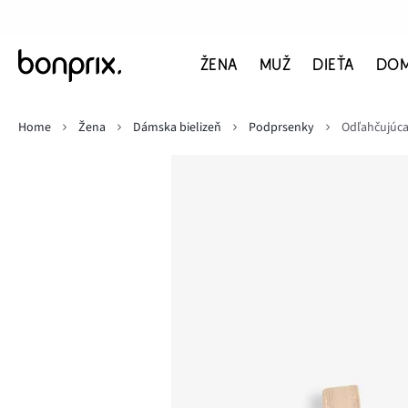
ŽENA
MUŽ
DIEŤA
DO
Home
Žena
Dámska bielizeň
Podprsenky
Odľahčujúca