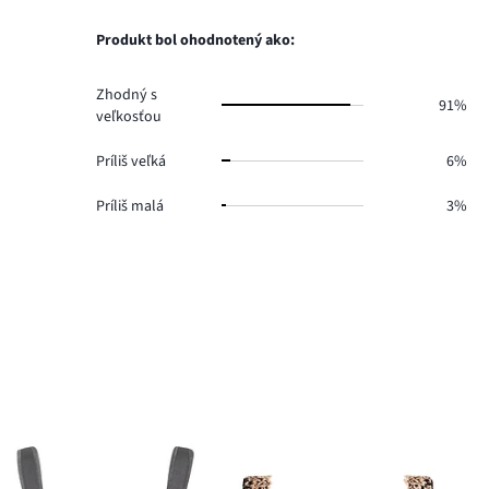
12.
hlasov
počet
4.
hlasov
Produkt bol ohodnotený ako:
1.
Zhodný s
91%
veľkosťou
Príliš veľká
6%
Príliš malá
3%