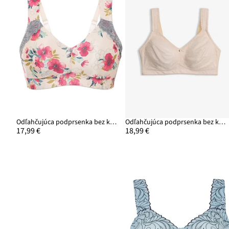
Odľahčujúca podprsenka bez kostíc, vystužené ramienka
Odľahčujúca podprsenka bez kostíc, s vystuženými ramienkami
17,99 €
18,99 €