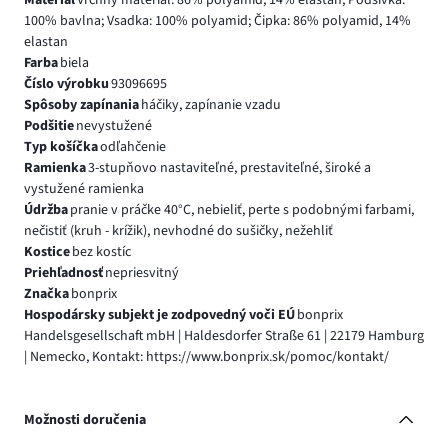
Materiál
Vrchný materiál: 86% polyamid, 14% elastan; Podšívka:
100% bavlna; Vsadka: 100% polyamid; Čipka: 86% polyamid, 14%
elastan
Farba
biela
Číslo výrobku
93096695
Spôsoby zapínania
háčiky, zapínanie vzadu
Podšitie
nevystužené
Typ košíčka
odľahčenie
Ramienka
3-stupňovo nastaviteľné, prestaviteľné, široké a
vystužené ramienka
Údržba
pranie v práčke 40°C, nebieliť, perte s podobnými farbami,
nečistiť (kruh - krížik), nevhodné do sušičky, nežehliť
Kostice
bez kostíc
Priehľadnosť
nepriesvitný
Značka
bonprix
Hospodársky subjekt je zodpovedný voči EÚ
bonprix
Handelsgesellschaft mbH | Haldesdorfer Straße 61 | 22179 Hamburg
| Nemecko, Kontakt: https://www.bonprix.sk/pomoc/kontakt/
Možnosti doručenia