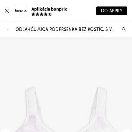
Aplikácia bonprix
DO APPKY
ODĽAHČUJÚCA PODPRSENKA BEZ KOSTÍC, S VYSTUŽENÝMI RAMIENKAMI
Hľ
pr