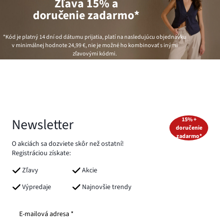
Zľava 15% a
doručenie zadarmo*
*Kód je platný 14 dní od dátumu prijatia, platí na nasledujúcu objednávku
v minimálnej hodnote
24,99 €
, nie je možné ho kombinovať s inými
zľavovými kódmi.
Newsletter
15% +
doručenie
zadarmo*
O akciách sa dozviete skôr než ostatní!
Registráciou získate:
Zľavy
Akcie
Výpredaje
Najnovšie trendy
E-mailová adresa *