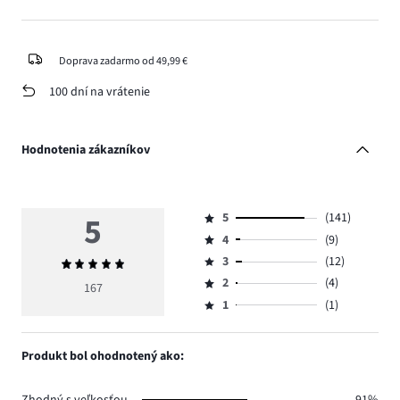
Doprava zadarmo od 49,99 €
100 dní na vrátenie
Hodnotenia zákazníkov
5
5
(141)
Hodnotenie
4
(9)
5,
Hodnotenie
počet
3
(12)
Priemerné
4,
Hodnotenie
hlasov
hodnotenie
počet
2
(4)
3,
167
Hodnotenie
141.
5
hlasov
počet
1
(1)
2,
Hodnotenie
9.
hlasov
počet
1,
12.
hlasov
počet
Produkt bol ohodnotený ako:
4.
hlasov
1.