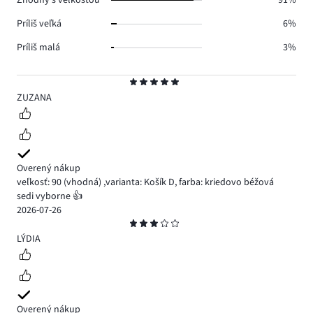
Zhodný s veľkosťou
91%
Príliš veľká
6%
Príliš malá
3%
Hodnotenie
5
ZUZANA
Overený nákup
veľkosť: 90
(vhodná)
,
varianta: Košík D,
farba: kriedovo béžová
sedi vyborne 👍
2026-07-26
Hodnotenie
3
LÝDIA
Overený nákup