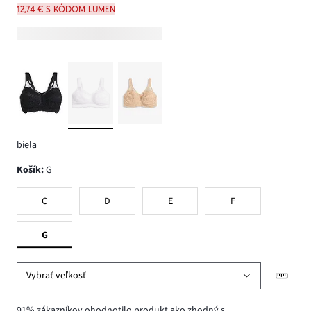
12,74 € s kódom LUMEN
biela
Košík
:
G
C
D
E
F
G
Vybrať veľkosť
91% zákazníkov ohodnotilo produkt ako zhodný s