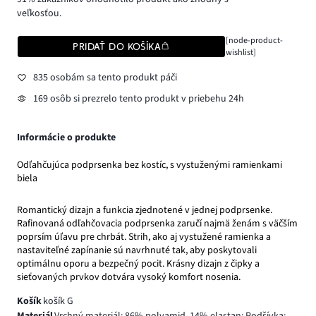
veľkosťou.
[node-product-
PRIDAŤ DO KOŠÍKA
wishlist]
835 osobám sa tento produkt páči
169 osôb si prezrelo tento produkt v priebehu 24h
Informácie o produkte
Odľahčujúca podprsenka bez kostíc, s vystuženými ramienkami
biela
Romantický dizajn a funkcia zjednotené v jednej podprsenke.
Rafinovaná odľahčovacia podprsenka zaručí najmä ženám s väčším
poprsím úľavu pre chrbát. Strih, ako aj vystužené ramienka a
nastaviteľné zapínanie sú navrhnuté tak, aby poskytovali
optimálnu oporu a bezpečný pocit. Krásny dizajn z čipky a
sieťovaných prvkov dotvára vysoký komfort nosenia.
Košík
košík G