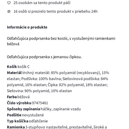
25 osobám sa tento produkt páči
16 osôb si prezrelo tento produkt v priebehu 24h
Informácie o produkte
Odľahčujúca podprsenka bez kostíc, s vystuženými ramienkami
béžová
Odľahčujúca podprsenka s jemanou čipkou.
Košík
košík C
Materiál
Vrchný materiál: 85% polyamid (recyklovaný), 15%
elastan; Podšívka: 100% bavlna; Sieťovinová podšívka: 84%
polyamid, 16% elastan; Čipka: 82% polyamid, 18% elastan;
Sieťovina: 90% polyamid, 10% elastan
Farba
béžová
Číslo výrobku
97475481
Spôsoby zapínania
háčiky, zapínanie vzadu
Podšitie
nevystužené
Typ košíčka
odľahčenie
Ramienka
3-stupňovo nastaviteľné, prestaviteľné, široké a