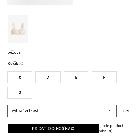
béžová
Košík
:
C
C
D
E
F
G
Vybrať veľkosť
[node-product-
PRIDAŤ DO KOŠÍKA
wishlist]