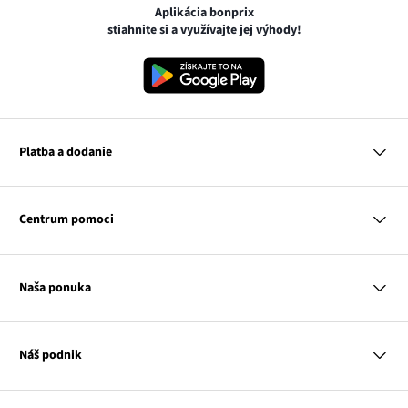
Aplikácia bonprix
stiahnite si a využívajte jej výhody!
Platba a dodanie
MasterCard
VISA
Centrum pomoci
Google pay
Apple pay
Otázky a odpovede
Platba a dodanie
Naša ponuka
Slovenská pošta
Vrátenie a reklamácia
Tabuľka veľkostí
Platba na dobierku
Žena
Klub bonprix
Muž
Katalóg
Náš podnik
Dieťa
Influencers
Dom
Kontakt
Odkaz
O nás
Inšpirácie