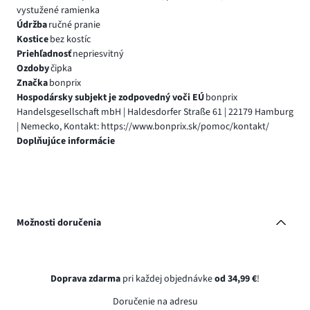
vystužené ramienka
Údržba
ručné pranie
Kostice
bez kostíc
Priehľadnosť
nepriesvitný
Ozdoby
čipka
Značka
bonprix
Hospodársky subjekt je zodpovedný voči EÚ
bonprix
Handelsgesellschaft mbH | Haldesdorfer Straße 61 | 22179 Hamburg
| Nemecko, Kontakt: https://www.bonprix.sk/pomoc/kontakt/
Doplňujúce informácie
Možnosti doručenia
Doprava zdarma
pri každej objednávke
od 34,99 €
!
Doručenie na adresu