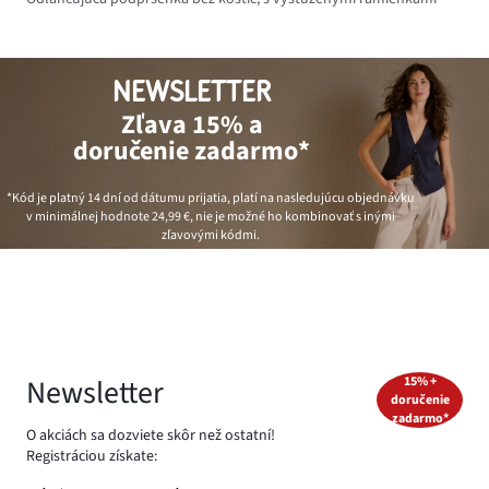
NEWSLETTER
Zľava 15% a
doručenie zadarmo*
*Kód je platný 14 dní od dátumu prijatia, platí na nasledujúcu objednávku
v minimálnej hodnote
24,99 €
, nie je možné ho kombinovať s inými
zľavovými kódmi.
Newsletter
15% +
doručenie
zadarmo*
O akciách sa dozviete skôr než ostatní!
Registráciou získate: