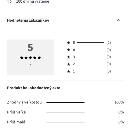
100 dní na vrátenie
Hodnotenia zákazníkov
5
5
(2)
Hodnotenie
4
(0)
5,
Hodnotenie
počet
3
(0)
Priemerné
4,
Hodnotenie
hlasov
hodnotenie
počet
2
(0)
3,
2
Hodnotenie
2.
5
hlasov
počet
1
(0)
2,
Hodnotenie
0.
hlasov
počet
1,
0.
hlasov
počet
Produkt bol ohodnotený ako:
0.
hlasov
0.
Zhodný s veľkosťou
100%
Príliš veľká
0%
Príliš malá
0%