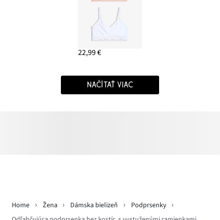
22,99 €
NAČÍTAŤ VIAC
Home
Žena
Dámska bielizeň
Podprsenky
Odľahčujúca podprsenka bez kostíc, s vystuženými ramienkami