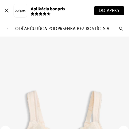
Aplikácia bonprix
DO APPKY
ODĽAHČUJÚCA PODPRSENKA BEZ KOSTÍC, S VYSTUŽENÝMI RAMIENKAMI
Hľ
pr