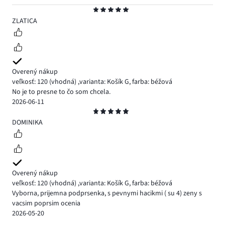
Hodnotenie
5
ZLATICA
Overený nákup
veľkosť: 120
(vhodná)
,
varianta: Košík G,
farba: béžová
No je to presne to čo som chcela.
2026-06-11
Hodnotenie
5
DOMINIKA
Overený nákup
veľkosť: 120
(vhodná)
,
varianta: Košík G,
farba: béžová
Vyborna, prijemna podprsenka, s pevnymi hacikmi ( su 4) zeny s
vacsim poprsim ocenia
2026-05-20