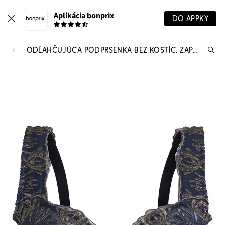
Aplikácia bonprix
DO APPKY
ODĽAHČUJÚCA PODPRSENKA BEZ KOSTÍC, ZAPÍNANIE VPREDU
Hľ
pr