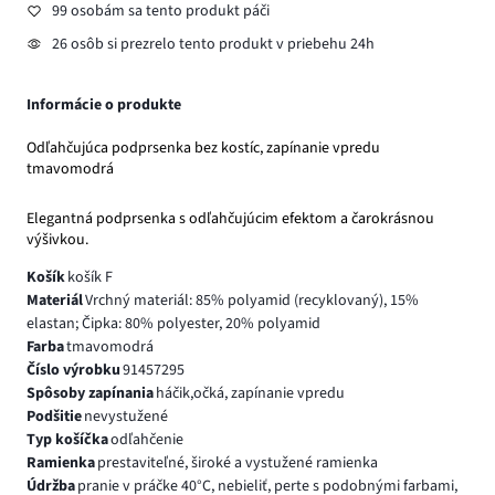
99 osobám sa tento produkt páči
26 osôb si prezrelo tento produkt v priebehu 24h
Informácie o produkte
Odľahčujúca podprsenka bez kostíc, zapínanie vpredu
tmavomodrá
Elegantná podprsenka s odľahčujúcim efektom a čarokrásnou
výšivkou.
Košík
košík F
Materiál
Vrchný materiál: 85% polyamid (recyklovaný), 15%
elastan; Čipka: 80% polyester, 20% polyamid
Farba
tmavomodrá
Číslo výrobku
91457295
Spôsoby zapínania
háčik,očká, zapínanie vpredu
Podšitie
nevystužené
Typ košíčka
odľahčenie
Ramienka
prestaviteľné, široké a vystužené ramienka
Údržba
pranie v práčke 40°C, nebieliť, perte s podobnými farbami,