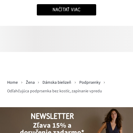
NAČÍTAŤ VIAC
Home
Žena
Dámska bielizeň
Podprsenky
Odľahčujúca podprsenka bez kostíc, zapínanie vpredu
NEWSLETTER
Zľava 15% a
doručenie zadarmo*