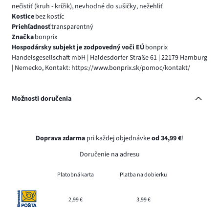
nečistiť (kruh - krížik), nevhodné do sušičky, nežehliť
Kostice
bez kostíc
Priehľadnosť
transparentný
Značka
bonprix
Hospodársky subjekt je zodpovedný voči EÚ
bonprix
Handelsgesellschaft mbH | Haldesdorfer Straße 61 | 22179 Hamburg
| Nemecko, Kontakt: https://www.bonprix.sk/pomoc/kontakt/
Možnosti doručenia
Doprava zdarma
pri každej objednávke
od 34,99 €
!
Doručenie na adresu
Platobná karta
Platba na dobierku
2,99 €
3,99 €