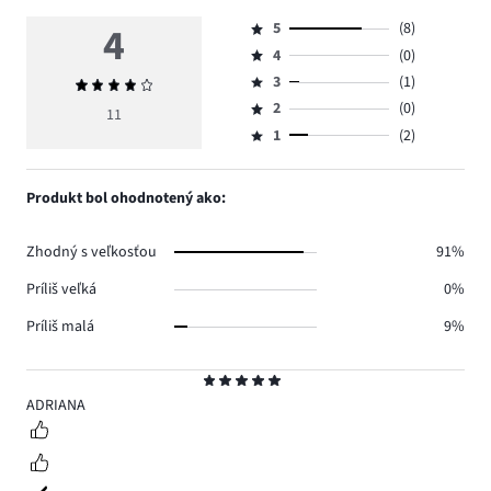
4
5
(8)
Hodnotenie
4
(0)
5,
Hodnotenie
počet
3
(1)
Priemerné
4,
Hodnotenie
hlasov
hodnotenie
počet
2
(0)
3,
11
Hodnotenie
8.
4
hlasov
počet
1
(2)
2,
Hodnotenie
0.
hlasov
počet
1,
1.
hlasov
počet
Produkt bol ohodnotený ako:
0.
hlasov
2.
Zhodný s veľkosťou
91%
Príliš veľká
0%
Príliš malá
9%
Hodnotenie
5
ADRIANA