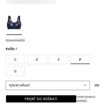
tmavomodrá
Košík
:
F
C
D
E
F
G
Vybrať veľkosť
[node-product-
PRIDAŤ DO KOŠÍKA
wishlist]