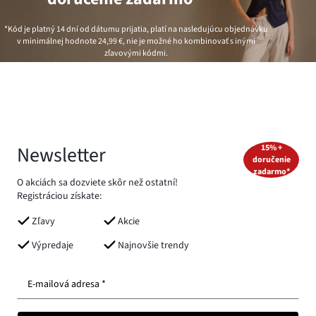
*Kód je platný 14 dní od dátumu prijatia, platí na nasledujúcu objednávku
v minimálnej hodnote
24,99 €
, nie je možné ho kombinovať s inými
zľavovými kódmi.
Newsletter
15% +
doručenie
zadarmo*
O akciách sa dozviete skôr než ostatní!
Registráciou získate:
Zľavy
Akcie
Výpredaje
Najnovšie trendy
E-mailová adresa *