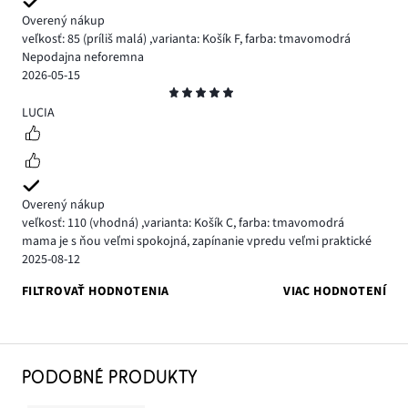
Overený nákup
veľkosť: 85
(príliš malá)
,
varianta: Košík F,
farba: tmavomodrá
Nepodajna neforemna
2026-05-15
Hodnotenie
5
LUCIA
Overený nákup
veľkosť: 110
(vhodná)
,
varianta: Košík C,
farba: tmavomodrá
mama je s ňou veľmi spokojná, zapínanie vpredu veľmi praktické
2025-08-12
FILTROVAŤ HODNOTENIA
VIAC HODNOTENÍ
PODOBNÉ PRODUKTY