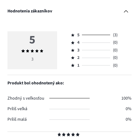
Hodnotenia zákazníkov
5
5
(3)
Hodnotenie
4
(0)
5,
Hodnotenie
počet
3
(0)
Priemerné
4,
Hodnotenie
hlasov
hodnotenie
počet
2
(0)
3,
3
Hodnotenie
3.
5
hlasov
počet
1
(0)
2,
Hodnotenie
0.
hlasov
počet
1,
0.
hlasov
počet
Produkt bol ohodnotený ako:
0.
hlasov
0.
Zhodný s veľkosťou
100%
Príliš veľká
0%
Príliš malá
0%
Hodnotenie