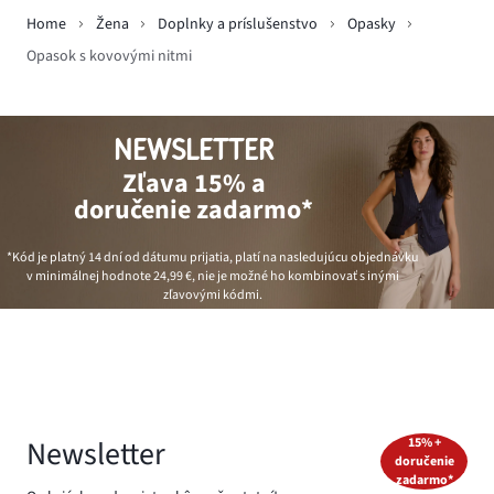
Home
Žena
Doplnky a príslušenstvo
Opasky
Opasok s kovovými nitmi
NEWSLETTER
Zľava 15% a
doručenie zadarmo*
*Kód je platný 14 dní od dátumu prijatia, platí na nasledujúcu objednávku
v minimálnej hodnote
24,99 €
, nie je možné ho kombinovať s inými
zľavovými kódmi.
Newsletter
15% +
doručenie
zadarmo*