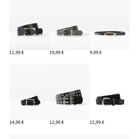
Bluzón z denimu
38,99 €
PRIDAŤ DO KOŠÍKA
Tenisky, retro vzhľad
24,99 €
11,99 €
19,99 €
9,99 €
PRIDAŤ DO KOŠÍKA
Vrúbkovaný top z čistej bio bavlny
4,49 €
PRIDAŤ DO KOŠÍKA
14,99 €
12,99 €
12,99 €