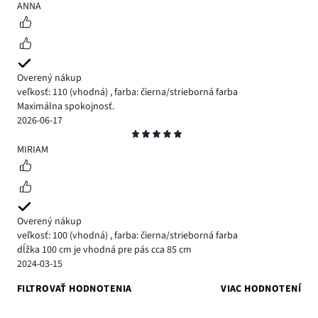
5
ANNA
Overený nákup
veľkosť: 110
(vhodná)
,
farba: čierna/strieborná farba
Maximálna spokojnosť.
2026-06-17
Hodnotenie
5
MIRIAM
Overený nákup
veľkosť: 100
(vhodná)
,
farba: čierna/strieborná farba
dĺžka 100 cm je vhodná pre pás cca 85 cm
2024-03-15
FILTROVAŤ HODNOTENIA
VIAC HODNOTENÍ