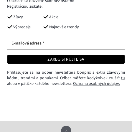
O akciách sa dozviete skôr než ostatní!
Registráciou získate:
Zľavy
Akcie
Výpredaje
Najnovšie trendy
E-mailová adresa *
ZAREGISTRUJTE SA
Prihlasujete sa na odber newslettera bonprix s extra zľavovými
kódmi, trendmi a ponukami. Odber môžete kedykoľvek zrušiť:
tu
alebo v pätičke každého newslettera.
Ochrana osobných údajov.