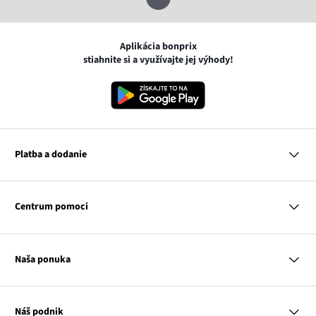
Aplikácia bonprix
stiahnite si a využívajte jej výhody!
Platba a dodanie
MasterCard
VISA
Centrum pomoci
Google pay
Apple pay
Otázky a odpovede
Platba a dodanie
Naša ponuka
Slovenská pošta
Vrátenie a reklamácia
Tabuľka veľkostí
Platba na dobierku
Žena
Klub bonprix
Muž
Katalóg
Náš podnik