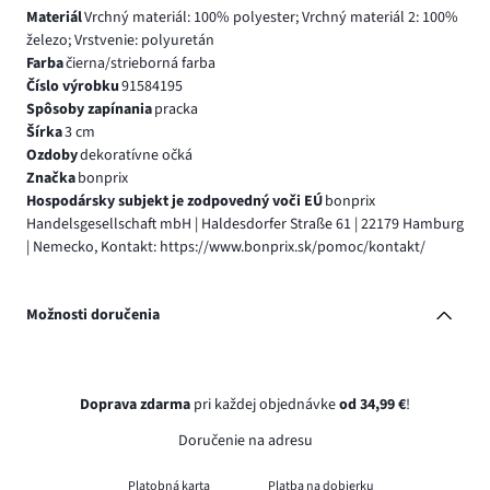
Materiál
Vrchný materiál: 100% polyester; Vrchný materiál 2: 100%
železo; Vrstvenie: polyuretán
Farba
čierna/strieborná farba
Číslo výrobku
91584195
Spôsoby zapínania
pracka
Šírka
3 cm
Ozdoby
dekoratívne očká
Značka
bonprix
Hospodársky subjekt je zodpovedný voči EÚ
bonprix
Handelsgesellschaft mbH | Haldesdorfer Straße 61 | 22179 Hamburg
| Nemecko, Kontakt: https://www.bonprix.sk/pomoc/kontakt/
Možnosti doručenia
Doprava zdarma
pri každej objednávke
od 34,99 €
!
Doručenie na adresu
Platobná karta
Platba na dobierku