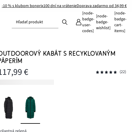
-10 % s klubom bonprix
100 dní na vrátenie
Doprava zadarmo od 34,99 €
[node-
[node-
[node-
badge-
badge-
Hľadať produkt
badge-
user-
cart-
wishlist]
codes]
items]
OUTDOOROVÝ KABÁT S RECYKLOVANÝM
PÁPERÍM
117,99 €
(22)
rilantná zelená