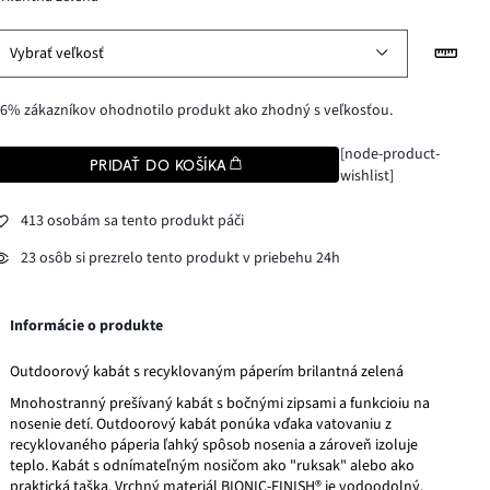
Vybrať veľkosť
6% zákazníkov ohodnotilo produkt ako zhodný s veľkosťou.
[node-product-
PRIDAŤ DO KOŠÍKA
wishlist]
413 osobám sa tento produkt páči
23 osôb si prezrelo tento produkt v priebehu 24h
Informácie o produkte
Outdoorový kabát s recyklovaným páperím brilantná zelená
Mnohostranný prešívaný kabát s bočnými zipsami a funkcioiu na
nosenie detí. Outdoorový kabát ponúka vďaka vatovaniu z
recyklovaného páperia ľahký spôsob nosenia a zároveň izoluje
teplo. Kabát s odnímateľným nosičom ako "ruksak" alebo ako
praktická taška. Vrchný materiál BIONIC-FINISH® je vodoodolný.