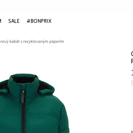
M
SALE
#BONPRIX
rový kabát s recyklovaným páperím
b