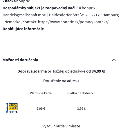
Značka
bonprix
Hospodársky subjekt je zodpovedný voči EÚ
bonprix
Handelsgesellschaft mbH | Haldesdorfer Straße 61 | 22179 Hamburg
| Nemecko, Kontakt: https://www.bonprix.sk/pomoc/kontakt/
Doplňujúce informácie
Možnosti doručenia
Doprava zdarma
pri každej objednávke
od 34,99 €
!
Doručenie na adresu
Platobná karta
Platba na dobierku
2,99 €
3,99 €
Vyzdvihnutie v mieste