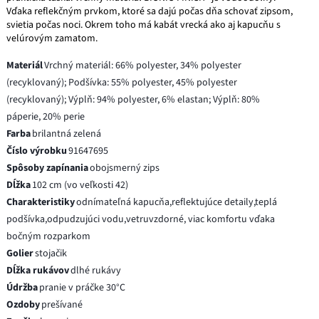
Vďaka reflekčným prvkom, ktoré sa dajú počas dňa schovať zipsom,
svietia počas noci. Okrem toho má kabát vrecká ako aj kapucňu s
velúrovým zamatom.
Materiál
Vrchný materiál: 66% polyester, 34% polyester
(recyklovaný); Podšívka: 55% polyester, 45% polyester
(recyklovaný); Výplň: 94% polyester, 6% elastan; Výplň: 80%
páperie, 20% perie
Farba
brilantná zelená
Číslo výrobku
91647695
Spôsoby zapínania
obojsmerný zips
Dĺžka
102 cm (vo veľkosti 42)
Charakteristiky
odnímateľná kapucňa,reflektujúce detaily,teplá
podšívka,odpudzujúci vodu,vetruvzdorné, viac komfortu vďaka
bočným rozparkom
Golier
stojačik
Dĺžka rukávov
dlhé rukávy
Údržba
pranie v práčke 30°C
Ozdoby
prešívané