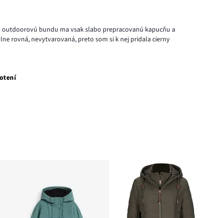
. Na outdoorovú bundu ma vsak slabo prepracovanú kapucňu a
lne rovná, nevytvarovaná, preto som si k nej pridala cierny
otení