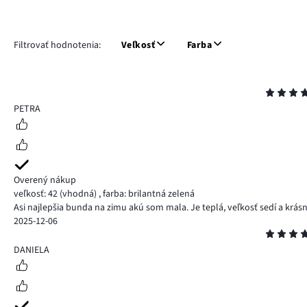
Filtrovať hodnotenia:
Veľkosť
Farba
Hodnotenie
5
PETRA
Overený nákup
veľkosť: 42
(vhodná)
,
farba: brilantná zelená
Asi najlepšia bunda na zimu akú som mala. Je teplá, veľkosť sedí a krásn
2025-12-06
Hodnotenie
4
DANIELA