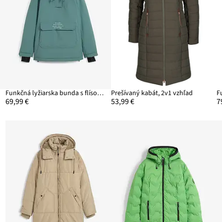
Funkčná lyžiarska bunda s flísovou podšívkou, vodoodolná
Prešívaný kabát, 2v1 vzhľad
69,99 €
53,99 €
7